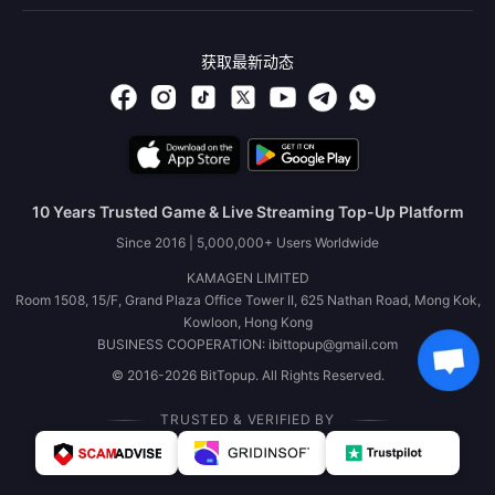
获取最新动态
10 Years Trusted Game & Live Streaming Top-Up Platform
Since 2016 | 5,000,000+ Users Worldwide
KAMAGEN LIMITED
Room 1508, 15/F, Grand Plaza Office Tower II, 625 Nathan Road, Mong Kok,
Kowloon, Hong Kong
BUSINESS COOPERATION: ibittopup@gmail.com
© 2016-2026 BitTopup. All Rights Reserved.
TRUSTED & VERIFIED BY