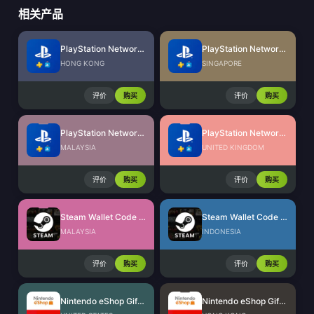
相关产品
PlayStation Network Card (HK)
PlayStation Network Card (SG)
HONG KONG
SINGAPORE
评价
购买
评价
购买
PlayStation Network Card (MY)
PlayStation Network Card (UK)
MALAYSIA
UNITED KINGDOM
评价
购买
评价
购买
Steam Wallet Code (MYR)
Steam Wallet Code (IDR)
MALAYSIA
INDONESIA
评价
购买
评价
购买
Nintendo eShop Gift Card (US)
Nintendo eShop Gift Card (HK)