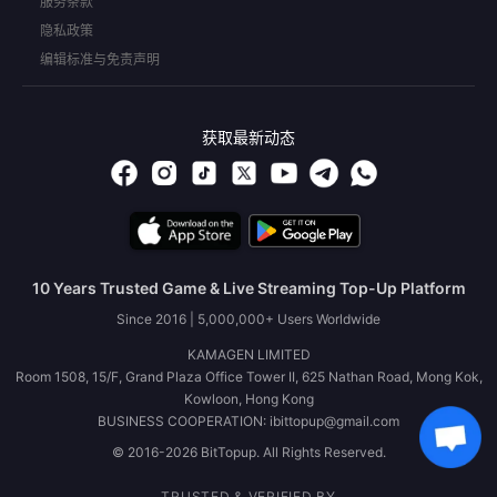
服务条款
隐私政策
编辑标准与免责声明
获取最新动态
10 Years Trusted Game & Live Streaming Top-Up Platform
Since 2016 | 5,000,000+ Users Worldwide
KAMAGEN LIMITED
Room 1508, 15/F, Grand Plaza Office Tower II, 625 Nathan Road, Mong Kok,
Kowloon, Hong Kong
BUSINESS COOPERATION: ibittopup@gmail.com
© 2016-2026 BitTopup. All Rights Reserved.
TRUSTED & VERIFIED BY