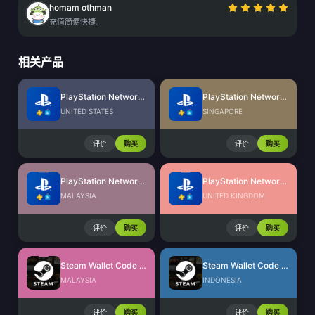
homam othman
充值简便快捷。
相关产品
PlayStation Network Card (US)
PlayStation Network Card (SG)
UNITED STATES
SINGAPORE
评价
购买
评价
购买
PlayStation Network Card (MY)
PlayStation Network Card (UK)
MALAYSIA
UNITED KINGDOM
评价
购买
评价
购买
Steam Wallet Code (MYR)
Steam Wallet Code (IDR)
MALAYSIA
INDONESIA
评价
购买
评价
购买