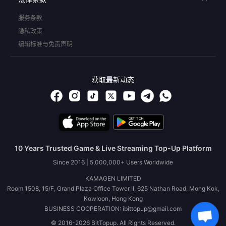
服务条款
隐私政策
编辑标准与免责声明
获取最新动态
10 Years Trusted Game & Live Streaming Top-Up Platform
Since 2016 | 5,000,000+ Users Worldwide
KAMAGEN LIMITED
Room 1508, 15/F, Grand Plaza Office Tower II, 625 Nathan Road, Mong Kok,
Kowloon, Hong Kong
BUSINESS COOPERATION: ibittopup@gmail.com
© 2016-2026 BitTopup. All Rights Reserved.