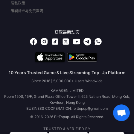
隐私政策
编辑标准与免责声明
获取最新动态
10 Years Trusted Game & Live Streaming Top-Up Platform
Since 2016 | 5,000,000+ Users Worldwide
KAMAGEN LIMITED
Room 1508, 15/F, Grand Plaza Office Tower II, 625 Nathan Road, Mong Kok,
Kowloon, Hong Kong
BUSINESS COOPERATION: ibittopup@gmail.com
© 2016-2026 BitTopup. All Rights Reserved.
TRUSTED & VERIFIED BY