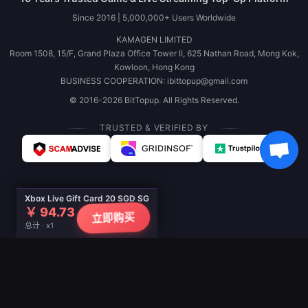
Since 2016 | 5,000,000+ Users Worldwide
KAMAGEN LIMITED
Room 1508, 15/F, Grand Plaza Office Tower II, 625 Nathan Road, Mong Kok,
Kowloon, Hong Kong
BUSINESS COOPERATION: ibittopup@gmail.com
© 2016-2026 BitTopup. All Rights Reserved.
TRUSTED & VERIFIED BY
Xbox Live Gift Card 20 SGD SG
￥ 94.73
立即购买
总计 · x1