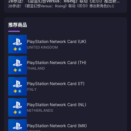
2B参战！《碧蓝幻想Versus：Rising》联动《尼尔》推出新角
2B参战！《碧蓝幻想Versus：Rising》联动《尼尔》推出新角色DLC
色DLC
推荐商品
PlayStation Network Card (UK)
UNITED KINGDOM
PlayStation Network Card (TH)
THAILAND
PlayStation Network Card (IT)
ITALY
PlayStation Network Card (NL)
NETHERLANDS
PlayStation Network Card (MX)