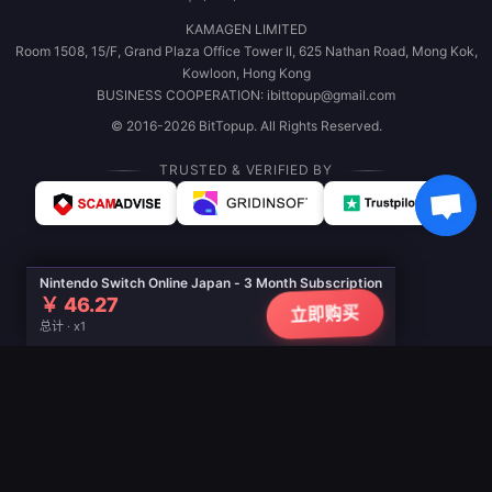
KAMAGEN LIMITED
Room 1508, 15/F, Grand Plaza Office Tower II, 625 Nathan Road, Mong Kok,
Kowloon, Hong Kong
BUSINESS COOPERATION: ibittopup@gmail.com
© 2016-2026 BitTopup. All Rights Reserved.
TRUSTED & VERIFIED BY
Nintendo Switch Online Japan - 3 Month Subscription
￥ 46.27
立即购买
总计 · x1