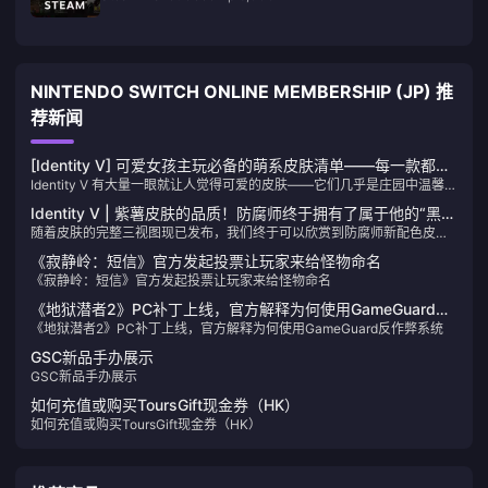
NINTENDO SWITCH ONLINE MEMBERSHIP (JP) 推
荐新闻
[Identity V] 可爱女孩主玩必备的萌系皮肤清单——每一款都绝
Identity V 有大量一眼就让人觉得可爱的皮肤——它们几乎是庄园中温馨的
对珍贵！
能量源。今天，我们来看看一些最可爱的“萌”女孩皮肤。看看有没有哪款
Identity V | 紫薯皮肤的品质！防腐师终于拥有了属于他的“黑
让你的心跳加速吧！
随着皮肤的完整三视图现已发布，我们终于可以欣赏到防腐师新配色皮肤
白”！
的全身细节——令人惊讶的是，它获得了玩家们的一致好评！说实话，这
《寂静岭：短信》官方发起投票让玩家来给怪物命名
个设计完全可以被误认为是限量版的S级皮肤！
《寂静岭：短信》官方发起投票让玩家来给怪物命名
《地狱潜者2》PC补丁上线，官方解释为何使用GameGuard反
《地狱潜者2》PC补丁上线，官方解释为何使用GameGuard反作弊系统
作弊系统
GSC新品手办展示
GSC新品手办展示
如何充值或购买ToursGift现金券（HK）
如何充值或购买ToursGift现金券（HK）