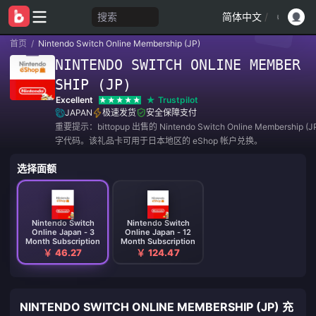
搜索
简体中文
/
首页
/
Nintendo Switch Online Membership (JP)
NINTENDO SWITCH ONLINE MEMBER
SHIP (JP)
Excellent
Trustpilot
JAPAN
极速发货
安全保障支付
重要提示：bittopup 出售的 Nintendo Switch Online Membership 
字代码。该礼品卡可用于日本地区的 eShop 帐户兑换。
选择面额
Nintendo Switch
Nintendo Switch
Online Japan - 3
Online Japan - 12
Month Subscription
Month Subscription
￥ 46.27
￥ 124.47
NINTENDO SWITCH ONLINE MEMBERSHIP (JP) 充