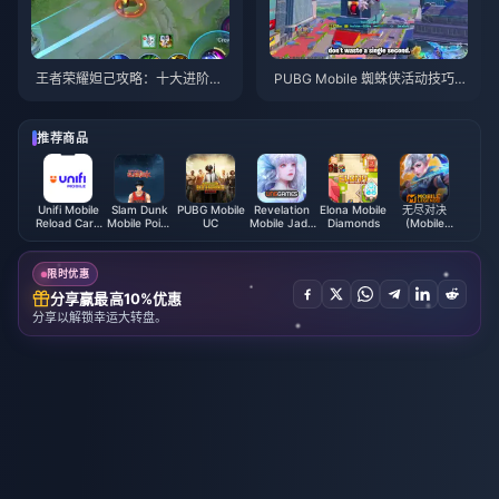
王者荣耀妲己攻略：十大进阶技
PUBG Mobile 蜘蛛侠活动技巧与
巧 | 2026年8月
攻略 | 2026年8月
推荐商品
Unifi Mobile
Slam Dunk
PUBG Mobile
Revelation
Elona Mobile
无尽对决
Reload Card
Mobile Point
UC
Mobile Jade
Diamonds
(Mobile
(MY)
(Global)
Malaysia
Legends:
Bang Bang)
限时优惠
分享赢最高10%优惠
分享以解锁幸运大转盘。