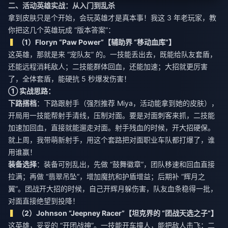
二、活动英雄实战：从入门到乱杀
拿到皮肤只是个开始，会玩英雄才是真本事！我这 3 年老玩家，教
你把这几个英雄玩成 “版本答案”：
（1）Floryn “Paw Power”【辅助界 “移动血库”】
这英雄，那就是来 “宠队友” 的。一技能丢出去，既能给队友套盾，
还能远程消耗敌人；二技能群体回血，还能加速；大招就更厉害
了，全体套盾，能硬抗 5 秒爆发伤害！
① 实战思路：
下路搭档
：下路跟射手（强烈推荐 Miya，活动能拿到她的皮肤），
开局用一技能帮射手清线，压制对面。要是对面刺客来抓，二技能
加速加回血，直接就能遛走对面。射手残血的时候，开大招硬保。
就上周，我带萌新射手，用这个套路把对面职业车队都打爆了，谁
用谁赢！
装备选择
：装备可别乱出，先做 “鼓舞徽章”，团队移速和回血直接
拉满；再做 “翡翠吊坠”，增加魔抗和护盾增益；后期补 “辉月之
翼”。团战开大招的时候，自己开辉月躲伤害，队友血条稳得一批，
对面直接绝望到投降！
（2）Johnson “Jeepney Racer”【坦克界的 “团战天选之子”】
这英雄，妥妥的 “开团战神”。一技能开车撞人，能把敌人击飞；二