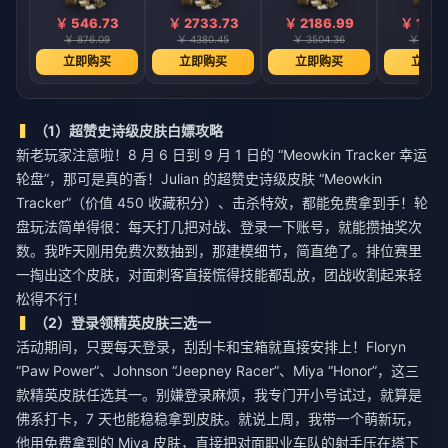
￥ 546.73
￥ 2733.73
￥ 2186.99
￥ 1640
￥ 876.09
￥ 4380.45
￥ 3504.36
￥ 2628
立即购买
立即购买
立即购买
立即购
（1）超赞史诗级皮肤白嫖攻略
新老玩家注意啦！8 月 6 日到 9 月 1 日的 “Meowkin Tracker 幸运
轮盘”，那可是真的香！Julian 的超赞史诗级皮肤 “Meowkin
Tracker”（价值 450 收藏积分）、击杀特效，都能免费拿到手！轮
盘玩法简单得很：每天打几把对战、登录一下账号，就能攒抽奖次
数。我昨天刚用免费次数抽到，那建模细节，简直绝了。排位赛里
一掏出这个皮肤，对面刺客直接慌得技能都乱放，团战收割起来轻
松得不行！
（2）登录领精英皮肤三选一
活动期间，只要每天登录，刮刮卡和宝箱就直接安排上！Floryn
“Paw Power”、Johnson “Jeepney Racer”、Miya “Honor”，这三
款精英皮肤任选其一。别嫌登录麻烦，我专门开小号试过，就算是
佛系打卡，7 天也能稳稳拿到皮肤。就说上周，我带一个萌新玩，
他用免费拿到的 Miya 皮肤，直接把对面职业车队的射手压在塔下