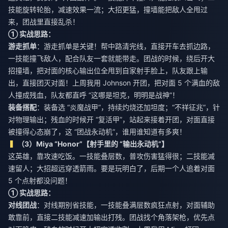
技能旋转轮胎，减速效果一流；大招更猛，撞墙能把敌人全甩过
来，团战里直接乱杀！
① 实战思路：
游走抓单
：游走抓单是关键！帮中路清完线，直接开车去抓边路，
一技能撞飞敌人，配合队友一套就能带走。团战的时候，绕后开大
招撞墙，把对面的核心输出位全甩到自家射手脸上，队友跟上输
出，直接团灭对面！上周我用 Johnson 开团，把对面 5 个满血的敌
人撞成残血，队友都直呼 “这哪是坦克，明明是战神”！
装备搭配
：装备选 “炎魔战甲”，持续灼烧还加坦度；“不祥征兆”，针
对物理输出；残血的时候开 “复活甲”，站起来接着开团，对面直接
被撞得心态崩了，这 “团战永动机”，谁用谁知道有多爽！
（3）Miya “Honor”【射手里的 “输出永动机”】
这英雄，靠攻速吃饭。一技能叠层数，普攻伤害猛得很；二技能减
速留人；大招超远穿透箭雨。要是玩明白了，后期一个人追着对面
5 个点射都没问题！
① 实战思路：
对线团战
：对线期别省技能，一技能叠满层数疯狂点射，对面辅助
敢靠前，直接二技能减速加输出打残。团战找个角落架枪，优先点