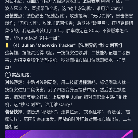
对面脆皮，残血的时候开大招穿透收割。上周我用 Miya 打团，一
波点死 3 个，直接带飞全场，这 “输出永动机”，谁用谁 Carry！
出装要点
：装备必出 “急速战靴”，攻速拉满；“无尽刀锋”，暴击伤害
爆炸；“闪电匕首”，攻速加范围伤害；后期补 “破甲弓”，打坦克跟切
菜似的。我这套出装用了 3 年，胜率稳定在 80%，不管版本怎么
变，Miya 永远是 “射手一姐”！
（4）Julian “Meowkin Tracker”【法刺界的 “秒 C 刺客”】
这英雄，技能灵活得飞起。一技能突进收割；二技能标记加二段伤
害；大招变身强化所有技能，秒对面核心输出位就跟喝水一样简
单！
① 实战思路：
对线游走
：中路对线别硬刚，用二技能远程消耗，标记到敌人就一
技能突进打二段伤害，到了四级变身直接秒中路，然后游走抓边
路，把对面节奏全打乱！上周我用 Julian 把对面职业中路打到挂
机，这 “秒 C 刺客”，谁用谁 Carry！
装备抉择
：装备选 “秘法靴”，法穿拉满；“灾祸征兆”，叠法强；“雷
霆法杖”，范围伤害加爆发。团战的时候盯着对面核心输出位，二技
能标记