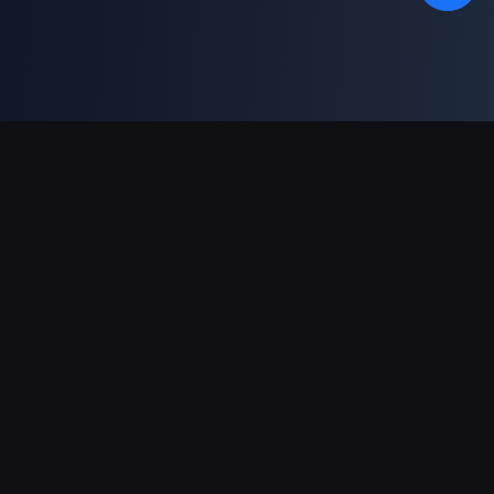
支持的支付方式
合作伙伴
Genshin Impact Wiki
Honkai: Star Rail WIKI
Zenless Zone Zero WIKI
PUBG Mobile WIKI
BitTopup News