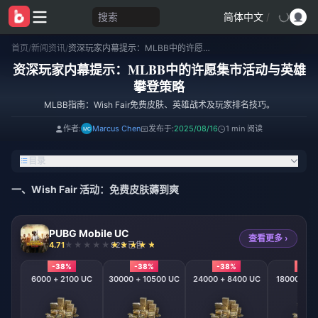
搜索
简体中文
/
首页
/
新闻资讯
/
资深玩家内幕提示：MLBB中的许愿集市活动与英雄攀登策略
资深玩家内幕提示：MLBB中的许愿集市活动与英雄
攀登策略
MLBB指南：Wish Fair免费皮肤、英雄战术及玩家排名技巧。
作者:
Marcus Chen
发布于:
2025/08/16
1 min 阅读
目录
一、Wish Fair 活动：免费皮肤薅到爽
PUBG Mobile UC
查看更多 ›
4.71
923 已售
-38%
-38%
-38%
-38
6000 + 2100 UC
30000 + 10500 UC
24000 + 8400 UC
18000 + 6