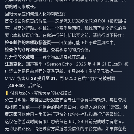
季的时间来成长。
回归玩家应如何最大化冲刺收益？
首先找回你遗忘的价值——这是流失玩家能采取的 ROI（投资回报
率）最高的行动。在跳过一个赛季后回归，我找回了完全遗忘的重
要仓库和货币价值。在你进行任何新比赛之前，请执行以下操作：
检查邮件的未领取标签页
——旧奖励可能正处于重置风险中。
检查你的仓库和安全屋
，查看积累的物资价值。
打开你的收藏箱
——赛季物品通常藏在这里。
注意变化
：回声赛季（Season Echo，2026 年 4 月 21 日上线）被
广泛认为是目前最强的赛季更新，4 月的补丁重塑了元数据——
M4A1 伤害从
29 提升至 31
，而 M250 在后坐力控制被削弱
（
45→40
）后降级。
付费玩家 vs 零氪玩家的优化路径
分工很明确。
零氪回归玩家
应完全专注于免费冲刺轨道、每日登录
和找回旧价值——在剩余的时间窗口内，零投入的 ROI 非常高。
付
费玩家
可以使用三角币进行更快的代金券抽取和通行证等级跳过，
这仅在你游戏时间有限且想确保在 6 月 29 日前完成时才有意义。
无论哪种路径，请通过官方渠道或受信任的平台充值。如果你在截