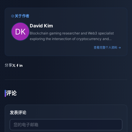
关于作者
David Kim
Blockchain gaming researcher and Web3 specialist
exploring the intersection of cryptocurrency and
gaming ecosystems.
查看完整个人资料 →
分享
评论
发表评论