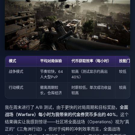
模式
平均对局体验
代币获取效率（每小时）
技能门槛
战争模式
节奏较快，64
较高（测试显示约高出
较低
人大型PvP
40%）
行动模式
撤离周期较
时薪较低，单次成功收益
较高
长，仓库经济
较高
我在周末进行了 A/B 测试，由于更快的对局周期和目标奖励，
全面
战场（Warfare）每小时为我带来的代金券货币多出约 40%
。这个
结果确实让我感到惊讶——社区将全面战场（Operations）视为“真
正的”《三角洲行动》，但对于纯粹的冲刺效率而言，全面战场