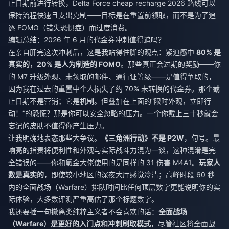
止日期前进行转换，
Delta Force cheap recharge 2026
路线可以
保持流程快速且支出克制——目标是在重置前领取，而不是为了追
逐 FOMO（错失恐惧症）而过度消费。
编辑总结：2026 年 6 月的代金券冲刺值得追吗？
在亲自肝完这次冲刺后，这是我站得住脚的观点：紧迫感中
80% 是
真实的，20% 是人为制造的 FOMO
。那些真正会过期的奖励——你
的 M7 升级外观、未领取的邮件、通行证等级——是值得争取的，
因为我在过去的重置中个人损失了约 70% 未转换的代金券。那个截
止日期不是营销；它是机制。但叠加在上面的“限时外观，立即行
动！”的恐慌？那是你可以安全忽略的压力。一个你戴上三十秒就会
忘记的皮肤不值得你产生压力。
让我明确地表态那些大争议。
《三角洲行动》不是 P2W
，句号。最
响亮的指责将便利性和外观与实际战斗力混为一谈，这种混淆是完
全错误的——你和氪金大佬使用的是同样的 31 伤害 M4A1。
玩家人
数是真实的
，即使较小地区的深夜大厅感觉冷清；高峰时段 60 秒
内的全面战场（Warfare）排队时间比任何顶层数字更能说明你的实
际体验，大多数评测严重高估了那个标题数字。
我还要插一句撤离类纯粹主义者不会喜欢的话：
全面战场
（Warfare）是更好的入门点和冲刺刷取模式
，尽管社区将全面战