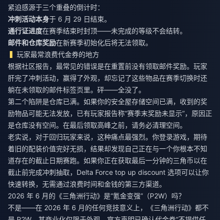
紧迫感源于三个重叠的倒计时：
冲刺活动本身
于 6 月 29 日结束。
通行证进度
在赛季结束时封顶——未完成的等级不会结转。
邮件和仓库奖励
在新赛季初始化后将无法领取。
玩家最常浪费代金券的地方
根据社区报告，最常见的错误是在重置前没有领取邮件奖励。玩家
肝完了冲刺活动，赢得了外观，却忘记了这些物品在赛季切换时还
躺在未领取的邮件标签页里。砰——全没了。
第二个陷阱是仓库已满。如果你的安全屋存储空间已满，收到的奖
励物品可能无法发放，已有玩家报告称“赛季末奖励未显示”，原因正
是仓库没有空间。在最后领取高峰之前，请务必清理空间。
老实说，对于回归玩家来说，这种痛点最强烈。你登录游戏，期待
着旧的配装价值完好无损，结果却发现自己正在与一个你根本不知
道存在的截止日期赛跑。如果你正在获取最后一分钟的三角币以在
截止前完成冲刺抽取，
Delta Force top up discount
选项可以让你
快速转换，无需通过浪费时间和金钱的第三方渠道。
2026 年 6 月的《三角洲行动》是“氪金变强”（P2W）吗？
不是——在 2026 年 6 月的任何竞技意义上，《三角洲行动》都不
是 P2W。其商业化仅限于外观，官方声明已确认代金券“不提供任