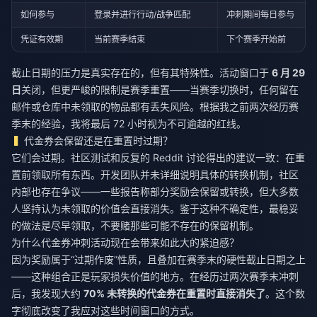
如何参与
登录并进行行动/战争匹配
冲刺期间每日参与
凭证有效期
当前赛季结束
下个赛季开始前
截止日期的压力是真实存在的，但有其特殊性。活动窗口于
6 月 29
日
关闭，但更严峻的限制是赛季重置——当赛季切换时，任何留在
邮件或仓库中未领取的物品都有丢失风险。根据我之前两次经历赛
季末的经验，我将最后 72 小时视为不可逾越的红线。
代金券会保留还是在重置时过期？
它们会过期。社区测试和反复的 Reddit 讨论得出的建议一致：在重
置前领取所有东西。开发团队并未详细说明具体的转换机制，社区
内部也存在争议——一些报告称部分奖励会保留或转换，但大多数
人坚持认为未领取的价值会直接消失。鉴于这种不确定性，最稳妥
的做法是尽早领取，不要赌那些可能不存在的保留机制。
为什么代金券冲刺活动现在会带来如此大的紧迫感？
因为奖励属于“过期作废”性质，且叠加在赛季末的硬性截止日期之上
——这种组合正是玩家损失价值的地方。在经历过两次赛季末冲刺
后，我发现大约
70% 未转换的代金券在重置时直接消失了
。这个数
字彻底改变了我应对这些时间窗口的方式。