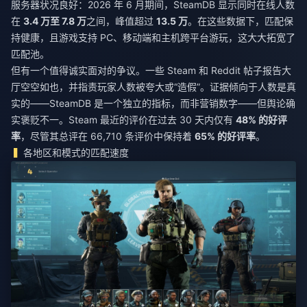
服务器状况良好：2026 年 6 月期间，SteamDB 显示同时在线人数
在
3.4 万至 7.8 万
之间，峰值超过
13.5 万
。在这些数据下，匹配保
持健康，且游戏支持 PC、移动端和主机跨平台游玩，这大大拓宽了
匹配池。
但有一个值得诚实面对的争议。一些 Steam 和 Reddit 帖子报告大
厅空空如也，并指责玩家人数被夸大或“造假”。证据倾向于人数是真
实的——SteamDB 是一个独立的指标，而非营销数字——但舆论确
实褒贬不一。Steam 最近的评价在过去 30 天内仅有
48% 的好评
率
，尽管其总评在 66,710 条评价中保持着
65% 的好评率
。
各地区和模式的匹配速度