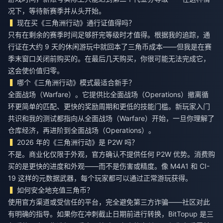
况下，等待新赛季并从头开始。
现在买《三角洲行动》通行证值得吗？
只有在剩余的赛季时间足够肝完等级时才值得。根据我的追踪，通
行证在大约 9 天的休闲游玩中就回本了三角币成本——但我是在赛
季末窗口关闭前购买的。在最后几天购买，你很可能无法完成它，
这会使价值归零。
哪个《三角洲行动》模式最适合新手？
全面战场（Warfare）。它提供比全面战场（Operations）撤离循
环更简单的匹配、更快的奖励周期和更低的技能门槛。新玩家入门
共识和我的测试都指向从全面战场（Warfare）开始，一旦你理解了
仓库经济，再进阶到全面战场（Operations）。
2026 年的《三角洲行动》是 P2W 吗？
不是。商业化仅限于外观，官方确认不提供任何 P2W 优势。消费购
买的是更快的进度和外观——而不是伤害或精度。像 M4A1 和 CI-
19 这样的元数据武器，每个玩家都可以通过正常游玩获得。
如何安全地充值三角币？
使用官方渠道或受信任的平台，完全避免第三方诈骗——社区对此
有明确的指导。如果你在冲刺截止日期前进行转换，BitTopup 是三