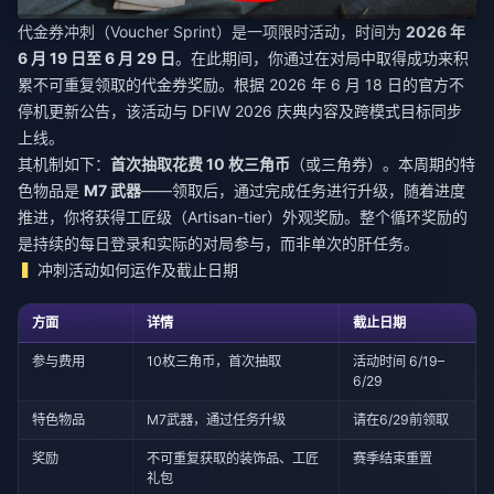
代金券冲刺（Voucher Sprint）是一项限时活动，时间为
2026 年
6 月 19 日至 6 月 29 日
。在此期间，你通过在对局中取得成功来积
累不可重复领取的代金券奖励。根据 2026 年 6 月 18 日的官方不
停机更新公告，该活动与 DFIW 2026 庆典内容及跨模式目标同步
上线。
其机制如下：
首次抽取花费 10 枚三角币
（或三角券）。本周期的特
色物品是
M7 武器
——领取后，通过完成任务进行升级，随着进度
推进，你将获得工匠级（Artisan-tier）外观奖励。整个循环奖励的
是持续的每日登录和实际的对局参与，而非单次的肝任务。
冲刺活动如何运作及截止日期
方面
详情
截止日期
参与费用
10枚三角币，首次抽取
活动时间 6/19–
6/29
特色物品
M7武器，通过任务升级
请在6/29前领取
奖励
不可重复获取的装饰品、工匠
赛季结束重置
礼包