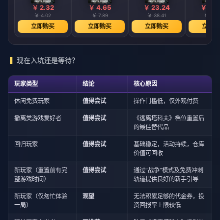
￥ 2.32
￥ 4.65
￥ 23.24
￥ 33.
￥ 4.02
￥ 7.89
￥ 38.41
￥ 55.
立即购买
立即购买
立即购买
立即购
现在入坑还是等待？
玩家类型
结论
核心原因
休闲免费玩家
值得尝试
操作门槛低，仅外观付费
撤离类游戏爱好者
值得尝试
《逃离塔科夫》档位重置后
的最佳替代品
回归玩家
值得尝试
基础稳定，活动持续，仓库
价值可回收
新玩家（重置前有完
值得尝试
通过“战争”模式及免费冲刺
整游戏时间）
轨道提供良好的新手引导
新玩家（仅匆忙体验
观望
无法积累足够的代金券，投
一局）
资回报率上限较低