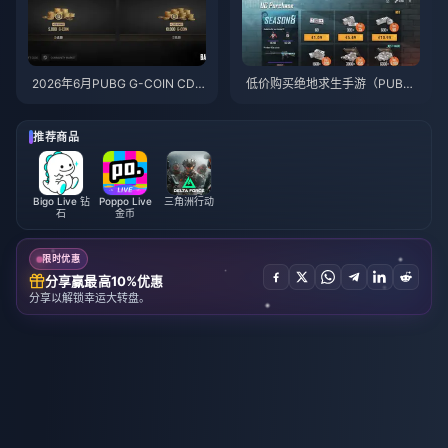
2026年6月PUBG G-COIN CD
低价购买绝地求生手游（PUBG
K：91.43美元双倍促销活动真的
Mobile）UC，迎接火影忍者疾
划算吗？
风传联动（2026年7月）：价
格、最佳礼包与安全充值指南
推荐商品
Bigo Live 钻
Poppo Live
三角洲行动
石
金币
限时优惠
分享赢最高10%优惠
分享以解锁幸运大转盘。