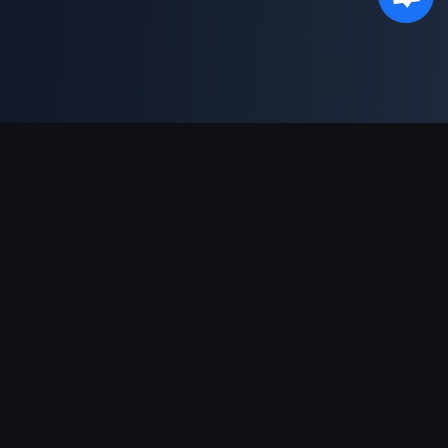
支持的支付方式
合作伙伴
Genshin Impact Wiki
Honkai: Star Rail WIKI
Zenless Zone Zero WIKI
PUBG Mobile WIKI
BitTopup News