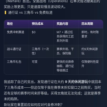
（Warfare）胜出。全面战场（Operations）在单次成功撤离后的
奖励上限更高；只是速度较慢且波动较大。
通行证 vs 三角币 vs 免费轨道
路径
预估成本
奖励内容
回本周期
免费冲刺赛道
$0
M7 + 通过任
即时，有时限
务获得的工匠
要求
系列外观
战斗通行证
三角币（一次
赛季外观、干
约9天休闲游
性）
员、保险箱
玩
三角币礼包
可变
更快的兑换券
仅限便利性提
抽取、通行证
升
等级跳过
我追踪了自己的支出，发现通行证在大约
9 天的休闲游玩
中就回本
了三角币成本——但这仅限于我在赛季末折扣窗口之前购买，当时
还有足够的赛季时间来肝等级。买得太晚就无法完成；这就是赛季
末的陷阱。
新玩家在重置前应如何应对代金券冲刺？