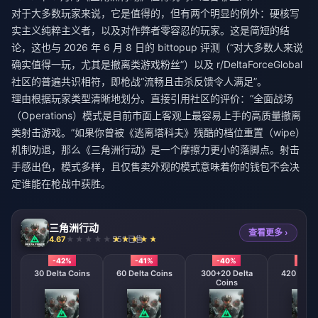
对于大多数玩家来说，它是值得的，但有两个明显的例外：硬核写
实主义纯粹主义者，以及对作弊者零容忍的玩家。这是简短的结
论，这也与 2026 年 6 月 8 日的 bittopup 评测（“对大多数人来说
确实值得一玩，尤其是撤离类游戏粉丝”）以及 r/DeltaForceGlobal
社区的普遍共识相符，即枪战“流畅且击杀反馈令人满足”。
理由根据玩家类型清晰地划分。直接引用社区的评价：“全面战场
（Operations）模式是目前市面上客观上最容易上手的高质量撤离
类射击游戏。”如果你曾被《逃离塔科夫》残酷的档位重置（wipe）
机制劝退，那么《三角洲行动》是一个摩擦力更小的落脚点。射击
手感出色，模式多样，且仅售卖外观的模式意味着你的钱包不会决
定谁能在枪战中获胜。
三角洲行动
查看更多 ›
4.67
551 已售
-42%
-41%
-40%
-39
30 Delta Coins
60 Delta Coins
300+20 Delta
420 + 40 
Coins
Coin