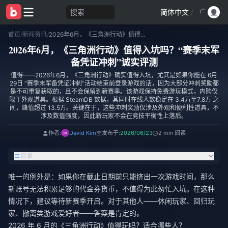
搜索
简体中文
/
首页
/
新闻资讯
/
2026年6月，《三角洲行动》值得入坑吗？“赛季末军备凭证冲刺”诚实评测
2026年6月，《三角洲行动》值得入坑吗？“赛季末军
备凭证冲刺”诚实评测
值得——2026年6月，《三角洲行动》确实值得入坑，尤其是如果你能在 6月
29日 “赛季末军备凭证冲刺”活动结束前登录游戏的话，因为大部分冲刺奖励都
是不可重复获取的，且不会保留到新赛季。该游戏保持免费游玩模式，内购仅
限于外观道具。根据 SteamDB 数据，其同时在线人数稳定在 3.4万至7.8万 之
间，峰值超过 13.5万。关键在于，这些冲刺奖励仅涉及外观和便利性道具，不
涉及数值强度，因此新玩家不会在竞技平衡性上落后。
作者:
David Kim
发布于:
2026/06/23
2 min 阅读
目录
唯一的例外是：如果你在截止日期前只能挤出一次游戏时间，那么
新账号无法积累足够的代金券货币，不值得为此匆忙入坑。在这种
情况下，建议等待新赛季开启。对于其他人——休闲玩家、回归玩
家、撤离类游戏爱好者——答案是肯定的。
2026 年 6 月的《三角洲行动》值得玩吗？适合哪些人？