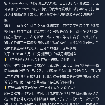
场（Operations）视为“真正的”游戏。我自己的 A/B 测试显示，全
面战场（Warfare）每小时提供的代金券货币多出约 40%。对于学
习基础知识的新手来说，这意味着更快的进度和更温和的技能门
槛。
所以——值得吗？对于投入的休闲玩家、回归玩家和厌倦了《逃离
塔科夫》档位重置的撤离类粉丝：答案是肯定的。对于在 6 月 29
日前只能匆忙玩一次的新手：跳过冲刺，等待新赛季，从头开始。
游戏的价值在于其流畅的枪战和健康的模式，而不是倒计时器。争
取你能真正获得的奖励，让其余的过期，无需多想。
关于 2026 年 6 月《三角洲行动》的常见问题解答
《三角洲行动》代金券在赛季结束后会过期吗？
是的。冲刺代金券和奖励是不可重复的，且与当前赛季绑定——根
据 Reddit 社区的一致报告，未领取的价值在重置时会丢失。开发团
队并未详细说明转换机制，因此最稳妥的做法是在赛季切换前领取
所有东西，而不是赌那些可能不存在的保留机制。
在赛季重置前开始玩《三角洲行动》太晚了吗？
这完全取决于你的可用时间。如果你能在 6 月 29 日前进行多次游
戏，你将获得可观的冲刺进度并顺利上手。如果你只有一次匆忙的
游戏时间，新账号实际上只能达到第二个代金券等级——在这种情