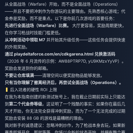
从全面战场（Warfare）开始，而不是全面战场（Operations）
——并且不要把冲刺作为你游玩的主要理由。先熟悉核心游戏；代
金券是奖励，而不是重点。以下是你前几次游戏的首要任务：
先进行全面战场（Warfare）比赛。
大厅更容易，奖励周期更快，
在你学习枪战时技能门槛更低。
从冲刺活动中领取 M7
并开始其升级任务——这些任务会提供快速
的外观奖励。
通过 playdeltaforce.com/en/cdkgarena.html 兑换激活码
（2026 年 6 月流传的示例：AW88PTRP7D, yU9KMzxYyVP）。
奖励会发送到你的邮箱。
不要让仓库填满
——清理空间以便奖励物品能够发放。
只有当你理解了撤离经济后，再尝试全面战场（Operations）。
后入坑者的硬性 ROI 上限
在我为本指南创建的新测试账号上，我在截止日期前实际上只能达
到
第二个代金券等级
。这证明了一个残酷的事实：如果你在最后几
天才开始，你无法完全获得冲刺奖励，而为了一个无法完成的过期
奖励去安装 88 GB 的游戏是最糟糕的理由。
我对新手的诚恳建议：忽略冲刺炒作，为了枪战本身去玩，如果新
赛季即将开启，那就等等。你将以全新的状态开始，并拥有整个赛