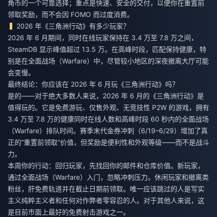
角币的一个可靠选择；重点是快速、安全的交付，以便你在重置前
领取奖励，而不会因 FOMO 而过度消费。
2026 年《三角洲行动》有多少玩家？
2026 年 6 月期间，同时在线玩家保持在 3.4 万至 7.8 万之间，
SteamDB 显示峰值超过 13.5 万。在高峰时段，匹配保持健康，特
别是在全面战场（Warfare）中，尽管较小地区的深夜撤离大厅可能
会变慢。
最终结论：你应该在 2026 年 6 月玩《三角洲行动》吗？
是的——对于绝大多数人来说，2026 年 6 月的《三角洲行动》是
值得玩的。它是免费游玩、仅售外观、无竞技性 P2W 的游戏，拥有
3.4 万至 7.8 万的健康同时在线人数和高峰时段 60 秒内的全面战场
（Warfare）排队时间。赛季末代金券冲刺（6/19–6/29）增加了真
正的“重置前领取”价值，但奖励是便利性和外观等级——而不是战斗
力。
本周你的行动：回归玩家，先找回你的邮件和仓库价值。新玩家，
通过全面战场（Warfare）入门，忽略冲刺压力。休闲玩家和撤离类
粉丝，肝免费轨道并在截止日期前领取。唯一应该跳过的人是写实
主义纯粹主义者和任何对作弊者零容忍的人。对于其他人来说，这
是目前市面上最好的免费射击游戏之一。