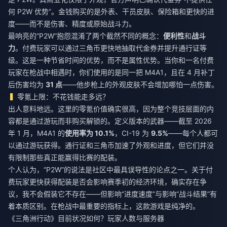
何 P2W 优势”。金钱购买的是外表、干员皮肤、保险箱和更快的进
度——而不是伤害、精度或原始战斗力。
最响亮的“P2W”抱怨混淆了两个截然不同的概念：
便利性
和
战斗
力
。付费玩家可以通过三角币更快地抽取代金券并提升通行证等
级。这是一种节省时间的优势，而不是属性优势。当你和一名付费
玩家在枪战中相遇时，你们使用的是同一把 M4A1，且在 4 月补丁
后伤害均为
31 点
——他步枪上的外观皮肤不会增加哪怕一点伤害。
零氪上限：不花钱能走多远？
出人意料地远。这里的零氪价值确实很高，因为整个竞技层面的内
容都是通过游玩而非购买解锁的。定义版本的武器——截至 2026
年 1 月，M4A1 的
使用率为 10.1%
，CI-19 为
9.5%
——每个人都可
以通过游玩获得。通行证和三角币加速了外观和进度，但它们并没
有限制那些真正能赢得比赛的配装。
个人认为，“P2W”的说法是社区中最具误导性的论点之一。关于付
费玩家更快获得配装是否会影响赛季初的经济环境，确实存在争
议，我不会假装它不存在——但影响“进度速度”与影响“战斗结果”有
着本质区别。在枪战中最重要的指标上，这款游戏是纯净的。
《三角洲行动》目前状况如何？玩家人数与服务器