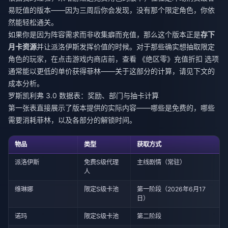
易贬值的版本——因为三周后你会发现，没有那个限定角色，你依
然能轻松通关。
如果你是因为阵容需求而非收集癖而充值，那么这个版本正是
存下
月卡资源
并让派洛伊斯发挥价值的时候。对于那些确实想抽取限定
角色的玩家，在点击游戏内商店前，查看
《绝区零》充值折扣
选项
通常能以更低的单价获得菲林——关于这部分的计算，请见下文的
成本分析。
罗斯凯利弗 3.0 数据表：奖励、部门与抽卡计算
第一张表直接展示了版本提供的实际内容——哪些是免费的，哪些
需要消耗菲林，以及各部分的解锁时间。
物品
类型
获取方式
派洛伊斯
免费S级代理
主线剧情（常驻）
人
维琳娜
限定S级卡池
第一阶段（2026年6月17
日）
诺玛
限定S级卡池
第二阶段