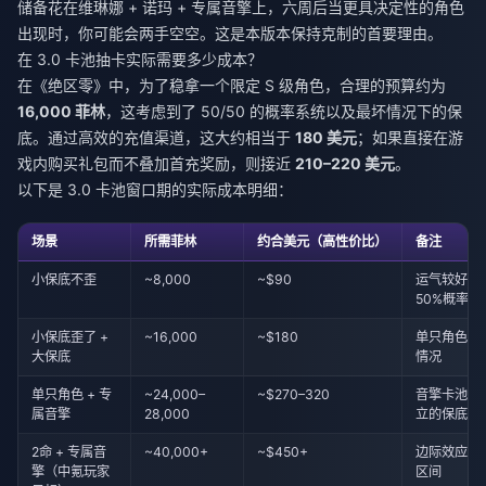
储备花在维琳娜 + 诺玛 + 专属音擎上，六周后当更具决定性的角色
出现时，你可能会两手空空。这是本版本保持克制的首要理由。
在 3.0 卡池抽卡实际需要多少成本？
在《绝区零》中，为了稳拿一个限定 S 级角色，合理的预算约为
16,000 菲林
，这考虑到了 50/50 的概率系统以及最坏情况下的保
底。通过高效的充值渠道，这大约相当于
180 美元
；如果直接在游
戏内购买礼包而不叠加首充奖励，则接近
210–220 美元
。
以下是 3.0 卡池窗口期的实际成本明细：
场景
所需菲林
约合美元（高性价比）
备注
小保底不歪
~8,000
~$90
运气较好，
50%概率
小保底歪了 +
~16,000
~$180
单只角色最
大保底
情况
单只角色 + 专
~24,000–
~$270–320
音擎卡池有
属音擎
28,000
立的保底机
2命 + 专属音
~40,000+
~$450+
边际效应递
擎（中氪玩家
区间