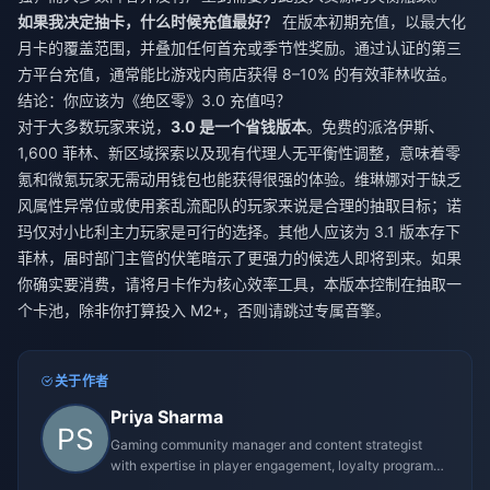
如果我决定抽卡，什么时候充值最好？
在版本初期充值，以最大化
月卡的覆盖范围，并叠加任何首充或季节性奖励。通过认证的第三
方平台充值，通常能比游戏内商店获得 8–10% 的有效菲林收益。
结论：你应该为《绝区零》3.0 充值吗？
对于大多数玩家来说，
3.0 是一个省钱版本
。免费的派洛伊斯、
1,600 菲林、新区域探索以及现有代理人无平衡性调整，意味着零
氪和微氪玩家无需动用钱包也能获得很强的体验。维琳娜对于缺乏
风属性异常位或使用紊乱流配队的玩家来说是合理的抽取目标；诺
玛仅对小比利主力玩家是可行的选择。其他人应该为 3.1 版本存下
菲林，届时部门主管的伏笔暗示了更强力的候选人即将到来。如果
你确实要消费，请将月卡作为核心效率工具，本版本控制在抽取一
个卡池，除非你打算投入 M2+，否则请跳过专属音擎。
关于作者
Priya Sharma
Gaming community manager and content strategist
with expertise in player engagement, loyalty programs,
and promotional campaigns.