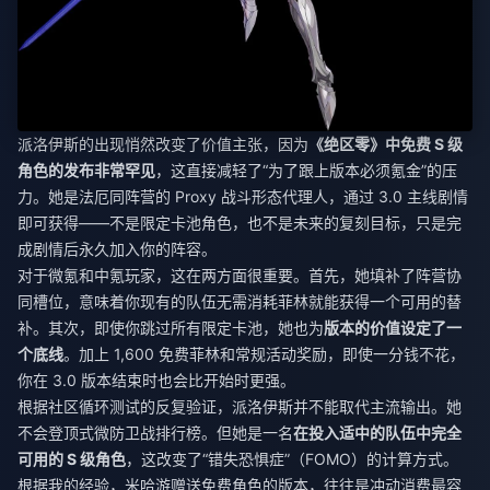
派洛伊斯的出现悄然改变了价值主张，因为
《绝区零》中免费 S 级
角色的发布非常罕见
，这直接减轻了“为了跟上版本必须氪金”的压
力。她是法厄同阵营的 Proxy 战斗形态代理人，通过 3.0 主线剧情
即可获得——不是限定卡池角色，也不是未来的复刻目标，只是完
成剧情后永久加入你的阵容。
对于微氪和中氪玩家，这在两方面很重要。首先，她填补了阵营协
同槽位，意味着你现有的队伍无需消耗菲林就能获得一个可用的替
补。其次，即使你跳过所有限定卡池，她也为
版本的价值设定了一
个底线
。加上 1,600 免费菲林和常规活动奖励，即使一分钱不花，
你在 3.0 版本结束时也会比开始时更强。
根据社区循环测试的反复验证，派洛伊斯并不能取代主流输出。她
不会登顶式微防卫战排行榜。但她是一名
在投入适中的队伍中完全
可用的 S 级角色
，这改变了“错失恐惧症”（FOMO）的计算方式。
根据我的经验，米哈游赠送免费角色的版本，往往是冲动消费最容