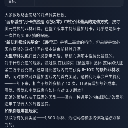
目标）
大多数攻略会忽略的几点诚实建议：
“丽都城务”月卡依然是《绝区零》中性价比最高的充值方式
，按每
美元兑换的菲林计算。在整个版本中持续叠加月卡，几乎总是优于
一次性购买 80 抽的保底。
“新艾利都城务基金”（通行证）
是第二高效的档位，但前提是你必
须有足够的游戏时间在版本结束前将其升满。
大型菲林礼包
在首充奖励用完后，是核心选项中性价比最低的。
对于计划充值的玩家，通过像
在线购买《绝区零》晶体
这样的认证
第三方平台充值，通常能比游戏内商店获得
8–10% 的额外菲林收
益
，同时依然可以叠加游戏内的首充奖励。这种利润率会产生复利
——一年下来，相当于额外多抽了 10 次，且没有增加额外成本。
零氪、微氪和中氪玩家应如何应对 3.0 版本？
正确的策略取决于玩家的类型——没有一种通用的“抽或跳过”答案能
适用于所有人的阵容差异。
如果你是零氪玩家：
领取所有免费奖励——1,600 菲林、活动网格和派洛伊斯是必须拿
到的。