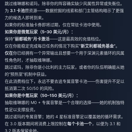
跳过维琳娜和诺玛，除非你的阵容确实缺少风属性异常或失衡位。
为
3.1 卡池
攒资源——数据挖掘的线索和部门主管结构暗示了更强
力的候选人即将到来。
如果你的标准抽卡券即将过期，仅在常驻卡池中使用。
如果你是微氪玩家（5–30 美元/月）：
保持
“丽都城务”月卡激活
——这是最高效的充值档位。
仅在你能稳定完成每日任务的情况下购买
“新艾利都城务基金”
。
仅在
你已经拥有一个异常输出且想要一个用于深渊元素循环的风属
性角色时，才抽取维琳娜。
跳过诺玛，除非你是小比利的主力玩家，或者你的队伍明确能从她
的“预热室”机制中获益。
在此消费档位下，永远不要去追专属音擎卡池——伤害提升不足以
抵消第二次 50/50 的风险。
如果你是中氪玩家（50–150 美元/月）：
抽取维琳娜的 M0 + 专属音擎是一个合理的选择——她的机制独特
性足以支撑投资。
跳过诺玛的专属音擎；她的 4 星标准音擎足以覆盖她的循环需求。
在 3.0 版本期间将消费上限控制在
每个卡池一个
，以便为 3.1 和
3.2 版本保留余地。