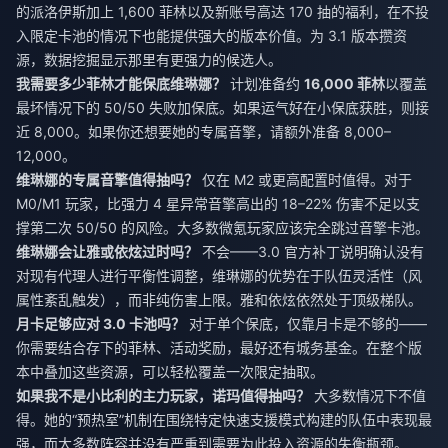
的派洛伊斯加上 1,600 菲林以及新账号高达 170 抽的福利，在不投
入限定卡池的情况下也能提供强大的版本价值。为 3.1 版本攒资
源，数据挖掘显示那里有更强力的候选人。
我需要多少菲林才能保底维琳娜？
计划准备约
16,000 菲林
以覆盖
最坏情况下的 50/50 失败加保底。如果运气好在小保底获胜，则接
近 8,000。如果你还想要她的专属音擎，请额外准备 8,000–
12,000。
维琳娜的专属音擎值得抽吗？
仅在 M2 或更高配置时值得。对于
M0/M1 玩家，比强力 4 星异常音擎高出的 18–22% 伤害不足以支
撑第二次 50/50 的风险。大多数微氪玩家应该完全跳过音擎卡池。
维琳娜会让雅或依炫过时吗？
不会——3.0 官方补丁说明确认没有
对现有代理人进行平衡性调整，维琳娜的优势在于队伍灵活性（风
属性紊乱触发），而非纯伤害上限。雅和依炫依然处于顶级梯队。
月卡足够应对 3.0 卡池吗？
对于单个保底，仅靠月卡是不够的——
你需要结合存下的菲林、活动奖励，最好还有城务基金。在整个版
本中叠加这些资源，可以轻松覆盖一次限定抽取。
如果我不是小比利的主力玩家，诺玛值得抽吗？
大多数情况下不值
得。她的“预热室”机制在围绕特定快速支援模式构建的队伍中表现最
强，而大多数阵容并没有严重到需要为此投入资源的失衡瓶颈。