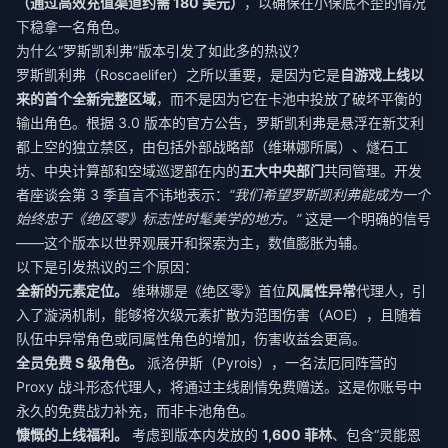
（通过高效充值渠道约需 180 美元）
，以确保在小保底不歪的情况
下稳拿一名角色。
为什么“罗斯凯利弗”版本引发了如此多的热议？
罗斯凯利弗（Roscaelifer）之所以重要，是因为它是
自游戏上线以
来的首个全新完整区域
，而不是因为它在卡池中投放了破坏平衡的
输出角色。根据 3.0 版本的官方公告，罗斯凯利弗是悬浮在新艾利
都上空的独立禁区，由包括外部战略部（维琳娜所属）、燧石工
坊、中央计算部和空域巡逻部在内的
五大中央部门
共同管理。开发
者座谈会第 3 季直言不讳地表示：
“我们希望罗斯凯利弗能成为一个
始终忠于《绝区零》标志性时髦美学的地方。”
这是一个明确的信号
——这个版本以世界观展开和探索为主，数值膨胀为辅。
以下是引发热议的三个原因：
全新的元素定位。
维琳娜是《绝区零》首位
风属性异常
代理人，引
入了漩涡机制，能够将次级元素扩散为范围伤害（AOE），且随着
队伍中异常角色或同属性角色的增加，伤害收益会更高。
全员免费 S 级角色。
派洛伊斯（Pyrois），一名法厄同阵营的
Proxy 战斗形态代理人，将通过主线剧情免费赠送。这是你账号中
永久的免费战力补充，而非卡池角色。
慷慨的上线福利。
考虑到版本内发放的
1,600 菲林
、包含“灵能恩