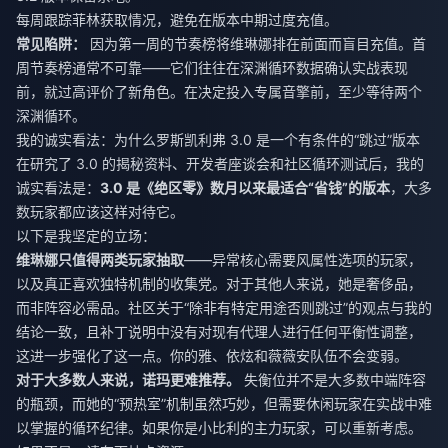
每周跟踪菲林获取情况，避免在版本中期过度充值。
常见陷阱：
因为第一周的节奏榜将维琳娜排在前面而盲目充值。首
周节奏榜通常不可靠——它们往往在深渊循环数据确认实战表现
前，就过高评价了新角色。在决定投入专属音擎前，至少等待两个
深渊循环。
我的诚实看法：为什么罗斯凯利弗 3.0 是一个有条件的“跳过”版本
在研究了 3.0 的揭秘资料、开发者座谈会和社区循环测试后，我的
诚实看法是：
3.0 是《绝区零》数月以来最适合“省钱”的版本
，大多
数玩家都应该这样对待它。
以下是我坚定的立场：
维琳娜只值得两类玩家抽取
——异常核心需要风属性选项的玩家，
以及真正喜欢独特机制的收集党。对于其他人来说，她是奢侈品，
而非阵容必需品。社区关于“除非有特定用途否则跳过”的观点与我的
结论一致，且补丁说明中没有对现有代理人进行任何平衡性调整，
这进一步强化了这一点。你的雅、依炫和薇薇安队伍不会变弱。
对于大多数人来说，诺玛更难推荐。
失衡位并不是大多数中端阵容
的瓶颈，而她的“预热室”机制虽然巧妙，但需要休闲玩家在实战中难
以掌握的循环纪律。如果你是小比利的主力玩家，可以重新考虑。