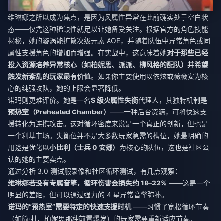
维琳娜之所以成为焦点，是因为风属性异常在此前确实处于空白状
态——仅凭这种稀缺性就足以让她备受关注。根据官方的角色技能
揭秘，她的漩涡能扩散次级元素 AOE，并随着队伍中异常角色或同
属性支援角色的增加而增强。在实战中，这意味着她
对于那些已经
投入资源培养异常核心（如柏妮思、派派、柳风格的配队）并希望
触发新紊乱的玩家最有价值
。如果你主要使用以依炫或薇薇安为核
心的纯强攻队，她的上限会显著降低。
诺玛则更难评价。她是一名
S 级火属性失衡
代理人，其独特机制是
预热室（Preheated Chamber）
——一种后台资源，可将快速支
援转化为连携攻击。这对循环密度来说是一个真正的创新，但也是
一个利基市场。失衡位并不是大多数玩家急需的槽位，她最明确的
用途是优化以
小比利（士兵 0 安娜）
为核心的队伍，这也是社区公
认的她的主要卖点。
通过分析 3.0 测试服录像和社区循环测试，有几点观察：
维琳娜若没有专属音擎，循环伤害会损失约 18–22%
——这是一个
明显的差距，但可以通过强力的 4 星异常音擎弥补。
诺玛的“预热室”需要特定的快速支援时机
——习惯了宽松循环节奏
（如简·杜、柏妮思那种前置爆发）的玩家需要重新适应节奏。