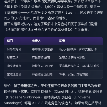
这揭示了一个事实：
版本的免费福利异常丰厚
。大多数 3.x 版本不
会同时提供免费 S 级角色、1,600+ 菲林以及一个新区域。这是一
个编辑信号——米哈游将 3.0 版本定位为 Steam 上线及跨平台进度
同步的“入坑时刻”，而非“榨干钱包”的版本。
接下来是区域结构，这对于理解未来角色将归属于哪些部门剧情
（从而判断哪些 3.x 卡池会竞争你的菲林储备）至关重要：
部门
负责人
职责
对外战略部
维琳娜·艾尔吉德
新艾利都联络，邦布支援行动
燧石工坊
克拉蕾特·燧石
珀赛合金研发与制造
中央计算部
德拉凯内·逐日者
罗塞塔数据生成，核心城市系统
空域巡逻部
林德维恩·逐日者
军事、安保、灾害救援
结论：
除了维琳娜之外，至少还有三位已命名的部门主管已为未来
的卡池埋下伏笔
。克拉雷特·燧石（Claret Flint）、德拉卡恩·逐日者
（Dracaene Sunbringer）和林德弗恩·逐日者（Lindverne
Sunbringer）都是 3.1–3.3 限定角色的候选人。如果你现在把菲林