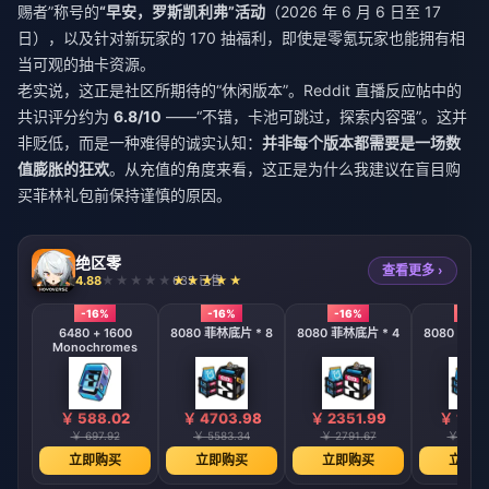
赐者”称号的
“早安，罗斯凯利弗”活动
（2026 年 6 月 6 日至 17
日），以及针对新玩家的 170 抽福利，即使是零氪玩家也能拥有相
当可观的抽卡资源。
老实说，这正是社区所期待的“休闲版本”。Reddit 直播反应帖中的
共识评分约为
6.8/10
——“不错，卡池可跳过，探索内容强”。这并
非贬低，而是一种难得的诚实认知：
并非每个版本都需要是一场数
值膨胀的狂欢
。从充值的角度来看，这正是为什么我建议在盲目购
买菲林礼包前保持谨慎的原因。
绝区零
查看更多 ›
4.88
635 已售
-16%
-16%
-16%
-16%
6480 + 1600
8080 菲林底片 * 8
8080 菲林底片 * 4
8080 菲林底
Monochromes
￥ 588.02
￥ 4703.98
￥ 2351.99
￥ 1175
￥ 697.92
￥ 5583.34
￥ 2791.67
￥ 1395
立即购买
立即购买
立即购买
立即购