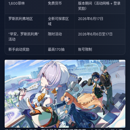
1,600菲林
免费货币
版本期间（活动网格 + 登录
奖励）
罗斯凯利弗地区
全新可探索区
2026年6月17日
域
“早安，罗斯凯利弗”
限时活动
2026年6月6日至17日
活动
新手启动奖励
最高170抽
账号限制