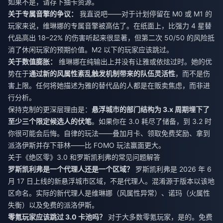
如果不是，请存下抽卡资源。
关于专属音擎的争议：
我直说吧——对于计划停留在 M0 或 M1 的
玩家来说，维琳娜的专属音擎被高估了。在纸面上，比强力 4 星替
代品高出 18–22% 的伤害听起来很显著，但第二次 50/50 的风险抵
消了休闲玩家的预期价值。M2 以下的玩家应该跳过。
关于数值膨胀：
维琳娜在纯输出上并没有让雅或依炫过时。她的优
势在于
通过新的风属性紊乱触发机制带来的队伍灵活性
，而不是伤
害上限。任何将她描述为雅的替代品的人都是在贩卖焦虑，而非进
行分析。
保持克制的更深层理由是：
悬浮城市的部门结构为 3.x 周期埋下了
至少三个限定候选人的伏笔
。如果你在 3.0 耗尽了储备，到 3.2 时
你很可能会后悔。自律的玩法——叠加月卡、领取免费奖励、拿到
派洛伊斯并存下菲林——比 FOMO 玩法赢面更大。
关于《绝区零》3.0 和罗斯凯利弗的常见问题解答
罗斯凯利弗是一个代理人还是一个区域？
罗斯凯利弗是 2026 年 6
月 17 日上线的新悬浮城市区域，不是代理人。混淆源于版本以该地
区命名。实际的新代理人是维琳娜（风属性异常）、诺玛（火属性
失衡）以及免费的派洛伊斯。
零氪玩家应该跳过 3.0 卡池吗？
对于大多数零氪玩家，是的。免费