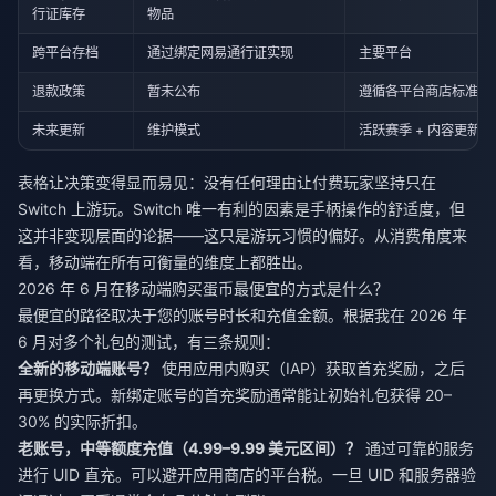
行证库存
物品
跨平台存档
通过绑定网易通行证实现
主要平台
退款政策
暂未公布
遵循各平台商店标准规
未来更新
维护模式
活跃赛季 + 内容更新
表格让决策变得显而易见：没有任何理由让付费玩家坚持只在
Switch 上游玩。Switch 唯一有利的因素是手柄操作的舒适度，但
这并非变现层面的论据——这只是游玩习惯的偏好。从消费角度来
看，移动端在所有可衡量的维度上都胜出。
2026 年 6 月在移动端购买蛋币最便宜的方式是什么？
最便宜的路径取决于您的账号时长和充值金额。根据我在 2026 年
6 月对多个礼包的测试，有三条规则：
全新的移动端账号？
使用应用内购买（IAP）获取首充奖励，之后
再更换方式。新绑定账号的首充奖励通常能让初始礼包获得 20–
30% 的实际折扣。
老账号，中等额度充值（4.99–9.99 美元区间）？
通过可靠的服务
进行 UID 直充。可以避开应用商店的平台税。一旦 UID 和服务器验