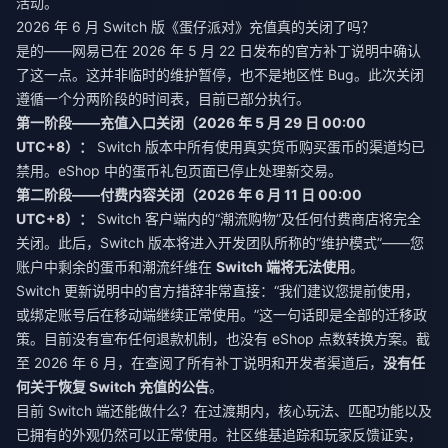
活动。
2026 年 6 月 Switch 版《蛋仔派对》充值真的关闭了吗？
是的——网易已在 2026 年 5 月 22 日发布的官方补丁说明中确认
了这一点。这并非临时的维护暂停，也不是地区性 Bug。此次关闭
遵循一个分两阶段的时间表，目前已部分执行。
第一阶段——充值入口关闭（2026 年 5 月 29 日 00:00
UTC+8）：
Switch 版本中所有使用真实货币购买蛋币的渠道均已
禁用。eShop 中的蛋币礼包页面已停止处理新交易。
第二阶段——付费内容关闭（2026 年 6 月 11 日 00:00
UTC+8）：
Switch 客户端内的“潮流购物”及任何付费商店将完全
关闭。此后，Switch 版本将进入开发团队所称的“维护模式”——您
账户中剩余的蛋币和潮流纤维在
Switch 端将无法使用
。
Switch 更新说明中的官方措辞非常直接：“我们建议您提前使用，
或绑定账号后在移动端继续正常使用。”这一句话即是全部的迁移政
策。目前没有宣布任何退款机制，也没有 eShop 点数转换方案。截
至 2026 年 6 月，在查阅了所有补丁说明和开发者渠道后，
没有任
何关于恢复 Switch 充值的公告
。
目前 Switch 端还能做什么？在过渡期内，核心玩法、匹配功能以及
已拥有的外观仍然可以正常使用。社区维基追踪和玩家反馈证实，