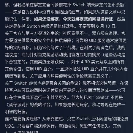
移，但我必须在绑定完全同步前花掉 Switch 端未绑定的蛋币余额
——这是官方说明中没有明确指出的细节。如果您从这篇文章中只
能记住一件事：
如果还没绑定，今天就绑定您的网易通行证
，然后
决定是花掉 Switch 余额还是信任迁移。不要等到 6 月 10 日。
关于官方与第三方渠道的争论：社区意见不一，双方都有道理。官
方渠道提供最大的安全性和售后保障；可靠的 UID 服务通常提供更
好的实际价格，因为它们绕过了平台税。在测试了两者之后，我的
建议是：专门针对首充奖励活动使用官方应用内购买（这些活动是
平台锁定的，其他渠道无法获得），对于 4.99 美元及以上的所有
其他充值，使用 UID 直充。一旦您体验过 UID 直充并在几分钟内看
到蛋币到账，关于应用内购买便利性的争论就毫无意义了。
关于 Switch
游戏本身
是否会关闭的争议？我不相信这种恐慌。在保
持客户端可玩的同时关闭付费内容是经典的长期运营缩减——它可
以在维护模式下运行一年甚至更久。但大势已去：Switch 不再是
《蛋仔派对》的战略平台。如果您是长期玩家，移动端现在是唯一
明智的归宿。
谁不需要折腾迁移？从未充值过、只在 Switch 上休闲游玩的纯免费
玩家。只要客户端还能运行，就继续玩；您没有任何损失。其他
人：本周就迁移吧。