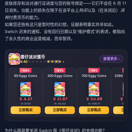
皮肤库存和派对通行证进度与您的账号绑定——它们不会在 6 月 11
日消失。功能上的损失仅限于在该平台上
购买
以及（在关闭后）
消
耗
付费货币的能力。
如果您还抱有这只是暂时性的幻想，证据表明事实并非如此。
Switch 迟来的通知、没有回归日期以及“维护模式”的表述，都指向
了永久性的商业运营缩减，而非暂停。
蛋仔派对蛋币
查看更多 ›
4.40
677 已售
-54%
-51%
-74%
-79
60 Eggy Coins
300 Eggy Coins
700 Eggy Coins
2080 E
￥ 4.37
￥ 21.87
￥ 50.99
￥ 151
￥ 9.56
￥ 44.43
￥ 198.17
￥ 707.
立即购买
立即购买
立即购买
立即购
为什么网易要关闭 Switch 版《蛋仔派对》的充值功能？