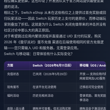
档位确实更划算，这也印证了开发团队关于官方网站提供最便宜渠
道的说法。
相比之下，Switch eShop 从未在这些档位之上提供过首充奖励或回
归玩家活动——因此 Switch 玩家历史上支付的是原价，而移动端玩
家则叠加了折扣。这就是为什么 Switch 关闭充值带来的冲击并没有
社区讨论中那么大的真正原因。
对于希望跳过应用内繁琐流程并直接通过 UID 支付的玩家，
购买
2026 年《蛋仔派对》蛋币充值
渠道在后端使用相同的官方充值逻
辑——您只需输入 UID 和服务器，无需登录应用。
Switch 与移动端：日常体验有什么实际变化？
方面
Switch（2026年6月11日后）
移动端（iOS / Andro
充值状态
已关闭（2026年5月29日）
开放 — 支持应用内购
网易官网及UID服务
现有蛋币
在该平台无法使用
迁移后可完全使用
福利活动
历史无相关活动
登录奖励、首充奖励、
季活动
皮肤 / 战斗通
拥有并可查看，但无法购买新
拥有且处于激活状态