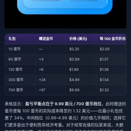
礼包
赠送金币
价格 (美元)
每 100 金币折合单
10 蛋币
—
$0.20
$2.00
60 蛋币
+3
$0.99
$1.57
120 蛋币
+6
$1.99
$1.58
300 蛋币
+24
$4.99
$1.54
700 蛋币
+57
$9.99
$1.32
表格显示：
盈亏平衡点在于 9.99 美元 / 700 蛋币档位
，此时赠送的
蛋币使每 100 蛋币的实际成本降至约 1.32 美元——比最小礼包优
惠了 34%。中间档位（0.99–4.99 美元）的价值几乎相同；选择它
们更多是出于便利而非经济考量。对于经常充值的玩家来说，大额