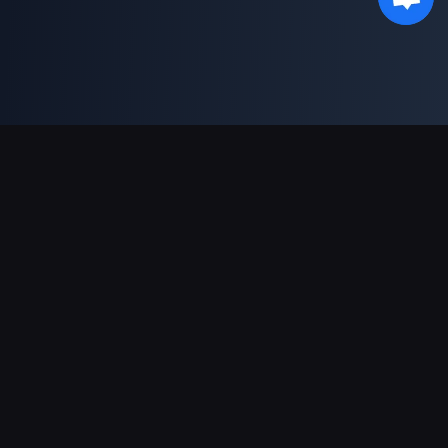
支持的支付方式
合作伙伴
Genshin Impact Wiki
Honkai: Star Rail WIKI
Zenless Zone Zero WIKI
PUBG Mobile WIKI
BitTopup News