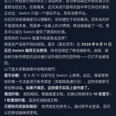
在几个月前就已悄然停止了活动同步，且与移动端在外观资源上的
差距也在拉大。在我看来，这次关闭只是将实践中早已存在的事实
正式化：Switch 只是一个游玩平台，而非消费平台。
社区的沮丧情绪是可以理解的，但关键在于如何看待。您失去的并
不是游戏本身，而是单一设备上的
付费层
。移动端保留了一切，而
且可以说比 Switch 提供了更高的价值。
我现有的 Switch 版蛋币和皮肤会怎样？
两类资产适用不同的规则。蛋币（真实货币）在
2026 年 6 月 11 日
后在 Switch 端将无法使用
，除非您绑定了移动端账号。皮肤、装
扮和与账号绑定的派对通行证外观仍然归您所有——它们不会被收
回。
以下是大多数指南中忽略的细节：
蛋币余额：
在 6 月 11 日前可在 Switch 上使用。此后，保留使用
权的唯一方法是进行账号绑定（关联网易通行证），这样余额即可
带到移动端。
如果不绑定，这些蛋币实际上就作废了。
潮流纤维：
规则相同。根据维基文档，兑换比例保持为
10 枚蛋币 :
1 枚潮流纤维
。请及时消耗或迁移。
已拥有的皮肤和装扮：
依然绑定在账号上。通过跨平台登录，您可
以在移动端继续使用。