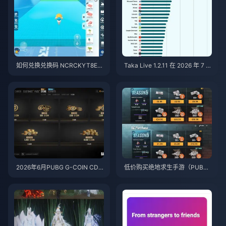
如何兑换兑换码 NCRCKYT8EF
Taka Live 1.2.11 在 2026 年 7 月
以获取免费蛋币（2026年8月）
更新后耗电过快？原因与解决方
法
2026年6月PUBG G-COIN CD
低价购买绝地求生手游（PUBG
K：91.43美元双倍促销活动真的
Mobile）UC，迎接火影忍者疾
划算吗？
风传联动（2026年7月）：价
格、最佳礼包与安全充值指南