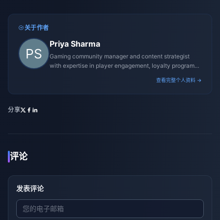
关于作者
Priya Sharma
Gaming community manager and content strategist
with expertise in player engagement, loyalty programs,
and promotional campaigns.
查看完整个人资料 →
分享
评论
发表评论