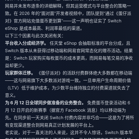
网易并未发布逐条的详细解释，但其运营模式与平台整合的策略一
致。在 2026 年的“面对面”开发者视频中，团队提到“通过《蛋仔派
对》官方网站充值蛋币更划算”——这一声明也证实了 Switch
eShop 是成本最高、利润率最低的渠道。
以下三个因素与此次关闭有关：
平台收入分成经济学。
任天堂 eShop 会抽取标准的平台分成，且
Switch 版本从未获得过移动端和网易官网常态化的赠币活动。结果
是：Switch 玩家购买每枚蛋币的成本更高，而网易每笔交易的净收
益却更少。
玩家群体迁移。
《蛋仔派对》的活跃付费群体绝大多数都在移动端
——这与网易旗下大多数派对游戏一致。一旦单用户生命周期价值
（LTV）低于维护成本，为少数平台维持独立的付费渠道就失去了
意义。
为 6 月 12 日全球同步做准备的业务整合。
免费蛋币登录活动和 6
月 12 日开启的新赛季（据官方 Facebook 消息）均以移动端为
先。在同步前一天关闭 Switch 付费内容并非巧合——这是为了将所
有变现渠道整合到网易真正计划发展的平台上。
老实说，对于一直关注的人来说，这并不令人惊讶。Switch 版本早