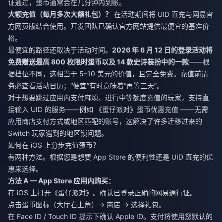
证通过，蛋币通常会在几分钟内到账。
大额充值（每月多次大额礼包）？
在活动期间将 UID 直充与网易官
方网页版结合使用。开发团队已确认官方网站提供最便宜的基准价
格。
最便宜的路径还取决于活动时间。
2026 年 6 月 12 日的登录活动将
免费赠送最高 800 枚限时蛋币以及 14 款史诗装扮中的一款
——根
据档位不同，这相当于 5–10 美元的价值，且完全免费。充值前请
务必查看活动日历；“便宜”有时意味着“再等三天”。
对于想要跳过应用内支付麻烦、进行中等额度充值的玩家，支持直
接输入 UID 的服务——例如
《蛋仔派对》蛋币优惠充值
——无需
应用商店支付方式或地区匹配的账号，这解决了许多迁移过来的
Switch 玩家遇到的地区锁问题。
如何在 iOS 上分步充值蛋币？
有两种方法。根据您是想要 App Store 的便利性还是 UID 直充的优
惠来选择。
方法 A — App Store 应用内购买：
在 iOS 上打开《蛋仔派对》。确认已登录正确的网易通行证。
点击蛋币图标（大厅右上角）→ 商店 → 选择礼包。
在 Face ID / Touch ID 提示下确认 Apple ID。支付将使用您默认的