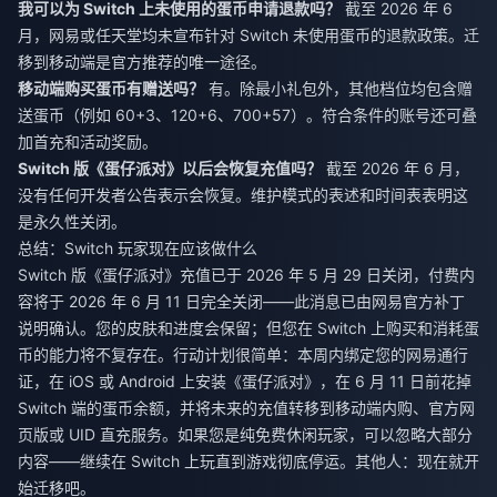
我可以为 Switch 上未使用的蛋币申请退款吗？
截至 2026 年 6
月，网易或任天堂均未宣布针对 Switch 未使用蛋币的退款政策。迁
移到移动端是官方推荐的唯一途径。
移动端购买蛋币有赠送吗？
有。除最小礼包外，其他档位均包含赠
送蛋币（例如 60+3、120+6、700+57）。符合条件的账号还可叠
加首充和活动奖励。
Switch 版《蛋仔派对》以后会恢复充值吗？
截至 2026 年 6 月，
没有任何开发者公告表示会恢复。维护模式的表述和时间表表明这
是永久性关闭。
总结：Switch 玩家现在应该做什么
Switch 版《蛋仔派对》充值已于 2026 年 5 月 29 日关闭，付费内
容将于 2026 年 6 月 11 日完全关闭——此消息已由网易官方补丁
说明确认。您的皮肤和进度会保留；但您在 Switch 上购买和消耗蛋
币的能力将不复存在。行动计划很简单：本周内绑定您的网易通行
证，在 iOS 或 Android 上安装《蛋仔派对》，在 6 月 11 日前花掉
Switch 端的蛋币余额，并将未来的充值转移到移动端内购、官方网
页版或 UID 直充服务。如果您是纯免费休闲玩家，可以忽略大部分
内容——继续在 Switch 上玩直到游戏彻底停运。其他人：现在就开
始迁移吧。