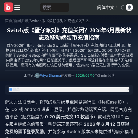
搜索
简体中文
/
首页
/
新闻资讯
/
Switch版《蛋仔派对》充值关闭？2026年6月最新状态及移动端蛋币充值指南
Switch版《蛋仔派对》充值关闭？2026年6月最新状
态及移动端蛋币充值指南
截至2026年6月，Nintendo Switch版《蛋仔派对》充值功能已正式关闭。根
据5月22日发布的官方补丁说明，网易已于2026年5月29日00:00（UTC+8）
关闭了Switch eShop内所有蛋币的购买渠道。Switch端的付费“派对季”及游戏
内商店将于2026年6月11日彻底关闭，此后蛋币和潮流纤维在主机端将无法继
续使用。您现有的余额可在该日期前使用，但Switch端已无法进行新的充值。
作者:
Priya Sharma
发布于:
2026/06/10
3 min 阅读
目录
解决方法很简单：将您的账号绑定至网易通行证（NetEase ID），
在 iOS 或 Android 设备上登录，并通过移动端客户端、网易官方充
值平台（起充额度为
0.20 美元兑换 10 枚蛋币
）或可靠的 UID 直
充服务继续充值蛋币。移动端玩家还可在
2026 年 6 月 12 日获得
免费的蛋币登录奖励
，并能参与 Switch 版本从未提供过的额外福利