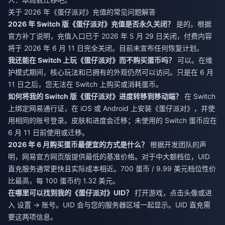
关于 2026 年《蛋仔派对》充值的常见问题解答
2026 年 Switch 版《蛋仔派对》充值是否永久关闭？
是的。根据
官方补丁说明，充值入口已于 2026 年 5 月 29 日关闭，付费内容
将于 2026 年 6 月 11 日完全关闭。目前未宣布任何恢复计划。
我还能在 Switch 上玩《蛋仔派对》而不购买蛋币吗？
可以。在维
护模式期间，核心玩法和已拥有的外观仍然可以访问。只是在 6 月
11 日之后，您无法在 Switch 上购买或消耗蛋币。
如何将我的 Switch 版《蛋仔派对》进度转移到移动端？
在 Switch
上绑定网易通行证，在 iOS 或 Android 上安装《蛋仔派对》，并使
用相同的账号登录。皮肤和进度会迁移；未使用的 Switch 蛋币应在
6 月 11 日前使用或迁移。
2026 年 6 月购买蛋币最便宜的方式是什么？
根据开发团队的声
明，网易官方网页版提供最低的基准价格。对于中大额档位，UID
直充服务通常更快且实际成本相近。700 蛋币 / 9.99 美元档位性价
比最高，每 100 蛋币约 1.32 美元。
在哪里可以找到我的《蛋仔派对》UID？
打开游戏，点击头像或进
入 设置 → 账号。UID 会与您的服务器区域一起显示。UID 直充需
要这两项信息。