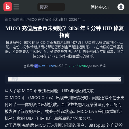
搜索
简体中文
/
首页
/
新闻资讯
/
MICO 充值后金币未到账？2026 年 5 分钟 UID 修复指南
MICO 充值后金币未到账？2026 年 5 分钟 UID 修复
指南
快速解答： 90% 的 MICO 金币充值未到账问题源于 UID 输入错误或地区不匹
配。这份 5 分钟诊断指南将帮助您识别金币是延迟到账、卡在错误的区域服务
器，还是需要人工客服介入。通过这些方法，60% 的案例可以立即解决，其余
情况可在 24-72 小时内找回丢失的金币。
作者:
Alex Turner
发布于:
2026/02/06
3 min 阅读
目录
深入了解 MICO 币未到账问题：UID 与地区的关联
当 MICO 币（MICO Coins）出现未到账情况时，问题通常不在于支
付环节——你的资金已被接收。金币往往是因为身份识别不匹配而
被发往了错误的账户，或处于挂起状态。MICO Live 采用双重验证
机制：你的 UID（用户 ID）和所属的地区服务器。
对于遇到
充值后 MICO 币未到账
问题的用户，BitTopup 的自动验