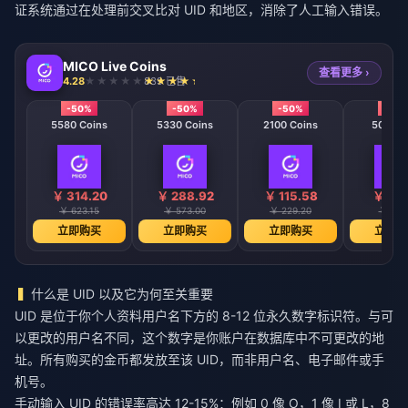
证系统通过在处理前交叉比对 UID 和地区，消除了人工输入错误。
MICO Live Coins
查看更多 ›
4.28
839 已售
-50%
-50%
-50%
-50
5580 Coins
5330 Coins
2100 Coins
508 Co
￥ 314.20
￥ 288.92
￥ 115.58
￥ 28.
￥ 623.15
￥ 573.00
￥ 229.20
￥ 57.
立即购买
立即购买
立即购买
立即购
什么是 UID 以及它为何至关重要
UID 是位于你个人资料用户名下方的 8-12 位永久数字标识符。与可
以更改的用户名不同，这个数字是你账户在数据库中不可更改的地
址。所有购买的金币都发放至该 UID，而非用户名、电子邮件或手
机号。
手动输入 UID 的错误率高达 12-15%：例如 0 像 O，1 像 I 或 L，8