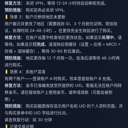
修复方法：
关闭 VPN，等待 12-24 小时待自动审核完成。
预防措施：
购买前务必关闭 VPN。
场景 3：账户迁移但地区未更新
用户搬迁并更改了地区（需要政府 ID、3 个月居住证明、短信验
证，处理时间 24-48 小时）。在更改完全生效前进行了购买。
修复方法：
在账户设置中检查地区更改状态。如果显示
处理中
，请
等待。如果显示
已完成
，请清除应用缓存（设置 > 应用 > MICO >
存储 > 清除缓存），等待 30-60 秒后重启。
预防措施：
地区更改每 12 个月限一次。批准后请等待 48 小时再
进行购买。
场景 4：多账户混淆
有两个账户——登录账户 A 时购买，但本意是给账户 B 充值。
修复方法：
金币已准确发放至所提供的 UID。客服无法在账户间转
移金币。请在接收账户上使用金币，或申请退款（可能会被拒
绝）。
预防措施：
购买前截图保存显示用户名和 UID 的个人资料页面，并
与购买表单中的 UID 字段进行比对。
紧急恢复行动：前 30 分钟
记录交易证据