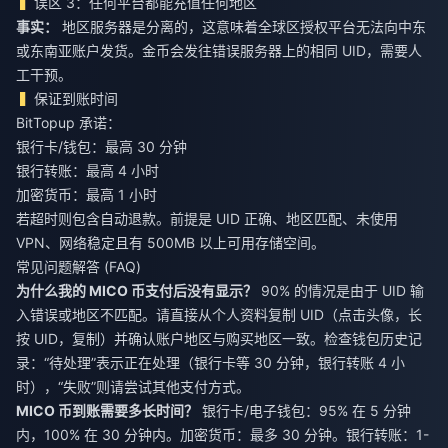
误区 3：任何平台都能充值任何地区
事实：
地区服务器是分离的，这意味着全球区授权平台无法向中东
或东南亚账户发货。金币会发往错误服务器上的相同 UID，需要人
工干预。
保证到账时间
BitTopup 承诺：
银行卡/钱包：最高 30 分钟
银行转账：最高 4 小时
加密货币：最高 1 小时
若超时则包含自动退款。前提是 UID 正确、地区匹配、未使用
VPN、网络稳定且有 500MB 以上可用存储空间。
常见问题解答 (FAQ)
为什么我的 MICO 币支付后没有显示？
90% 的情况是由于 UID 输
入错误或地区不匹配。请直接从个人资料复制 UID（点击头像，长
按 UID，复制）并确认账户地区与购买地区一致。检查钱包历史记
录：“待处理”表示正在处理（银行卡等 30 分钟，银行转账 4 小
时），“失败”则请尝试其他支付方式。
MICO 币到账需要多长时间？
银行卡/电子钱包：95% 在 5 分钟
内，100% 在 30 分钟内。加密货币：最多 30 分钟。银行转账：1-