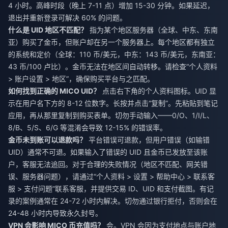
4 小时。高峰时段（晚上 7-11 点）增加 15-30 分钟。如果延迟，
退出并重新登录可解决 60% 的问题。
什么是 UID 地区不匹配？
指为某个地区服务器（全球、中东、东南
亚）购买了金币，但账户却在另一个服务器上。每个地区都有独立
的系统和定价（全球：110 币/美元，中东：143 币/美元，东南亚：
43 币/100 卢比）。金币无法在地区间自动转移。请检查“个人资料
> 账户设置 > 地区”，确保购买平台与之匹配。
如何找到正确的 MICO UID？
点击右下角的个人资料图标。UID 显
示在用户名下方的 8-12 位数字。长按并点击“复制”。先粘贴到笔记
应用，再从那里复制到购买表单。切勿手动输入——0/O、1/I/L、
8/B、5/S、6/G 等混淆会导致 12-15% 的错误率。
金币未到账可以退款吗？
平台错误可退款，但用户错误（如输错
UID）通常不可退。如果输入了错误的 UID 且金币已发放至该账
户，客服无法追回。对于合理的失败情况（地区不匹配、网关错
误、服务器问题），请通过“个人资料 > 设置 > 帮助中心 > 联系客
服 > 支付问题”联系客服，并提供交易 ID、UID 和支付截图。有记
录的案例通常在 24-72 小时内解决。切勿通过银行拒付，否则会在
24-48 小时内导致永久封号。
VPN 会影响 MICO 币充值吗？
会。VPN 会因为支付地点与账户地