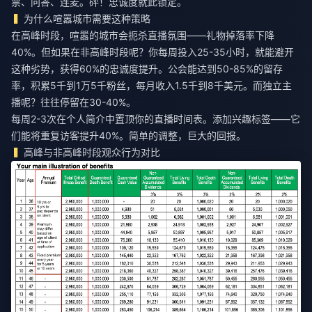
票、问答、连麦。砰！忠诚度就此锁定。
为什么喧嚣城市需要这种策略
在高峰时段，喧嚣的城市会扼杀直播氛围——礼物掉落率下降
40%。但如果在非高峰时段呢？你每周投入25-35小时，就能避开
这种劣势，获得60%的忠诚度提升。公会能达到50-85%的留存
率，积累5千到1万5千粉丝，每月收入1.5千到8千美元。而独立主
播呢？往往停留在30-40%。
每周2-3次在个人简介中置顶你的直播时间表。添加兴趣标签——它
们能将重复访客提升40%。简单的调整，巨大的回报。
高峰与非高峰时段观众行为对比