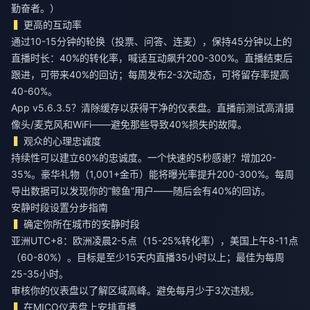
勤奋者。）
更高的互动率
通过10-15分钟的轮换（投票、问答、连麦），保持45分钟以上的
直播时长：40%的转化率，喊话互动飙升200-300%。直播结束后
跟进，可带来40%的回访；每周发布2-3次动态，可将留存率提高
40-60%。
App v5.6.3.5？清除缓存以获得干净的仪表盘。直播前测试高清摄
像头/麦克风和WiFi——避免那些导致40%损失的故障。
观众的心理忠诚度
持续性可以建立60%的忠诚度。一个快速的5秒感谢？增加20-
35%。豪华礼物（1,001+金币）能将曝光率提升200-300%。每周
导出数据可以发现你的“鲸鱼”用户——随后会有40%的回访。
安静时段设置分步指南
确定你所在城市的安静时段
亚洲UTC+8：欧洲凌晨2-5点（15-25%转化率），美国上午8-11点
（60-80%）。目标是至少15天内直播35小时以上；最佳为每周
25-35小时。
审核你的仪表盘以了解区域高峰。避免每月少于3次违规。
在MICO仪表盘上安排直播