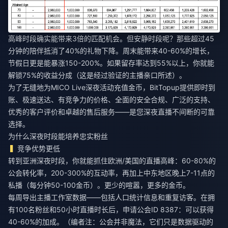
高峰时段确实能带来3倍的匹配机会。但安静时段呢？那些超过45
分钟的陪伴抵消了40%的礼物下降。周末能带来40-60%的增长，
节假日更是能暴涨150-200%。如果留存率达到55%以上，你就能
解锁75%的收益分成（这是经过验证的主播亲口所述）。
为了无缝地
为MICO Live深夜活动充值金币
，BitTopup提供即时到
账、极速送达、有竞争力的价格、全面的安全合规、广泛的支持、
优秀的客户评价和卓越的售后服务——是您深夜直播不间断的可靠
选择。
为什么深夜时段能培养忠实粉丝
竞争优势更低
转到亚洲深夜时段，你就能抓住欧洲/美国的直播高峰：60-80%的
公会转化率，200-300%的互动率，再加上中东地区晚上7-11点的
私播（每分钟50-100金币）。更少的喧嚣，更多的金币。
每周导出主播工作室数据——包括人口统计信息和重复访客。在拥
有100名粉丝和50小时直播时长后，申请公会ID 8387：可以获得
40-60%的加成。（编者注：公会并非魔法，它们只是数据驱动的