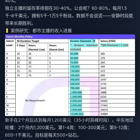
40%。
独立主播的留存率徘徊在30-40%。公会呢？60-80%，每月1.5
千-8千美元，拥有5千-1万5千粉丝。数据不会说谎——安静时段能
带来长期胜利。
案例研究：都市主播的收入进展
新手在2个月后达到每月1,200美元（35小时高峰时段）。中东地区
轮播：2个月内1,200美元。第1-4周：100-300美元；第9-12周：
600-1千美元。目标是每天500+钻石。