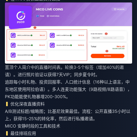
置顶个人简介中的直播时间表。轮换3-5个标签（增加40%的邀
请）。进行照片验证以获得7天VIP；同步夏令时。
追踪每小时礼物、投资回报率、人口统计信息（16种以上语言，中
东地区使用阿拉伯语）。多人连麦功能强大（9路视频/8路语音），
PK功能能使礼物暴增200-300%。
优化深夜直播资料
A/B测试标题/缩略图；比基尼效果最佳。流程：公开直播35小时以
上，获得15-25%的转化率，然后进行私播邀请。
MICO 安静时段的工具和技术
最佳排班应用