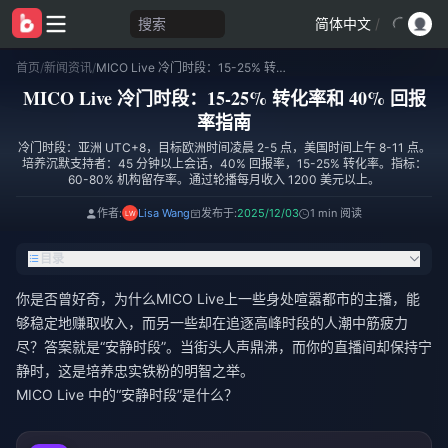
搜索
简体中文
/
首页
/
新闻资讯
/
MICO Live 冷门时段：15-25% 转化率和 40% 回报率指南
MICO Live 冷门时段：15-25% 转化率和 40% 回报
率指南
冷门时段：亚洲 UTC+8，目标欧洲时间凌晨 2-5 点，美国时间上午 8-11 点。
培养沉默支持者：45 分钟以上会话，40% 回报率，15-25% 转化率。指标：
60-80% 机构留存率。通过轮播每月收入 1200 美元以上。
作者:
Lisa Wang
发布于:
2025/12/03
1 min 阅读
目录
你是否曾好奇，为什么MICO Live上一些身处喧嚣都市的主播，能
够稳定地赚取收入，而另一些却在追逐高峰时段的人潮中筋疲力
尽？答案就是“安静时段”。当街头人声鼎沸，而你的直播间却保持宁
静时，这是培养忠实铁粉的明智之举。
MICO Live 中的“安静时段”是什么？