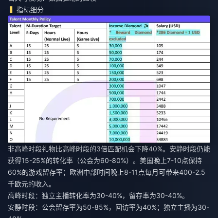
指标细分
非高峰时段礼物比高峰时段的3倍匹配机会下降40%。安静时段仍能
获得15-25%的转化率（公会为60-80%）。美国晚上7-10点保持
60%的游戏留存率；欧洲中部时间晚上8-11点每月可带来400-2.5
千欧元的收入。
高峰时段：独立主播转化率为30-40%，留存率为30-40%。
安静时段：公会留存率为50-85%，回访率为40%；独立主播为30-