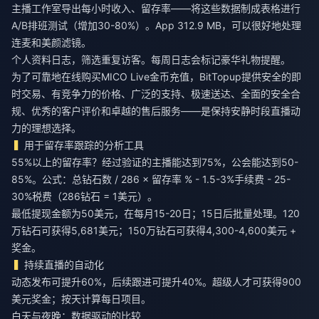
主播工作室导出每小时收入、留存率——将这些数据制成表格进行
A/B排班测试（增加30-80%）。App 312.9 MB，可以很好地处理
连麦和美颜滤镜。
个人资料日志，筛选重复访客。每周日志会标记豪华礼物提醒。
为了可靠地
在线购买MICO Live金币充值
，BitTopup提供安全的即
时交易、有竞争力的价格、广泛的支持、极速送达、全面的安全合
规、优秀的客户评价和卓越的售后服务——是保持安静时段直播动
力的理想选择。
用于留存率跟踪的分析工具
55%以上的留存率？经过验证的主播能达到75%，公会能达到50-
85%。公式：总钻石数 / 286 × 留存率 % - 1.5-3%手续费 - 25-
30%税费（286钻石 = 1美元）。
最低提现金额为50美元，在每月15-20日；15日后批量处理。120
万钻石可获得5,681美元；150万钻石可获得4,300-4,600美元 +
奖金。
持续直播的自动化
动态发布可提升60%，后续跟进可提升40%。超级人才可获得900
美元奖金；按天计算每日项目。
白天与夜晚：数据驱动的比较