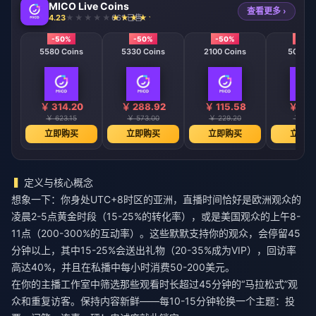
MICO Live Coins
查看更多 ›
4.23
661 已售
-50%
-50%
-50%
-50
5580 Coins
5330 Coins
2100 Coins
508 Co
￥ 314.20
￥ 288.92
￥ 115.58
￥ 28.
￥ 623.15
￥ 573.00
￥ 229.20
￥ 57.
立即购买
立即购买
立即购买
立即购
定义与核心概念
想象一下：你身处UTC+8时区的亚洲，直播时间恰好是欧洲观众的
凌晨2-5点黄金时段（15-25%的转化率），或是美国观众的上午8-
11点（200-300%的互动率）。这些默默支持你的观众，会停留45
分钟以上，其中15-25%会送出礼物（20-35%成为VIP），回访率
高达40%，并且在私播中每小时消费50-200美元。
在你的主播工作室中筛选那些观看时长超过45分钟的“马拉松式”观
众和重复访客。保持内容新鲜——每10-15分钟轮换一个主题：投