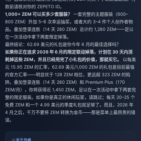
款前请核对你的 ZEPETO ID。
1,000+ ZEM 可以买多少套服装？
一套完整的主题服装（600–
800 ZEM）外加 5–8 次幸运抽奖，或者大约 3–4 件个人创作者物
品。叠加登录连胜（14 天 280 ZEM）总计约 1,280 ZEM——足以
在一次活动中拿下两套限定掉落。
最终结论：62.69 美元的礼包是你今年 6 月的最佳选择吗？
如果你正在追求 2026 年 6 月的限定联动掉落，计划在 30 天内消
耗掉这些 ZEM，并且已经用完了小礼包的价值，那就买它。
以每美
元 15.95 ZEM 的汇率，62.69 美元/1,000 ZEM 的礼包是目前最强
的官方汇率——明显优于 128 ZEM 档位，更远超 323 ZEM 的陷
阱。叠加登录连胜（14 天 280 ZEM）和 Premium Plus（170
ZEM/月），你将获得近 1,450 ZEM，足以在一次活动中拿下两套完
整的限定服装。如果你是真正的休闲玩家，请跳过；每天 20–25 个
免费 ZEM 和一个 4.99 美元的季度礼包就足够了。而且，2026 年
4 月之后，千万不要将 ZEM 转换为金币——那是菜单上最昂贵的错
误。
关于作者