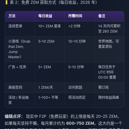
表 2：免费 ZEM 获取方式（每日收益，2026 年）
方法
每日收益
所需时间
备注
连续登录
10+ ZEM 基准
<2 分钟
14 天内可累积
至 280 ZEM
小游戏（Grab
5–10 ZEM
10–15 分钟
世界地图，可
that Zem,
重复游玩
Jump
Master）
广告 + 任务
5+ ZEM
5–10 分钟
每日任务于
UTC 时间
00:00 重置
高级签到
1 ZEM/天
访问家园
需订阅
活动 / 幸运抽
1–100+ 不等
视活动而定
限时收益高峰
奖
编辑点评：
现实中 F2P（免费玩家）的上限是每天 20–25 ZEM，
如果每天坚持不懈，每月累计约为
600–750 ZEM
。这大约是一个