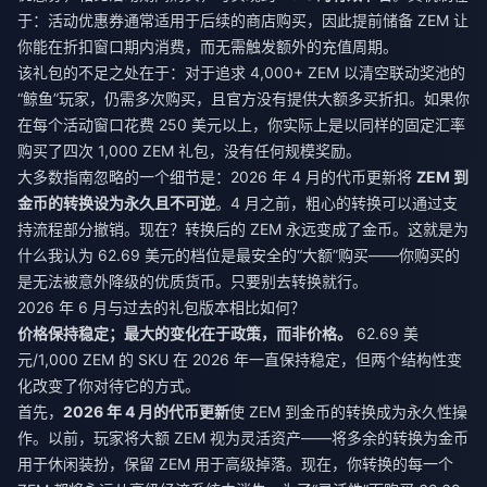
于：活动优惠券通常适用于后续的商店购买，因此提前储备 ZEM 让
你能在折扣窗口期内消费，而无需触发额外的充值周期。
该礼包的不足之处在于：对于追求 4,000+ ZEM 以清空联动奖池的
“鲸鱼”玩家，仍需多次购买，且官方没有提供大额多买折扣。如果你
在每个活动窗口花费 250 美元以上，你实际上是以同样的固定汇率
购买了四次 1,000 ZEM 礼包，没有任何规模奖励。
大多数指南忽略的一个细节是：2026 年 4 月的代币更新将
ZEM 到
金币的转换设为永久且不可逆
。4 月之前，粗心的转换可以通过支
持流程部分撤销。现在？转换后的 ZEM 永远变成了金币。这就是为
什么我认为 62.69 美元的档位是最安全的“大额”购买——你购买的
是无法被意外降级的优质货币。只要别去转换就行。
2026 年 6 月与过去的礼包版本相比如何？
价格保持稳定；最大的变化在于政策，而非价格。
62.69 美
元/1,000 ZEM 的 SKU 在 2026 年一直保持稳定，但两个结构性变
化改变了你对待它的方式。
首先，
2026 年 4 月的代币更新
使 ZEM 到金币的转换成为永久性操
作。以前，玩家将大额 ZEM 视为灵活资产——将多余的转换为金币
用于休闲装扮，保留 ZEM 用于高级掉落。现在，你转换的每一个