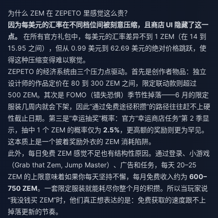
为什么 ZEM 在 ZEPETO 里感觉这么贵？
因为每美元的汇率在不同档位间被刻意压缩，且商店 UI 隐藏了这一
点。
在所有官方礼包中，每美元的汇率差异不到 1 ZEM（在 14 到
15.95 之间），但从 0.99 美元到 62.69 美元的绝对价格跳跃，使
得这种压缩变得难以察觉。
ZEPETO 的经济系统由三个压力点驱动。首先是创作者物品：独立
设计师的作品定价在 80 到 300 ZEM 之间，限定联动款则超过
500 ZEM。其次是 FOMO（错失恐惧）季节性掉落——6 月的限定
服装几周内就会下架，因此“通过免费途径积攒”的路径往往赶不上硬
性截止日期。第三是“幸运抽奖”概率：官方“幸运商店任务”第 2 季显
示，抽中 1 个 ZEM 的概率仅为
2.5%
，更高额的奖励则更为罕见。
这本质上是一个披着奖励外衣的 ZEM 消耗陷阱。
此外，每日免费 ZEM 感觉不足也有结构性原因。通过登录、小游戏
（Grab that Zem, Jump Master）、广告和任务，每天 20–25
ZEM 的上限意味着如果你每天坚持不懈，每月免费收入约为
600–
750 ZEM
。一套限定服装就能耗尽你整个月的积攒。所以当玩家说
“我没钱买 ZEM”时，他们真正想表达的是：免费获取的速度跟不上
掉落更新的节奏。