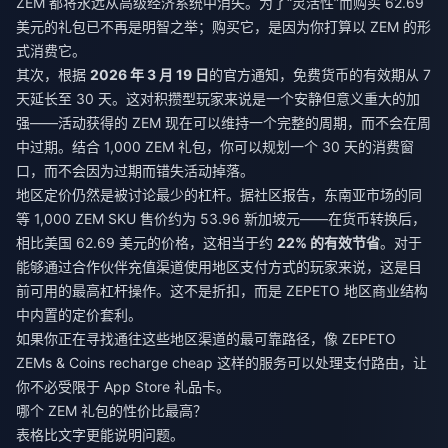
ZEM 都将永远从高级经济系统中消失。为了“灵活性”而购买 62.69
美元的礼包已不再是明智之举；购买它，是因为你打算以 ZEM 的形
式消费它。
其次，根据
2026 年 3 月 19 日
的官方通知，免费货币的有效期从 7
天延长至 30 天。这对积攒型玩家来说是一个安静但意义重大的加
强——活动获得的 ZEM 现在可以维持一个完整的周期，而不会在周
中过期。结合 1,000 ZEM 礼包，你可以规划一个 30 天的消费窗
口，而不会因为过期而错失活动掉落。
地区定价仍然是被讨论最少的杠杆。据社区报告，东南亚市场的同
等 1,000 ZEM SKU 售价约为 53.96 新加坡元——在货币转换后，
相比美国 62.69 美元的价格，这相当于约
22% 的有效节省
。对于
能够通过合作伙伴充值渠道使用地区支付方式的玩家来说，这是目
前可用的最高杠杆操作。这不是折扣，而是 ZEPETO 地区商业结构
中内置的定价套利。
如果你正在寻找通往这些地区渠道的最可靠路径，像
ZEPETO
ZEMs & Coins recharge cheap
这样的服务可以处理支付路由，让
你不必受限于 App Store 礼品卡。
哪个 ZEM 礼包的性价比最高？
表格比文字更能说明问题。