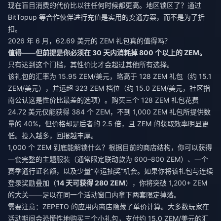
现在盲目消费的代价比以往任何时候都更高。地区锁区了？通过
BitTopup 等合作伙伴进行充值是实用的变通方案，而不是为了折
扣。
2026 年 6 月，62.69 美元的 ZEM 礼包真的值得吗？
值得——但前提是你必须在 30 天内消耗掉 800 个以上的 ZEM。
只有达到这个门槛，其性价比才会超过其他所有选择。
该礼包的汇率为 15.95 ZEM/美元，略高于 128 ZEM 礼包（约 15.1
ZEM/美元），并远超 323 ZEM 档位（约 15.0 ZEM/美元，社区指
南公认这是性价比最差的选项）。购买三个 128 ZEM 礼包花费
24.72 美元仅能获得 384 个 ZEM，不到 1,000 ZEM 礼包所提供数
量的 40%，但价格却是后者的 2.5 倍，且 ZEM 的获取效率明显更
低。投入越多，回报越丰厚。
1,000 个 ZEM 到底能解锁什么？根据目前的商店结构，你可以获得
一套完整的主题服装（通常限定联动款为 600–800 ZEM）、一个
赛季通行证名额，以及少量“幸运抽奖”机会。如果你将该礼包与连续
登录奖励叠加（
14 天可获得 280 ZEM
），你将突破 1,200+ ZEM
的大关——足以在同一个活动窗口内拿下两套限定掉落。
需要注意：ZEPETO 的应用内商店隐藏了单价计算。大多数玩家在
活动期间会恐慌性地购买三个小礼包，支付约 15.0 ZEM/美元的汇