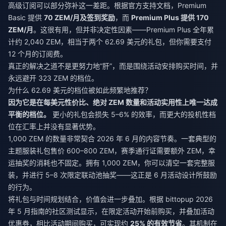
高级订阅可以部分弥补这一差距。根据官方支持文档，Premium
Basic 提供
70 ZEM/月及签到奖励
，而
Premium Plus 提供 170
ZEM/月
。这很有用，但并非决定性因素——Premium Plus 全年累
计约 2,040 ZEM，相当于两个 62.69 美元的礼包，但你需要支付
12 个月的订阅费。
真正的解决之道不是更努力地“肝”，而是围绕活动安排购买时间，并
永远避开 323 ZEM 的档位。
为什么 62.69 美元的档位被如此频繁地推荐？
因为它是在每美元性价比、绝对 ZEM 数量和活动实用性上唯一达成
平衡的档位。
更小的礼包会损失 5–6% 的效率，而更大的投机性档
位在汇率上并没有显著优势。
1,000 ZEM 的数量非常契合 2026 年 6 月的内容节奏。一套典型的
主题服装礼包售价 600–800 ZEM，赛季通行证需要额外 ZEM，幸
运抽奖的消耗也不固定。拥有 1,000 ZEM，你可以清空一套完整服
装，并进行 5–8 次限定联动池抽奖——这正是 6 月活动设计所鼓励
的行为。
将礼包与时间规划结合，价值会进一步叠加。根据 bittopup 2026
年 5 月指南的社区测试显示，在限定活动开始前购买，并叠加活动
优惠券，相比活动期间购买，可实现约
25% 的有效节省
。其机制在