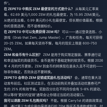
件”。
在 ZEPETO 中购买 ZEM 最便宜的方式是什么？
从每美元汇率来
看，62.69 美元/1,000 ZEM 的礼包最便宜，为 15.95 ZEM/美元。
从绝对支出看，0.99 美元的小礼包最便宜，但长期价值最差。根据
你的意图选择，而不是根据标价。
在 ZEPETO 中可以免费获得 ZEM 吗？
可以——通过登录连胜、小
游戏（Grab that Zem, Jump Master）、广告和任务，每天可获得
20–25 ZEM。如果每天坚持不懈，每月的现实上限是 600–750
ZEM。
ZEM 和金币有什么区别？
ZEM 是用于购买限定服装、赛季通行证
和幸运抽奖的高级货币。金币是用于基础定制的软货币。根据 2026
年 4 月的代币更新，ZEM 到金币的转换现在是永久且不可逆的——
除非你确定，否则永远不要转换。
ZEPETO 会举办 ZEM 促销或奖励礼包活动吗？
会，通常在重大活
动发布前后。社区测试显示，在活动前购买并叠加活动优惠券可产
生约 25% 的有效节省。奖励百分比在不同月份会有 5–8% 的波动，
所以等待“更好的促销”通常会让你错过当前的活动窗口。
我可以退款 ZEM 礼包购买吗？
不能。根据 Carry1st 的退款政策说
明，通过第三方或应用内渠道进行的 ZEM 购买不予退款或取消。付