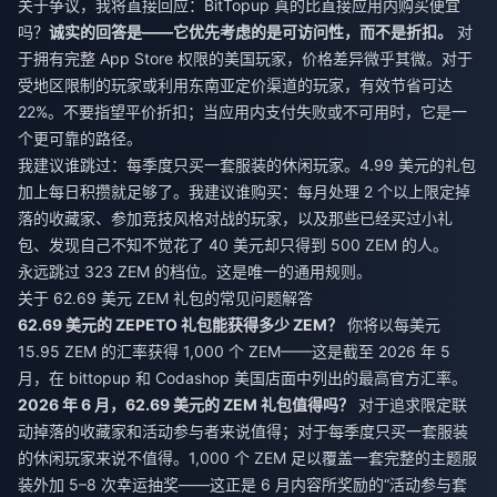
关于争议，我将直接回应：BitTopup 真的比直接应用内购买便宜
吗？
诚实的回答是——它优先考虑的是可访问性，而不是折扣。
对
于拥有完整 App Store 权限的美国玩家，价格差异微乎其微。对于
受地区限制的玩家或利用东南亚定价渠道的玩家，有效节省可达
22%。不要指望平价折扣；当应用内支付失败或不可用时，它是一
个更可靠的路径。
我建议谁跳过：每季度只买一套服装的休闲玩家。4.99 美元的礼包
加上每日积攒就足够了。我建议谁购买：每月处理 2 个以上限定掉
落的收藏家、参加竞技风格对战的玩家，以及那些已经买过小礼
包、发现自己不知不觉花了 40 美元却只得到 500 ZEM 的人。
永远跳过 323 ZEM 的档位。这是唯一的通用规则。
关于 62.69 美元 ZEM 礼包的常见问题解答
62.69 美元的 ZEPETO 礼包能获得多少 ZEM？
你将以每美元
15.95 ZEM 的汇率获得 1,000 个 ZEM——这是截至 2026 年 5
月，在 bittopup 和 Codashop 美国店面中列出的最高官方汇率。
2026 年 6 月，62.69 美元的 ZEM 礼包值得吗？
对于追求限定联
动掉落的收藏家和活动参与者来说值得；对于每季度只买一套服装
的休闲玩家来说不值得。1,000 个 ZEM 足以覆盖一套完整的主题服
装外加 5–8 次幸运抽奖——这正是 6 月内容所奖励的“活动参与套