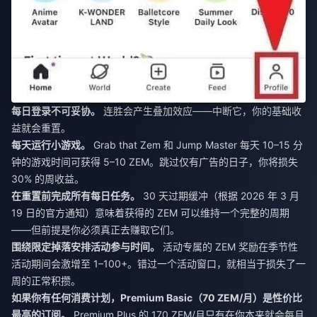
每日登录不可妥协。
连胜会产生叠加效应——中断它，你的基础收
益就会重置。
每天运行小游戏。
Grab that Zem 和 Jump Master 每天 10–15 分
钟的游戏时间可获得 5–10 ZEM。跳过仅有广告的日子，你将损失
30% 的周收益。
在重置前完成所有每日任务。
30 天过期缓冲（根据 2026 年 3 月
19 日的官方通知）意味着获得的 ZEM 可以维持一个完整的周期
——但前提是你必须真正去赚取它们。
围绕限定掉落安排活动参与时间。
活动专属的 ZEM 奖励在季节性
活动期间会激增至 1–100+。错过一个活动窗口，就相当于损失了一
周的正常积攒。
如果你有任何消费计划，Premium Basic（70 ZEM/月）是性价比
最高的订阅。
Premium Plus 的 170 ZEM/月只有在你本来就会每月