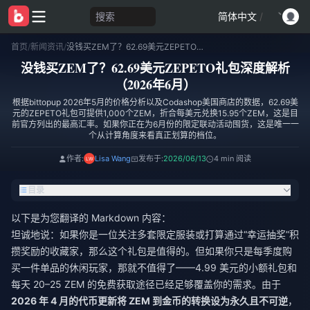
搜索
简体中文
/
首页
/
新闻资讯
/
没钱买ZEM了？62.69美元ZEPETO礼包深度解析（2026年6月）
没钱买ZEM了？62.69美元ZEPETO礼包深度解析
（2026年6月）
根据bittopup 2026年5月的价格分析以及Codashop美国商店的数据，62.69美
元的ZEPETO礼包可提供1,000个ZEM，折合每美元兑换15.95个ZEM，这是目
前官方列出的最高汇率。如果你正在为6月份的限定联动活动囤货，这是唯一一
个从计算角度来看真正划算的档位。
作者:
Lisa Wang
发布于:
2026/06/13
4 min 阅读
目录
以下是为您翻译的 Markdown 内容：
坦诚地说：如果你是一位关注多套限定服装或打算通过“幸运抽奖”积
攒奖励的收藏家，那么这个礼包是值得的。但如果你只是每季度购
买一件单品的休闲玩家，那就不值得了——4.99 美元的小额礼包和
每天 20–25 ZEM 的免费获取途径已经足够覆盖你的需求。由于
2026 年 4 月的代币更新将 ZEM 到金币的转换设为永久且不可逆
，