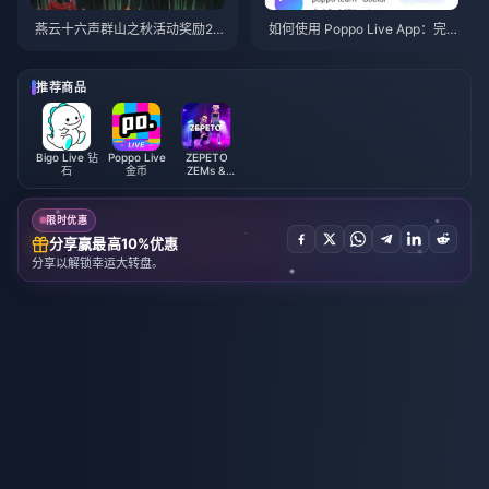
燕云十六声群山之秋活动奖励20
如何使用 Poppo Live App：完
26年7月：完整列表、代币与优
全新手指南 | 2026年7月
先级指南
推荐商品
Bigo Live 钻
Poppo Live
ZEPETO
石
金币
ZEMs &
Coins
限时优惠
分享赢最高10%优惠
分享以解锁幸运大转盘。