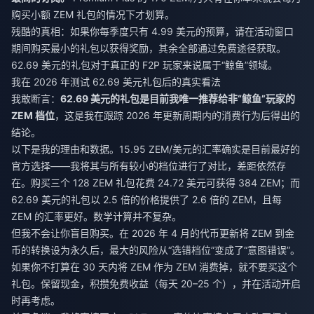
购买小额 ZEM 礼包的情况下才划算。
残酷的真相：如果你每季度只有 4.99 美元的预算，请在活动窗口
期间购买最小的礼包以获得奖励，其余全部通过免费途径获取。
62.69 美元的礼包对于真正的 F2P 玩家来说属于“鲸鱼”领域。
我在 2026 年测试 62.69 美元礼包后的真实看法
我敢断言：
62.69 美元的礼包是目前我唯一推荐给非“鲸鱼”玩家的
ZEM 档位
，这是我在跟踪 2026 年更新周期内的消费行为后得出的
结论。
以下是我的理由和数据。15.95 ZEM/美元的汇率确实是目前最好的
官方选择——我将其与所有较小的档位进行了对比，差距依然存
在。购买三个 128 ZEM 礼包花费 24.72 美元可获得 384 ZEM；而
62.69 美元的礼包以 2.5 倍的价格提供了 2.6 倍的 ZEM，且每
ZEM 的汇率更好。数学计算并不复杂。
但我不会让你盲目购买。在 2026 年 4 月的代币更新将 ZEM 到金
币的转换设为永久后，最大的风险从“选错档位”变成了“意图错误”。
如果你不打算在 30 天内将 ZEM 作为 ZEM 消费掉，就不要买这个
礼包。保留现金，积攒免费收益（每天 20–25 个），并在活动开启
时再考虑。