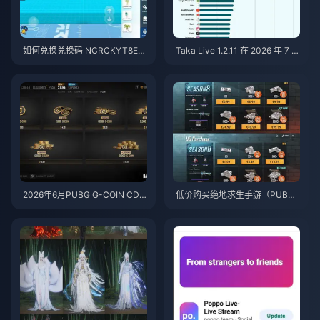
如何兑换兑换码 NCRCKYT8EF
Taka Live 1.2.11 在 2026 年 7 月
以获取免费蛋币（2026年8月）
更新后耗电过快？原因与解决方
法
2026年6月PUBG G-COIN CD
低价购买绝地求生手游（PUBG
K：91.43美元双倍促销活动真的
Mobile）UC，迎接火影忍者疾
划算吗？
风传联动（2026年7月）：价
格、最佳礼包与安全充值指南