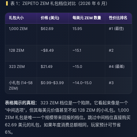
表 1：ZEPETO ZEM 礼包档位对比（2026 年 6 月）
礼包大小
价格 (美元)
每美元 ZEM 数量
性价比排名
1,000 ZEM
$62.69
15.95
#1 (最佳)
128 ZEM
~$8.49
~15.1
#2
323 ZEM
$21.49
~15.0
#4 (最差)
小礼包 (14–58
$0.99–$3.99
~14.0–15.0
#3
ZEM)
表格揭示的真相：
323 ZEM 档位是一个陷阱。它看起来像是一个
“中间选项”，但其每美元价值甚至不如 128 ZEM 的小礼包。1,000
ZEM 礼包是唯一一个规模带来回报的档位。跳过中间档位直接购买
62.69 美元的礼包，如果年度消费总额相同，玩家预计可节省
6%。