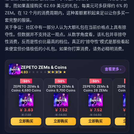
率，而如果直接购买 62.69 美元的礼包，每美元可多获得约 6% 的
ZEM。在 12 个月的消费周期内，这种差额累积起来足以让你多买一
套完整的服装。
关于争议：社区中有一部分人认为大额礼包在当前价格点上具有掠
夺性。但数据并不支持这一观点。从数学角度看，该礼包并非掠夺
性消费，反而是性价比最高的档位。真正的“掠夺性”模式是那些看起
来便宜但价值极低的小礼包。如果你打算消费，请务必精明消费。
ZEPETO ZEMs & Coins
查看更多 ›
4.93
507 已售
-50%
-50%
-50%
-50
ZEPETO ZEMs &
ZEPETO ZEMs &
ZEPETO ZEMs &
ZEPETO Z
Coins 4,680 Coins
Coins 9,700 Coins
Coins 28 ZEMs
Coins 58
￥ 3.83
￥ 7.52
￥ 7.52
￥ 15.
￥ 7.59
￥ 14.93
￥ 14.93
￥ 29.
立即购买
立即购买
立即购买
立即购