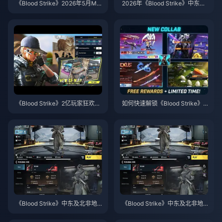
《Blood Strike》2026年5月ME
2026年《Blood Strike》中东地
NA服务器英雄强度榜：削弱后的
区最佳灵敏度：零后坐力职业设
环境分析
置
《Blood Strike》2亿玩家狂欢
如何快速解锁《Blood Strike》
节：如何免费获取“猫咪拍打”表
中东服“七大罪”联动所有免费皮
情与“2026版哈巴狗”
肤（2026年版）
《Blood Strike》中东及北非地
《Blood Strike》中东及北非地
区 2026 年第 X 赛季通行证指南
区第12赛季通行证：值得入手
吗？