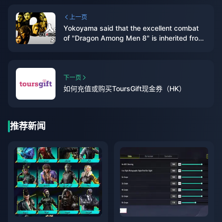
上一页
Yokoyama said that the excellent combat
of "Dragon Among Men 8" is inherited from
the original action system.
下一页
如何充值或购买ToursGift现金券（HK）
推荐新闻