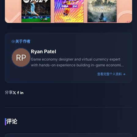
关于作者
Ryan Patel
Game economy designer and virtual currency expert
with hands-on experience building in-game economies
for MMO and mobile titles.
查看完整个人资料 →
分享
评论