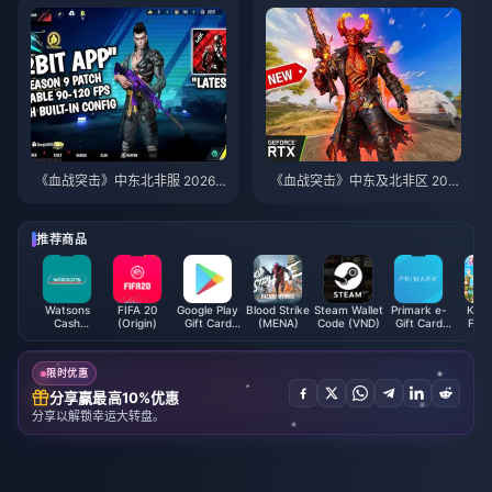
《血战突击》中东北非服 2026
《血战突击》中东及北非区 202
年 3 月兑换码：免费金币指南
6 斋月活动：金币通行证与充值
指南
推荐商品
Watsons
FIFA 20
Google Play
Blood Strike
Steam Wallet
Primark e-
Kem
Cash
(Origin)
Gift Card
(MENA)
Code (VND)
Gift Card
Frie
Voucher
(AU)
(UK)
King
(MY)
Cou
限时优惠
分享赢最高10%优惠
分享以解锁幸运大转盘。