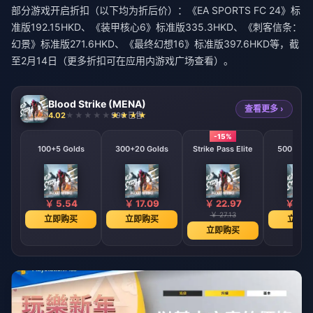
部分游戏开启折扣（以下均为折后价）：《EA SPORTS FC 24》标
准版192.15HKD、《装甲核心6》标准版335.3HKD、《刺客信条：
幻景》标准版271.6HKD、《最终幻想16》标准版397.6HKD等，截
至2月14日（更多折扣可在应用内游戏广场查看）。
Blood Strike (MENA)
查看更多 ›
4.02
990 已售
-15%
100+5 Golds
300+20 Golds
Strike Pass Elite
500+40 G
￥ 5.54
￥ 17.09
￥ 22.97
￥ 28.
￥ 27.13
立即购买
立即购买
立即购
立即购买