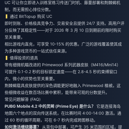
UC 可让你立即进入训练室练习传送门时机、藤蔓部署和荆棘蝎机
制，而无需担心排位分数。
通过 BitTopup 购买 UC
即时到账、价格极具竞争力、交易安全且提供 24/7 支持。高用户评
分反映了其稳定性——对于 2026 年 3 月 10 日到期前的限时购买
至关重要。
相比游戏内直充，可享受 10-15% 的优惠。广泛的游戏覆盖使其成
为多种游戏货币的一站式信任来源。
值得投资的道具
带有细微机瞄改进的 Primewood 系列武器皮肤（M416/Mini14）
可提升 0.1-0.2 秒的目标锁定速度——在 2.8-4.5 秒的束缚窗口
内，微小的优势也至关重要。
荆棘蝎载具皮肤提供的深色调能更好地融入 Primewood 植被。这
些细微收益在数百场比赛中累积，能带来可观的分数提升。
常见问题解答 (FAQ)
PUBG Mobile 4.2 中的灵眸 (Prime Eye) 是什么？
它是连接海岛
地图六个地点的双向传送系统，在比赛时间 4:00-14:00 激活。通
过 60 秒的循环周期，可在 6-7 秒内完成跨图移动。
如何激活缠绕藤蔓？
从背包中部署，可产生 35 米范围的区域，提