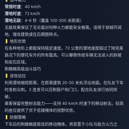
常规时速
：40 km/h
潜地时速
：72 km/h
潜地无敌
：4-6 秒（覆盖 100-200 米距离）
无敌效果保证了无论面对何种火力都能安全撤离。适用于穿越开阔
地、强攻建筑或在后期圈转点。
地形优势
在各种地形上都能保持稳定速度。72 公里的潜地速度超过了除完美
路况下的摩托车外的所有载具。可以攀爬传统车辆无法进入的斜坡
和岩石区域。
荆棘蝎高级战斗技巧
进攻站位
利用潜地缩短距离，在距离建筑 20-30 米处浮出地面。在队友下车
时发射尖刺。3 连发可以压制窗户和门口，配合队友进行协同突
破。
乘客保留完整射击能力——支持 40 km/h 时速下的移动射击。较高
的座位提供了优于低矮掩体的视野优势。
防御策略
下车后的荆棘蝎是极佳的移动掩体。将其置于小队与敌方火力之