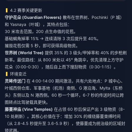
4.2 赛季关键更新
守护花朵 (Guardian Flowers)
散布在世界树、Pochinki（P 城）
和 Yasnaya（叶城），其特点包括：
30 米攻击范围，200 点生命值的花苞。
基础蝎角掉率 15% → 连续清除 3 次后提升至 40%。
摧毁花苞仅需 5 秒，即可获得高级物资。
世界树 (World Tree)
提供 35% 的 3 级头/甲掉率和 40% 的步枪刷
新率。最佳路线：从 800 米处以 45° 角跳伞，优先清理上方守护
花朵（0:00-0:30），随后自上而下搜刮物资（0:30-1:15）。
环境变迁
灵眸传送门
在 4:00-14:00 期间激活，共有六处地点：P 城中心、
叶城西侧仓库、军事基地（机场）南侧、G 港沿海、Mylta（东桥
头）东侧以及 N 港西侧。60 秒一个循环，6-7 秒的传送时间让跨
图转点比驾驶载具更快。
藤蔓神庙 (Vine Temples)
在占领 60 秒后保证产出 3 级物资（8-
10 处刷新）。其核心价值在于：增加 30% 的缠绕藤蔓束缚时间
（从 2.8-4.5 秒提升至 3.6-5.9 秒），使藤蔓成为统治级的区域封
锁武器。