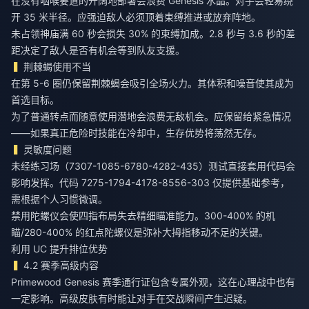
在没有咽喉要道的开阔地部署会浪费 Genesis 水晶。对手会轻易绕
开 35 米半径。应强迫敌人必须顶着束缚推进或放弃阵地。
未占领神庙满 60 秒会损失 30% 的束缚加成。2.8 秒与 3.6 秒的差
距决定了敌人是否有机会等到队友支援。
荆棘蝎使用不当
在第 5-6 圈仍保留荆棘蝎会吸引全场火力。其体积和噪音使其成为
首选目标。
为了普通转点而随意使用潜地会浪费无敌机会。应保留给紧急情况
——如果真正危险时技能在冷却中，生存优势将荡然无存。
灵敏度问题
未经练习场（7307-1085-6780-4282-435）测试直接套用代码会
影响发挥。代码 7275-1794-4178-8556-303 仅提供基础参考，
需根据个人习惯微调。
禁用陀螺仪会使四指布局失去精细瞄准能力。300-400% 的机
瞄/280-400% 的红点陀螺仪是弥补大拇指移动不足的关键。
利用 UC 提升排位优势
4.2 赛季高级内容
Primewood Genesis 赛季通行证包含专属外观，这在心理战中也有
一定影响。高级皮肤有时能让对手在交战瞬间产生迟疑。