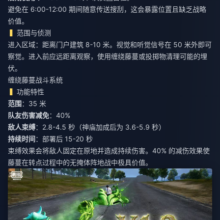
避免在 6:00-12:00 期间随意传送搜刮，这会暴露位置且缺乏战略
价值。
范围与侦测
进入区域：距离门户建筑 8-10 米。视觉和听觉信号在 50 米外即可
察觉。进入前应远距离观察，使用缠绕藤蔓或投掷物清理可能的埋
伏。
缠绕藤蔓战斗系统
功能特性
范围
：35 米
队友伤害减免
：40%
敌人束缚
：2.8-4.5 秒（神庙加成后为 3.6-5.9 秒）
持续时间
：部署后 15-20 秒
束缚效果会将敌人固定在原地并造成持续伤害。40% 的减伤效果使
藤蔓在转点过程中的无掩体阵地战中极具价值。