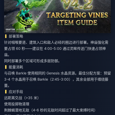
部署策略
针对咽喉要道、建筑入口和敌人必经的圈边进行部署。神庙强化需
要占领 60 秒——建议在 4:00-5:00 通过灵眸传送门快速占领神
庙。
同时部署多个区域可形成多层防御。
能量消耗
与召唤 Barkle 使用相同的 Genesis 水晶资源。最佳分配方案：预留
3-4 个水晶用于召唤 Barkle（2:45-3:00），其余全部用于缠绕藤
蔓。
应对手段
远距离交战（>35 米）
使用投掷物清理
荆棘蝎潜地无敌（4-6 秒的无敌时间超过了最大束缚时间）