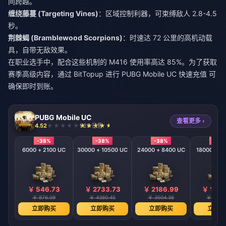
间跨越。
缠绕藤蔓 (Targeting Vines)
：区域控制利器，可束缚敌人 2.8-4.5
秒。
荆棘蝎 (Bramblewood Scorpions)
：时速达 72 公里的高机动载
具，自带无敌效果。
在职业选手中，配合这些机制的 M416 使用率高达 85%。为了获取
赛季高级内容，通过 BitTopup 进行
PUBG Mobile UC 快速充值
可
确保即时到账。
PUBG Mobile UC
查看更多 ›
4.52
929 已售
-38%
-38%
-38%
-38
6000 + 2100 UC
30000 + 10500 UC
24000 + 8400 UC
18000 + 6
￥ 546.73
￥ 2733.73
￥ 2186.99
￥ 1640
￥ 876.09
￥ 4380.45
￥ 3504.36
￥ 2628
立即购买
立即购买
立即购买
立即购