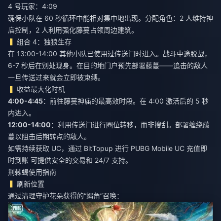
4 号玩家：4:09
确保小队在 60 秒循环中能相对集中地出现。分配角色：2 人维持神
庙控制，2 人利用强化藤蔓占领周边建筑。
组合 4：独狼生存
在 13:00-14:00 其他小队已使用过传送门时进入。战斗中途脱战，
6-7 秒后在别处现身。在目的地门户预先部署藤蔓——追击的敌人
一旦传送过来就会立即被束缚。
收益最大化时机
4:00-4:45
：前往藤蔓神庙的最高效时段。在 4:00 激活后的 5 秒
内进入。
12:00-14:00
：利用传送门进行圈位转移，而非搜刮。部署缠绕藤
蔓以阻击后期转点的敌人。
如需持续获取 UC，通过 BitTopup 进行
PUBG Mobile UC 充值即
时到账
可提供安全的交易和 24/7 支持。
荆棘蝎使用指南
刷新位置
通过清理守护花朵获得的“蝎角”召唤：