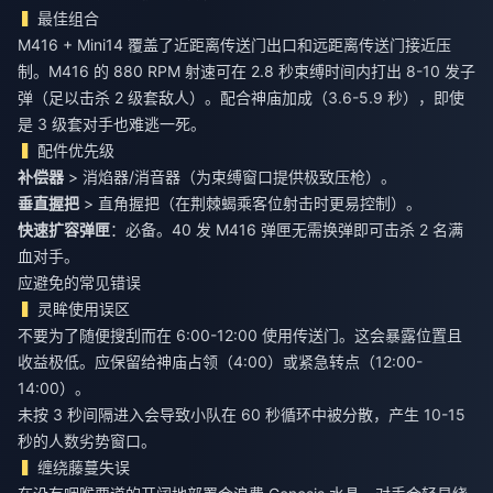
最佳组合
M416 + Mini14 覆盖了近距离传送门出口和远距离传送门接近压
制。M416 的 880 RPM 射速可在 2.8 秒束缚时间内打出 8-10 发子
弹（足以击杀 2 级套敌人）。配合神庙加成（3.6-5.9 秒），即使
是 3 级套对手也难逃一死。
配件优先级
补偿器
> 消焰器/消音器（为束缚窗口提供极致压枪）。
垂直握把
> 直角握把（在荆棘蝎乘客位射击时更易控制）。
快速扩容弹匣
：必备。40 发 M416 弹匣无需换弹即可击杀 2 名满
血对手。
应避免的常见错误
灵眸使用误区
不要为了随便搜刮而在 6:00-12:00 使用传送门。这会暴露位置且
收益极低。应保留给神庙占领（4:00）或紧急转点（12:00-
14:00）。
未按 3 秒间隔进入会导致小队在 60 秒循环中被分散，产生 10-15
秒的人数劣势窗口。
缠绕藤蔓失误