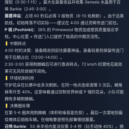
搜刮（0:30-1:15）。最大化装备收益并收集 Genesis 水晶用于召
唤 Barkle（2:45-3:00）。
藤蔓神庙
：占领 60 秒后必得 3 级物资（8-10 处刷新）。由于远离
航线，初始降落不切实际——建议在 4:00 通过灵眸传送门前往。
P 城 (Pochinki)
：28% 的 Primewood 物资加成使其质量接近学
校。中心位置 + 传送门入口提供了极高的中期灵活性。
中期转点
4:00 时的决策：装备精良则前往藤蔓神庙，装备较差则保留传送门
用于后期占位（12:00-14:00）。
2:30-3:00 获得荆棘蝎后可进行激进转点。72 km/h 的潜地无敌效
果可无风险穿越开阔地。
环境机制利用
守护花朵在比赛中会多次刷新。在同一地点连续清理 3 次后，蝎角
掉率升至 40%，这意味着通过控制世界树或 P 城的花朵，小队可能
拥有多辆荆棘蝎。
决赛圈处理
在第 5-6 圈弃用荆棘蝎（体积和噪音是负担）。最后一次潜地到最
佳掩体后销毁车辆。在咽喉要道预先部署缠绕藤蔓。
召唤 Barkle
：50 米半径内复活仅需 3-4 秒（比手动快 40%）。拥