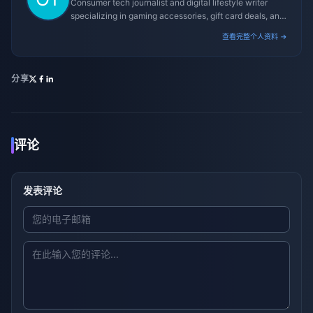
Consumer tech journalist and digital lifestyle writer
specializing in gaming accessories, gift card deals, and
platform reviews.
查看完整个人资料 →
分享
评论
发表评论