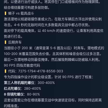
间，以便进行治疗或扶人。将其停在门口或楼梯间作为物理屏障。
结合缠绕藤蔓可构建多层防御。
蝎子 vs 载具战斗
激活潜地以规避碰撞伤害或火力，在敌方车辆后方浮出并使用尖刺
攻击。4-6 秒的无敌时间在大多数载具交战中都占尽优势。
面对停下的载具掩体，以 40 km/h 的速度绕行，让乘客利用高度优
势进行打击。
后期弃车
当圈径小于 200 米（通常是第 5-6 圈及以后）时弃车。潜地模式的
100-200 米覆盖范围失去价值，且其体积和噪音会吸引过多注意。
最后一次潜地移动到最佳掩体，然后摧毁荆棘蝎以防被敌人利用。
90 FPS 四指灵敏度代码
代码：7275-1794-4178-8556-303
专为四指操作设计的职业级设置，针对 90 FPS 进行了校准：
第三人称机瞄陀螺仪
：300-400%
红点陀螺仪
：280-400%
8 倍镜陀螺仪
：80-90%
这套设置能让你在缠绕藤蔓交战中快速锁定目标，同时保持远距离
的精准度。