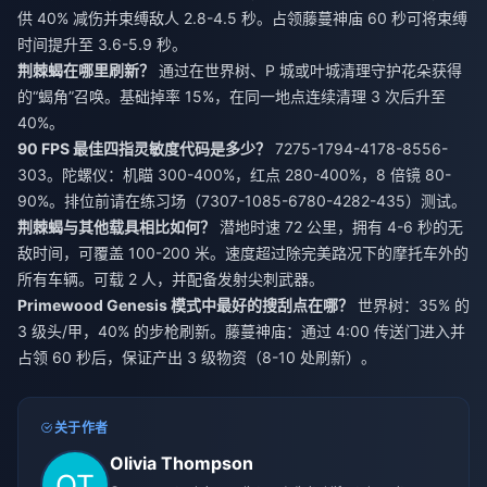
供 40% 减伤并束缚敌人 2.8-4.5 秒。占领藤蔓神庙 60 秒可将束缚
时间提升至 3.6-5.9 秒。
荆棘蝎在哪里刷新？
通过在世界树、P 城或叶城清理守护花朵获得
的“蝎角”召唤。基础掉率 15%，在同一地点连续清理 3 次后升至
40%。
90 FPS 最佳四指灵敏度代码是多少？
7275-1794-4178-8556-
303。陀螺仪：机瞄 300-400%，红点 280-400%，8 倍镜 80-
90%。排位前请在练习场（7307-1085-6780-4282-435）测试。
荆棘蝎与其他载具相比如何？
潜地时速 72 公里，拥有 4-6 秒的无
敌时间，可覆盖 100-200 米。速度超过除完美路况下的摩托车外的
所有车辆。可载 2 人，并配备发射尖刺武器。
Primewood Genesis 模式中最好的搜刮点在哪？
世界树：35% 的
3 级头/甲，40% 的步枪刷新。藤蔓神庙：通过 4:00 传送门进入并
占领 60 秒后，保证产出 3 级物资（8-10 处刷新）。
关于作者
Olivia Thompson