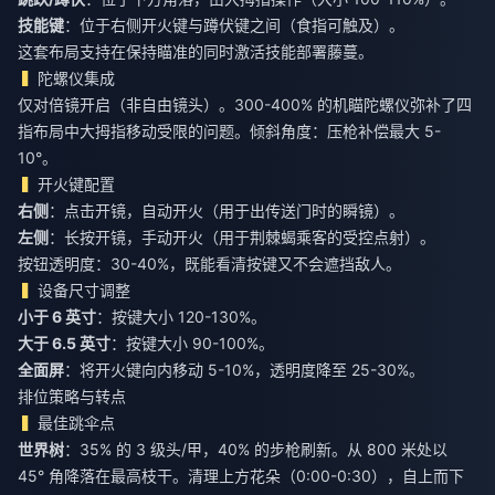
技能键
：位于右侧开火键与蹲伏键之间（食指可触及）。
这套布局支持在保持瞄准的同时激活技能部署藤蔓。
陀螺仪集成
仅对倍镜开启（非自由镜头）。300-400% 的机瞄陀螺仪弥补了四
指布局中大拇指移动受限的问题。倾斜角度：压枪补偿最大 5-
10°。
开火键配置
右侧
：点击开镜，自动开火（用于出传送门时的瞬镜）。
左侧
：长按开镜，手动开火（用于荆棘蝎乘客的受控点射）。
按钮透明度：30-40%，既能看清按键又不会遮挡敌人。
设备尺寸调整
小于 6 英寸
：按键大小 120-130%。
大于 6.5 英寸
：按键大小 90-100%。
全面屏
：将开火键向内移动 5-10%，透明度降至 25-30%。
排位策略与转点
最佳跳伞点
世界树
：35% 的 3 级头/甲，40% 的步枪刷新。从 800 米处以
45° 角降落在最高枝干。清理上方花朵（0:00-0:30），自上而下