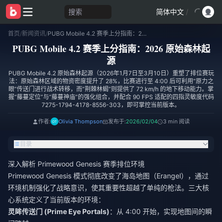
搜索
简体中文
/
首页
/
新闻资讯
/
PUBG Mobile 4.2 赛季上分指南：2026 原始森林起源
PUBG Mobile 4.2 赛季上分指南：2026 原始森林起
源
PUBG Mobile 4.2 原始森林起源（2026年1月7日至3月10日）重塑了排位赛玩
法：原始森林区域的物资密度提升了 28%，比赛进行至 4:00 后可利用“原力之
眼”传送门进行战术转移，而“荆棘林蝎”则提供了 72 km/h 的地下移动能力。掌
握“藤蔓定位”与“藤蔓神庙”的强化组合，并配合 90 FPS 适配的四指灵敏度代码
7275-1794-4178-8556-303，即可掌控当前版本。
作者:
Olivia Thompson
发布于:
2026/02/04
3 min 阅读
目录
深入解析 Primewood Genesis 赛季排位环境
Primewood Genesis 模式彻底改变了海岛地图（Erangel），通过
环境机制强化了战略意识，使其重要性超越了单纯的枪法。三大核
心系统定义了当前版本的环境：
灵眸传送门 (Prime Eye Portals)
：从 4:00 开始，实现地图间的瞬