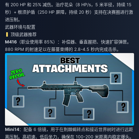
有 200 HP 和 25% 减伤。治疗花朵（8 HP/s，5 米半径，持续 15
秒）+ 根须护盾（250 HP 屏障，持续 20 秒）支持在决赛圈进行激
进压制。
武器环境与配置
顶级武器推荐
M416
（职业使用率 85%）：补偿器、垂直握把、快速扩容弹匣。
880 RPM 的射速足以在藤蔓束缚的 2.8-4.5 秒内完成击杀。
Mini14
：配备 6 倍镜，用于在荆棘蝎转点和接近世界树时进行远距
离压制。高初速、低后坐力，确保在 100-200 米距离内稳定爆头。