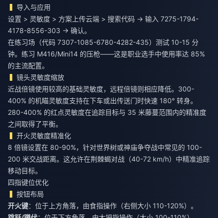
导入与应用
设置 > 灵敏度 > 方案上传云端 > 搜索代码 → 输入 7275-1794-
4178-8556-303 → 确认。
在练习场（代码 7307-1085-6780-4282-435）测试 10-15 分
钟。练习 M416/Mini14 的压枪——这是职业选手中使用率达 85%
的主流配置。
镜头灵敏度缩放
近战倍镜使用较高的基础灵敏度，远程倍镜则相应降低。300-
400% 的机瞄灵敏度支持在下车或出传送门时快速 180° 转身。
280-400% 的红点灵敏度在追踪目标与 35 米藤蔓范围内的精准度
之间取得了平衡。
开火灵敏度精准化
8 倍镜设置在 80-90%，针对世界树或神庙争夺战中常见的 100-
200 米交战距离。这允许在荆棘蝎对战（40-72 km/h）中精准追踪
移动目标。
四指键位优化
按钮布局
开火键
：位于上方角落，由食指操作（右侧大小 110-120%）。
跳跃/蹲伏
：位于下方角落，由大拇指操作（大小 100-110%）。