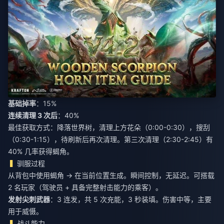
基础掉率
：15%
连续清理 3 次后
：40%
最佳获取方式：降落世界树，清理上方花朵（0:00-0:30），搜刮
（0:30-1:15），待刷新后再次清理。第三次清理（2:30-2:45）有
40% 几率获得蝎角。
驯服过程
从背包中使用蝎角 → 在当前位置生成。瞬间控制，无延迟。可搭载
2 名玩家（驾驶员 + 具备完整射击能力的乘客）。
发射尖刺武器
：3 连发，共 5 次充能，3 秒装填。伤害中等，主要
用于威慑。
战斗能力