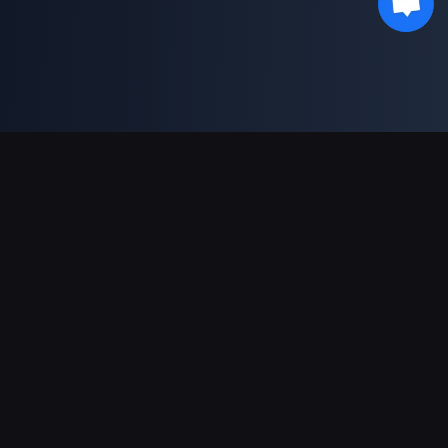
支持的支付方式
合作伙伴
Genshin Impact Wiki
Honkai: Star Rail WIKI
Zenless Zone Zero WIKI
PUBG Mobile WIKI
BitTopup News