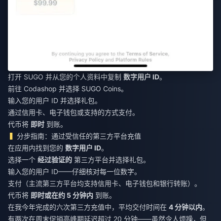
打开 SUGO 并从您的个人资料中复制
数字用户 ID
。
前往 Codashop 并选择 SUGO Coins。
输入您的用户 ID 并选择礼包。
通过信用卡、电子钱包或支持的方式支付。
代币将
即时
到账。
分步指南：通过受信任的第三方平台充值
在应用内找到您的
数字用户 ID
。
选择一个
经过验证的
第三方平台并选择礼包。
输入您的用户 ID——仔细核对每一位数字。
支付（主流第三方平台均支持信用卡、电子钱包和银行转账）。
代币将
即时或在约 5 分钟内
到账。
在我今年完成的六次第三方充值中，平均交付时间在
4 分钟以内
。
有两次在周末促销高峰期延迟超过 20 分钟——虽然令人烦躁，但