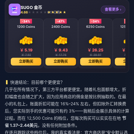
SUGO 金币
查看更多 ›
4.66
617 已售
-34%
-47%
-34%
-40
1200 Coins
2400 Coins
6250 Coins
12500 C
￥ 5.19
￥ 9.43
￥ 26.25
￥ 48.
￥ 7.92
￥ 17.76
￥ 39.97
￥ 80.
立即购买
立即购买
立即购买
立即购
快速结论：目前哪个更便宜？
几乎在所有情况下，第三方平台都更便宜。随着礼包面额增大，折
扣幅度也会随之扩大，因为应用商店的佣金是按比例抽取的。在最
小的礼包上，账面折扣可能在 16%–24% 左右，但扣除外汇转换费
后，您实际到手的优惠可能只有约 3%——我稍后会展示具体的计算
过程。而在 12,500 Coins 的档位，您每次购买可以实实在在地
节
省 1.37–2.44美元
，没有任何附加条件。
在逐月跟踪这些档位后，我的真实看法是：官方商店是“安全默认选