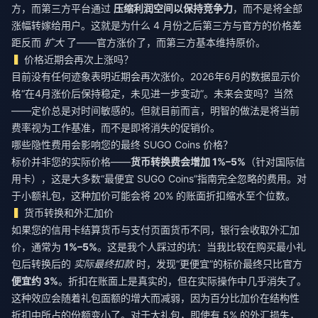
方，而第三方平台通过
压缩利润空间以保持竞争力
，而不是将全部
涨幅转嫁给用户。这就是为什么 4 月份之后第三方与官方的价格差
距反而
扩大
了——官方涨价了，而第三方基本维持原价。
价格近期会再次上涨吗？
目前没有任何迹象表明近期会再次涨价。2026年6月的数据显示价
格“在4月涨价后保持稳定，未见进一步变动”。未来会变吗？当然
——定价总是对时间敏感的。但就目前而言，明智的做法是将当前
费率视为工作基准，而不是即将消失的促销价。
哪些隐性费用会影响您的最终 SUGO Coins 价格？
标价并非您的实际价格——
货币转换费会增加 1%–5%
（针对国际信
用卡），这是大多数“最便宜 SUGO Coins”指南完全忽略的费用。对
于小额礼包，这种加价可能会将 20% 的账面折扣缩水至个位数。
货币转换和外汇加价
如果您的信用卡结算货币与支付页面货币不同，银行会收取外汇加
价，通常为
1%–5%
。这是我个人踩过的坑：当我比较在购买最小礼
包后转换后的
实际最终扣款
时，发现“更便宜”的标价最终只比官方
便宜约 3%
。折扣在账面上是真实的，但在实际操作中几乎消失了。
这种效应会随着礼包面额的增大而减弱，因为百分比加价在结构性
折扣中所占的份额变小了。对于大礼包，即使有 5% 的外汇损失，