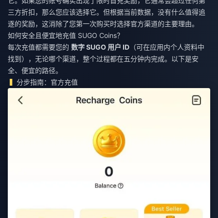
它。如果您的账号确实出现了限时首充奖励，它通常会超过任何第
三方折扣，那么您应该选择它。但根据当前数据，没有什么值得追
逐的奖励，这消除了您第一次购买时选择官方渠道的主要理由。
如何安全且便宜地充值 SUGO Coins？
每次充值都需要您的
数字 SUGO 用户 ID
（可在应用内个人资料中
找到），无论哪个渠道，整个过程都在五分钟内完成。以下是安
全、便宜的路径。
分步指南：官方充值