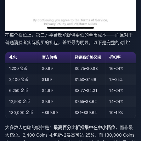
在每个档位上，第三方平台都能提供更低的单币成本——而且对于
普通消费者实际购买的礼包，差距最为明显。以下是完整的对比：
礼包
官方价格
经销商价格区间
折扣率
1,200 金币
$0.99
$0.75–$0.83
16–24%
2,400 金币
$1.99
$1.50–$1.66
17–25%
6,250 金币
$4.99
$3.77–$4.31
14–24%
12,500 金币
$9.99
$7.55–$8.62
14–24%
130,000 金币
~$99.99
$81–$89.64
10–19%
大多数人忽略的规律是：
最高百分比折扣集中在中小档位
，而非最
大档位。2,400 Coins 礼包折扣最高可达 25%，而 130,000 Coins