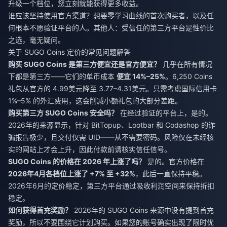
升级一个档位，您立刻就能获得更多收益。
谁应该坚持使用官方渠道？想要零学习曲线的首次购买者，以及任
何根本不愿验证平台的人。其他人：受信任的第三方平台是性价比
之选，毫无疑问。
关于 SUGO Coins 定价的常见问题解答
购买 SUGO Coins 是第三方便宜还是官方便宜？
几乎在所有情况
下都是第三方——它们的单币成本
便宜 14%–25%
。6,250 Coins
礼包从官方的 4.99美元降至 3.77–4.31美元。只需考虑国际信用卡
1%–5% 的外汇费用，这会削减小额礼包的大部分差距。
购买第三方 SUGO Coins 安全吗？
在经过验证的平台上，是的。
2026年的来源显示，针对 BitTopup、Lootbar 和 Codashop 的诈
骗报告极少，且交付仅需 UID——从不需要密码。风险仅在未经核
实的网站上才会上升，因此付款前请核实信任信号。
SUGO Coins 的价格在 2026 年上涨了吗？
是的。官方价格在
2026年4月各档位上涨了 +7% 至 +32%
，此后一直保持平稳。
2026年6月的定价稳定，第三方平台通过吸收利润空间来保持折扣
稳定。
如何获得首充奖励？
2026年的 SUGO Coins 来源中没有提到首充
奖励，所以不要围绕它计划购买。如果您的账号确实出现了限时优