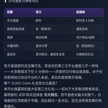
交付速度与保修对比
因素
官方
经销商
交付速度
即时
即时至 5 分钟
首购奖励资格
有（新账号）
通常没有
保修
商店政策
交付保证/退款
诈骗风险
基本为零
低（若经核实）
最适合
首次购买，最高安全性
长期高性价比
官方渠道即时且无懈可击。受信任的第三方平台速度几乎一样快
——大多数情况下在 5 分钟内——并提供交付保证或退款。对于任
何使用经过验证平台的人来说，真实的差距微乎其微。
哪个 SUGO Coins 礼包性价比最高？
单币价值最高的是大型第三方礼包——但对于大多数消费者来说，
最明智的
实际
购买选择是
次大档位
，而不是绝对最大的那个。价
值曲线在顶部趋于平缓，因此超过一定点后，您无法获得显著的效
率提升。