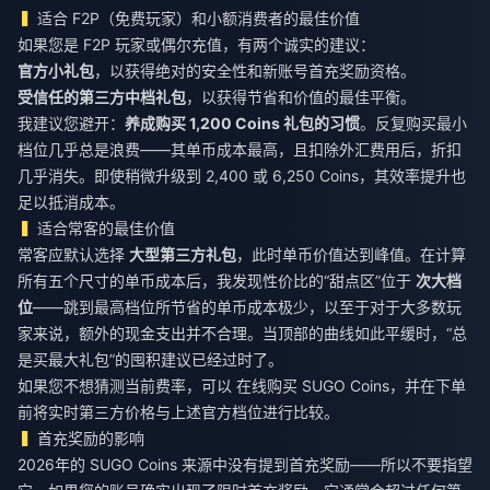
适合 F2P（免费玩家）和小额消费者的最佳价值
如果您是 F2P 玩家或偶尔充值，有两个诚实的建议：
官方小礼包
，以获得绝对的安全性和新账号首充奖励资格。
受信任的第三方中档礼包
，以获得节省和价值的最佳平衡。
我建议您避开：
养成购买 1,200 Coins 礼包的习惯
。反复购买最小
档位几乎总是浪费——其单币成本最高，且扣除外汇费用后，折扣
几乎消失。即使稍微升级到 2,400 或 6,250 Coins，其效率提升也
足以抵消成本。
适合常客的最佳价值
常客应默认选择
大型第三方礼包
，此时单币价值达到峰值。在计算
所有五个尺寸的单币成本后，我发现性价比的“甜点区”位于
次大档
位
——跳到最高档位所节省的单币成本极少，以至于对于大多数玩
家来说，额外的现金支出并不合理。当顶部的曲线如此平缓时，“总
是买最大礼包”的囤积建议已经过时了。
如果您不想猜测当前费率，可以
在线购买 SUGO Coins
，并在下单
前将实时第三方价格与上述官方档位进行比较。
首充奖励的影响
2026年的 SUGO Coins 来源中没有提到首充奖励——所以不要指望