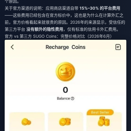
个原因。
关于官方渠道的说明：应用商店渠道自带
15%–30% 的平台费用
——这些费用已经包含在官方标价中，这也是为什么在计算外汇之
前，官方价格看起来就很贵的原因。2026年的来源显示，受信任的
第三方平台
没有额外的隐性费用
，仅有标准的信用卡外汇费用。
官方 vs 第三方 SUGO Coins：完整价格对比（2026年6月）