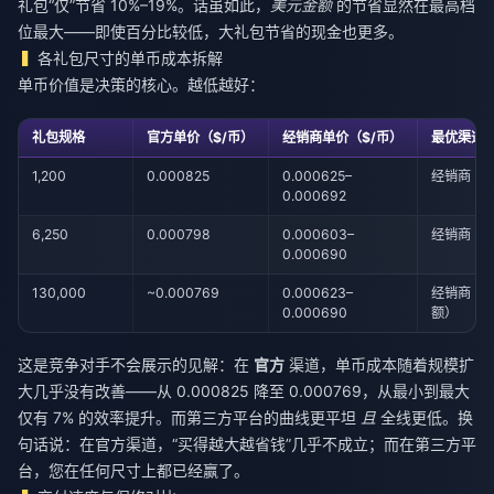
礼包“仅”节省 10%–19%。话虽如此，
美元金额
的节省显然在最高档
位最大——即使百分比较低，大礼包节省的现金也更多。
各礼包尺寸的单币成本拆解
单币价值是决策的核心。越低越好：
礼包规格
官方单价（$/币）
经销商单价（$/币）
最优渠道
1,200
0.000825
0.000625–
经销商
0.000692
6,250
0.000798
0.000603–
经销商
0.000690
130,000
~0.000769
0.000623–
经销商（
0.000690
额）
这是竞争对手不会展示的见解：在
官方
渠道，单币成本随着规模扩
大几乎没有改善——从 0.000825 降至 0.000769，从最小到最大
仅有 7% 的效率提升。而第三方平台的曲线更平坦
且
全线更低。换
句话说：在官方渠道，“买得越大越省钱”几乎不成立；而在第三方平
台，您在任何尺寸上都已经赢了。