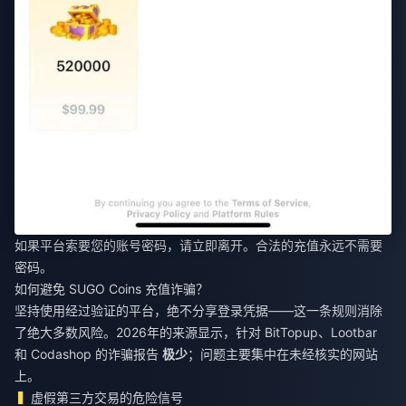
如果平台索要您的账号密码，请立即离开。合法的充值永远不需要
密码。
如何避免 SUGO Coins 充值诈骗？
坚持使用经过验证的平台，绝不分享登录凭据——这一条规则消除
了绝大多数风险。2026年的来源显示，针对 BitTopup、Lootbar
和 Codashop 的诈骗报告
极少
；问题主要集中在未经核实的网站
上。
虚假第三方交易的危险信号