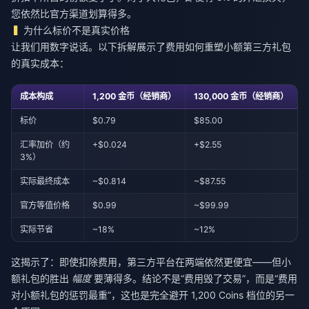
您依然比官方渠道划算得多。
为什么标价不是真实价格
让我们用数字说话。以下拆解展示了费用如何重塑小额第三方礼包
的真实成本：
成本构成
1,200 金币（经销商）
130,000 金币（经销商）
标价
$0.79
$85.00
汇率加价（约
+$0.024
+$2.55
3%）
实际最终成本
~$0.814
~$87.55
官方等值价格
$0.99
~$99.99
实际节省
~18%
~12%
这揭示了：即使扣除费用，第三方平台在两端依然更便宜——但小
额礼包的胜出
幅度
要薄得多。结论不是“费用毁了交易”，而是“费用
对小额礼包的惩罚最重”，这也是完全避开 1,200 Coins 档位的另一