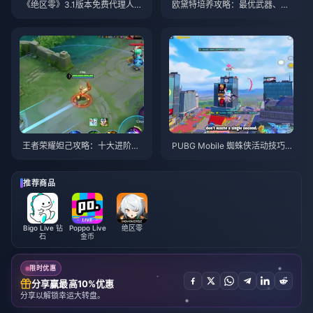
《绝区零》3.1版本免费代理人自
欧黛特培养攻略：最优武器、圣
选指南 | 2026年8月
遗物与队伍搭配 | 2026年8月
王者荣耀妲己攻略：十大进阶技
PUBG Mobile 蜘蛛侠活动技巧与
巧 | 2026年8月
攻略 | 2026年8月
推荐商品
Bigo Live 钻
Poppo Live
绝区零
石
金币
限时优惠
分享赢最高10%优惠
分享以解锁幸运大转盘。