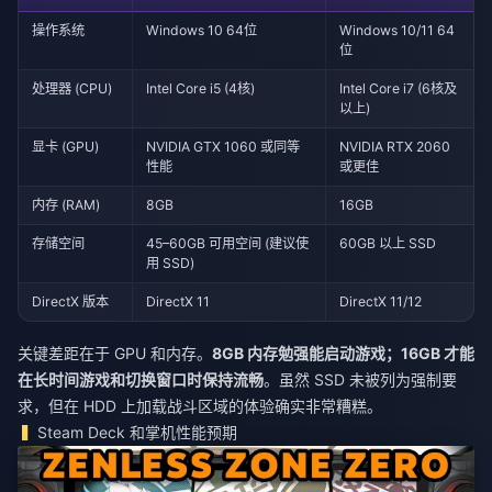
操作系统
Windows 10 64位
Windows 10/11 64
位
处理器 (CPU)
Intel Core i5 (4核)
Intel Core i7 (6核及
以上)
显卡 (GPU)
NVIDIA GTX 1060 或同等
NVIDIA RTX 2060
性能
或更佳
内存 (RAM)
8GB
16GB
存储空间
45–60GB 可用空间 (建议使
60GB 以上 SSD
用 SSD)
DirectX 版本
DirectX 11
DirectX 11/12
关键差距在于 GPU 和内存。
8GB 内存勉强能启动游戏；16GB 才能
在长时间游戏和切换窗口时保持流畅
。虽然 SSD 未被列为强制要
求，但在 HDD 上加载战斗区域的体验确实非常糟糕。
Steam Deck 和掌机性能预期