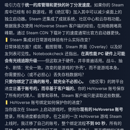
吸引力在于
统一的库管理和更快的补丁分发速度
。如果你的 Steam
库中已经有 80 款游戏，将《绝区零》加入其中可以减少桌面上的
独立启动器。Steam 还集成了成就系统、社区中心和云存档功能。
根据我多次使用 HoYoverse Steam 客户端的经验，在网络拥堵高
峰期，通过 Steam CDN 下载补丁的速度通常比官方启动器更快。
Steam 集成对日常游戏体验有什么实际改变？
日常体验方面？成就、截图管理、Steam 界面（Overlay）以及好
友列表可见性。Notebookcheck 还指出，
在高性能 PC 硬件上可能
会有光线追踪升级
——但这取决于硬件，并非普遍适用。战斗、抽
卡、剧情：完全一致。改变的是游戏的“外壳”，而不是游戏本身。
你需要担心（或不必担心）丢失存档数据吗？
只要你绑定了正确的账号，就完全不必担心。
《绝区零》的跨平台
进度是
基于账号的，而非基于客户端的
。你的 HoYoverse 账号保存
了所有的代理人、音擎和菲林。Steam 客户端只是读取这些数据。
HoYoverse 账号绑定如何保护你的进度？
当你首次在 Steam 上启动游戏时，使用你
现有的 HoYoverse 账号
登录，所有进度都会同步。在之前的一次 HoYoverse 游戏 Steam
上线时，我迁移了自己的账号，整个绑定流程
不到 90 秒
，所有的