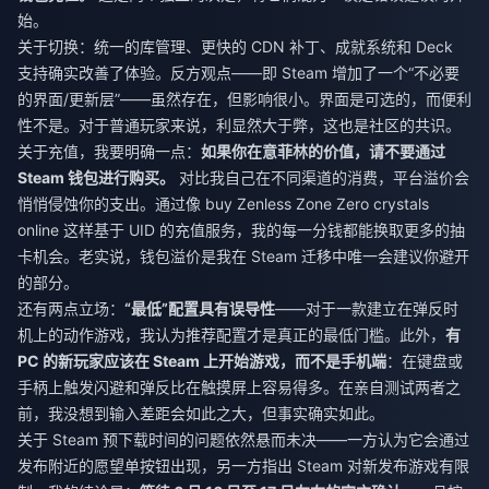
始。
关于切换：统一的库管理、更快的 CDN 补丁、成就系统和 Deck
支持确实改善了体验。反方观点——即 Steam 增加了一个“不必要
的界面/更新层”——虽然存在，但影响很小。界面是可选的，而便利
性不是。对于普通玩家来说，利显然大于弊，这也是社区的共识。
关于充值，我要明确一点：
如果你在意菲林的价值，请不要通过
Steam 钱包进行购买。
对比我自己在不同渠道的消费，平台溢价会
悄悄侵蚀你的支出。通过像
buy Zenless Zone Zero crystals
online
这样基于 UID 的充值服务，我的每一分钱都能换取更多的抽
卡机会。老实说，钱包溢价是我在 Steam 迁移中唯一会建议你避开
的部分。
还有两点立场：
“最低”配置具有误导性
——对于一款建立在弹反时
机上的动作游戏，我认为推荐配置才是真正的最低门槛。此外，
有
PC 的新玩家应该在 Steam 上开始游戏，而不是手机端
：在键盘或
手柄上触发闪避和弹反比在触摸屏上容易得多。在亲自测试两者之
前，我没想到输入差距会如此之大，但事实确实如此。
关于 Steam 预下载时间的问题依然悬而未决——一方认为它会通过
发布附近的愿望单按钮出现，另一方指出 Steam 对新发布游戏有限