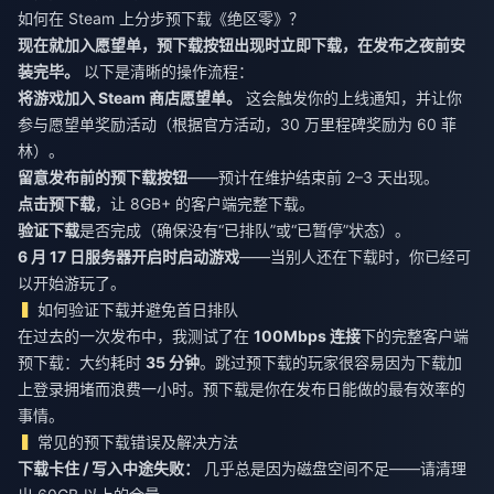
如何在 Steam 上分步预下载《绝区零》？
现在就加入愿望单，预下载按钮出现时立即下载，在发布之夜前安
装完毕。
以下是清晰的操作流程：
将游戏加入 Steam 商店愿望单。
这会触发你的上线通知，并让你
参与愿望单奖励活动（根据官方活动，30 万里程碑奖励为 60 菲
林）。
留意发布前的预下载按钮
——预计在维护结束前 2–3 天出现。
点击预下载
，让 8GB+ 的客户端完整下载。
验证下载
是否完成（确保没有“已排队”或“已暂停”状态）。
6 月 17 日服务器开启时启动游戏
——当别人还在下载时，你已经可
以开始游玩了。
如何验证下载并避免首日排队
在过去的一次发布中，我测试了在
100Mbps 连接
下的完整客户端
预下载：大约耗时
35 分钟
。跳过预下载的玩家很容易因为下载加
上登录拥堵而浪费一小时。预下载是你在发布日能做的最有效率的
事情。
常见的预下载错误及解决方法
下载卡住 / 写入中途失败：
几乎总是因为磁盘空间不足——请清理