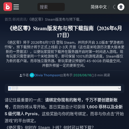
搜索
简体中文
/
首页
/
新闻资讯
/
《绝区零》Steam版发布与预下载指南（2026年6月17日）
《绝区零》Steam版发布与预下载指南（2026年6月
17日）
《绝区零》将于 2026年6月17日 登陆 Steam，并同步开启 3.0版本“梦游者的
忏悔”。预下载预计将于正式上线前 2-3天 开放（这也是米哈游历次重大版本更
新的一贯做法），以便玩家提前下载并在服务器开启时第一时间进入游戏。现
有玩家只需登录同一个米哈游账号，即可保留 100%的游戏进度。Steam版仅
为新的客户端，而非独立服务器。新玩家建议预留约 45-60GB 的磁盘空间，
并额外预留一定的更新空间。
作者:
Olivia Thompson
发布于:
2026/06/16
3 min 阅读
目录
请记住最重要的一点：
请绑定你现有的账号，千万不要创建新账
号
，否则你将从零开始。首日奖励总计可获得
1,600 菲林以及全新
S 级代理人 Pyrois
，这些奖励与你的账号绑定，而非与你点击“开始
游戏”的平台绑定。
《绝区零》何时在 Steam 上线？何时可以预下载？