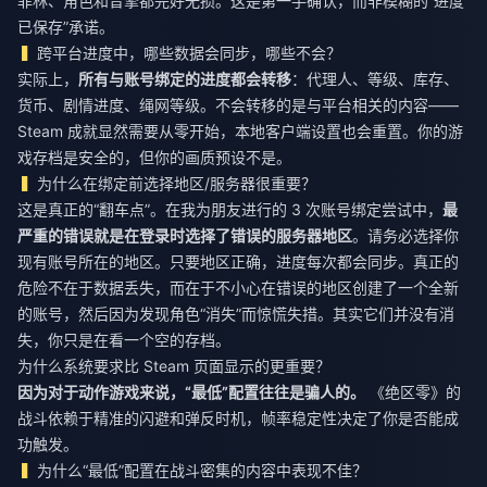
菲林、角色和音擎都完好无损。这是第一手确认，而非模糊的“进度
已保存”承诺。
跨平台进度中，哪些数据会同步，哪些不会？
实际上，
所有与账号绑定的进度都会转移
：代理人、等级、库存、
货币、剧情进度、绳网等级。不会转移的是与平台相关的内容——
Steam 成就显然需要从零开始，本地客户端设置也会重置。你的游
戏存档是安全的，但你的画质预设不是。
为什么在绑定前选择地区/服务器很重要？
这是真正的“翻车点”。在我为朋友进行的 3 次账号绑定尝试中，
最
严重的错误就是在登录时选择了错误的服务器地区
。请务必选择你
现有账号所在的地区。只要地区正确，进度每次都会同步。真正的
危险不在于数据丢失，而在于不小心在错误的地区创建了一个全新
的账号，然后因为发现角色“消失”而惊慌失措。其实它们并没有消
失，你只是在看一个空的存档。
为什么系统要求比 Steam 页面显示的更重要？
因为对于动作游戏来说，“最低”配置往往是骗人的。
《绝区零》的
战斗依赖于精准的闪避和弹反时机，帧率稳定性决定了你是否能成
功触发。
为什么“最低”配置在战斗密集的内容中表现不佳？