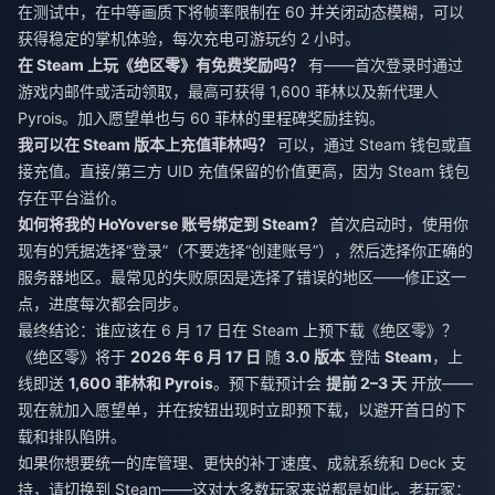
在测试中，在中等画质下将帧率限制在 60 并关闭动态模糊，可以
获得稳定的掌机体验，每次充电可游玩约 2 小时。
在 Steam 上玩《绝区零》有免费奖励吗？
有——首次登录时通过
游戏内邮件或活动领取，最高可获得 1,600 菲林以及新代理人
Pyrois。加入愿望单也与 60 菲林的里程碑奖励挂钩。
我可以在 Steam 版本上充值菲林吗？
可以，通过 Steam 钱包或直
接充值。直接/第三方 UID 充值保留的价值更高，因为 Steam 钱包
存在平台溢价。
如何将我的 HoYoverse 账号绑定到 Steam？
首次启动时，使用你
现有的凭据选择“登录”（不要选择“创建账号”），然后选择你正确的
服务器地区。最常见的失败原因是选择了错误的地区——修正这一
点，进度每次都会同步。
最终结论：谁应该在 6 月 17 日在 Steam 上预下载《绝区零》？
《绝区零》将于
2026 年 6 月 17 日
随
3.0 版本
登陆
Steam
，上
线即送
1,600 菲林和 Pyrois
。预下载预计会
提前 2–3 天
开放——
现在就加入愿望单，并在按钮出现时立即预下载，以避开首日的下
载和排队陷阱。
如果你想要统一的库管理、更快的补丁速度、成就系统和 Deck 支
持，请切换到 Steam——这对大多数玩家来说都是如此。老玩家：