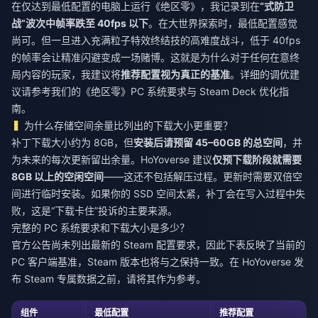
在仅达到最低配置的电脑上运行《绝区零》，我记录到在
“式防卫
战”波次中帧率跌至 40fps 以下
。在大世界探索时，最低配置感觉
尚可。但一旦进入充满粒子特效终结技的高难度战斗，低于 40fps
的帧率会让精准闪避变成一场赌博。这就是为什么对于任何在意终
局内容的玩家，我建议将
推荐配置视为真正的基准
。详细的调优建
议请参考我们的《绝区零》PC 系统要求与 Steam Deck 优化指
南。
为什么存储空间余量比列出的下载大小更重要？
补丁下载大小约为 8GB，但
安装后请预留 45–60GB 的总空间
，并
为未来的每次更新留出余量。HoYoverse 建议
仅预下载阶段就需要
8GB 以上的空闲空间
——这还不包括解压过程。更新时需要双倍空
间进行临时安装。如果你的 SSD 空间太紧，补丁会在写入过程中失
败，这是“下载卡住”投诉的主要来源。
完整的 PC 系统要求和下载大小是多少？
官方公告尚未列出最新的 Steam 配置要求，因此下表反映了当前的
PC 客户端基准，Steam 版本也将与之保持一致。在 HoYoverse 发
布 Steam 专属数据之前，请将其作为参考。
组件
最低配置
推荐配置