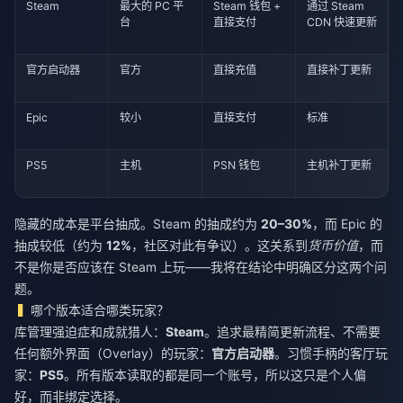
Steam
最大的 PC 平
Steam 钱包 +
通过 Steam
台
直接支付
CDN 快速更新
官方启动器
官方
直接充值
直接补丁更新
Epic
较小
直接支付
标准
PS5
主机
PSN 钱包
主机补丁更新
隐藏的成本是平台抽成。Steam 的抽成约为
20–30%
，而 Epic 的
抽成较低（约为
12%
，社区对此有争议）。这关系到
货币价值
，而
不是你是否应该在 Steam 上玩——我将在结论中明确区分这两个问
题。
哪个版本适合哪类玩家？
库管理强迫症和成就猎人：
Steam
。追求最精简更新流程、不需要
任何额外界面（Overlay）的玩家：
官方启动器
。习惯手柄的客厅玩
家：
PS5
。所有版本读取的都是同一个账号，所以这只是个人偏
好，而非绑定选择。