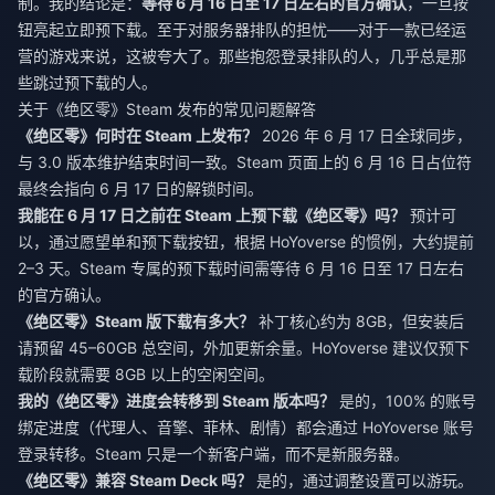
制。我的结论是：
等待 6 月 16 日至 17 日左右的官方确认
，一旦按
钮亮起立即预下载。至于对服务器排队的担忧——对于一款已经运
营的游戏来说，这被夸大了。那些抱怨登录排队的人，几乎总是那
些跳过预下载的人。
关于《绝区零》Steam 发布的常见问题解答
《绝区零》何时在 Steam 上发布？
2026 年 6 月 17 日全球同步，
与 3.0 版本维护结束时间一致。Steam 页面上的 6 月 16 日占位符
最终会指向 6 月 17 日的解锁时间。
我能在 6 月 17 日之前在 Steam 上预下载《绝区零》吗？
预计可
以，通过愿望单和预下载按钮，根据 HoYoverse 的惯例，大约提前
2–3 天。Steam 专属的预下载时间需等待 6 月 16 日至 17 日左右
的官方确认。
《绝区零》Steam 版下载有多大？
补丁核心约为 8GB，但安装后
请预留 45–60GB 总空间，外加更新余量。HoYoverse 建议仅预下
载阶段就需要 8GB 以上的空闲空间。
我的《绝区零》进度会转移到 Steam 版本吗？
是的，100% 的账号
绑定进度（代理人、音擎、菲林、剧情）都会通过 HoYoverse 账号
登录转移。Steam 只是一个新客户端，而不是新服务器。
《绝区零》兼容 Steam Deck 吗？
是的，通过调整设置可以游玩。