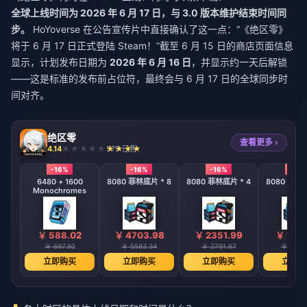
全球上线时间为 2026 年 6 月 17 日，与 3.0 版本维护结束时间同
步。
HoYoverse 在公告宣传片中直接确认了这一点：“《绝区零》
将于 6 月 17 日正式登陆 Steam！”截至 6 月 15 日的商店页面信息
显示，计划发布日期为
2026 年 6 月 16 日
，并显示约一天后解锁
——这是标准的发布前占位符，最终会与 6 月 17 日的全球同步时
间对齐。
绝区零
查看更多 ›
4.14
579 已售
-16%
-16%
-16%
-16%
6480 + 1600
8080 菲林底片 * 8
8080 菲林底片 * 4
8080 菲林底
Monochromes
￥ 588.02
￥ 4703.98
￥ 2351.99
￥ 1175
￥ 697.92
￥ 5583.34
￥ 2791.67
￥ 1395
立即购买
立即购买
立即购买
立即购