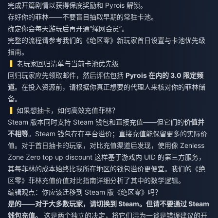
完成开篇剧情以获得保底奖励和 Pyrois 解锁。
存好你的菲林——不要盲目抽取早期的常驻卡池。
确定你会每天游玩后再开通“绳网会员”。
完整的流程请参考我们的《绝区零》新玩家首日设置与卡池优先级
指南。
老玩家回归清单与当前卡池优先级
回归玩家应先领取邮件，然后评估包括
Pyrois 在内的 3.0 限定频
道
。在投入资源前，请根据你真正想要的代理人来核对你的菲林储
备。
如果想抽卡，如何高效充值菲林？
Steam 版本同时支持 Steam 钱包和直接充值——但它们的
价值并
不相等
。Steam 钱包存在平台溢价；直接充值能保留更多的实际价
值。对于首日抽卡的玩家，对比充值渠道后发现，使用像
Zenless
Zone Zero top up discount
这样基于游戏内 UID 的第三方服务，
其每菲林的成本始终比我所在地区的钱包溢价更便宜。我们的《绝
区零》菲林充值价值对比指南详细分析了其中的数学逻辑。
编辑观点：你应该迁移到 Steam 版《绝区零》吗？
是的——对于大多数玩家，请切换到 Steam。但请不要通过 Steam
钱包充值。
这是两个独立的决定，将它们混为一谈是错误建议的开