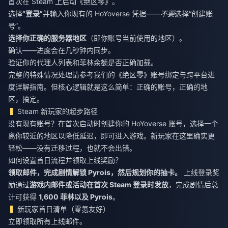
首次在 Steam 上启动《绝区零》。
选择
“登录”
并输入你现有的 HoYoverse 凭据——
不要
选择“创建账
号”。
选择你正确的服务器地区
（即你账号当前使用的地区）。
确认——进度会在几秒钟内同步。
验证你的代理人列表和菲林余额是否正确加载。
完整的特殊情况处理请参考我们的《绝区零》账号绑定与跨平台进
度详解指南。但核心逻辑就是这么简单：正确的账号，正确的地
区，搞定。
Steam 新玩家的起步路径
没有现有账号？在首次启动时创建你的 HoYoverse 账号，选择一个
离你较近的地区以降低延迟，即可进入游戏。新玩家在这里确实更
轻松——没有迁移过程，也就不会出错。
如何设置首日流程并领取上线奖励？
领取邮件，完成剧情解锁 Pyrois，然后规划你的抽卡。
上线登录奖
励通过
游戏内邮件或活动在首次 Steam 登录时发放
，完成剧情后总
计可获得
1,600 菲林以及 Pyrois
。
新玩家首日清单（零氪友好）
立即领取所有上线邮件。