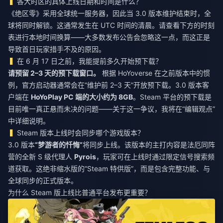
各大时区的具体上线日期和时间是什么？
《绝区零》采用全球统一服务器，因此当 3.0 版本维护结束时，全
球将同时解锁。这通常发生在 UTC 时间的清晨。请查看下方的时刻
表进行本地时间换算——大多数发布公告会忽略这一点，而这正是
导致首日玩家措手不及的原因。
在 6 月 17 日之前，我能提前多久开始预下载？
请预留 2–3 天的预下载窗口。
根据 HoYoverse 在之前版本中的惯
例，官方启动器通常会在“维护前 2–3 天”开放预下载。3.0 版本客
户端在
HoYoPlay PC 端的大小约为 8GB
。Steam 平台的预下载是
目前唯一真正悬而未决的问题——关于这一争议，我将在“编辑观点”
中详细说明。
Steam 版本上线时会同步哪个游戏版本？
3.0 版本
“梦游者的忏悔”
将同步上线。该版本的主打内容是法厄同阵
营的全新 S 级代理人
Pyrois
，玩家可在上线时通过限定信号搜索频
道获取。这绝非缩水版的“Steam 特供版”，而是包含完整功能、与
全球同步的正式版本。
为什么 Steam 版上线比普通平台发布更重要？