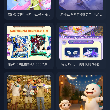
原神爱诺获得攻略：6.0版本抽取
原神6.0前瞻直播确定了！咱们来
完整指南
聊聊300原石和周年庆那些事儿
原神：5.8直播确认！300个原石
Eggy Party 二周年庆典的不容错
兑换码，完整活动奖励总结——
过的乐趣
免费赚取超过10,000原石！