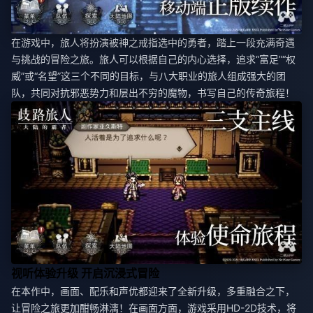
在游戏中，旅人将扮演被神之戒指选中的勇者，踏上一段充满奇遇
与挑战的冒险之旅。旅人可以根据自己的内心选择，追求“富足”“权
威”或“名望”这三个不同的目标，与八大职业的旅人组成强大的团
队，共同对抗邪恶势力和层出不穷的魔物，书写自己的传奇旅程！
视听体验升级 开启沉浸式冒险
在本作中，画面、配乐和声优都迎来了全新升级，多重融合之下，
让冒险之旅更加酣畅淋漓！在画面方面，游戏采用HD-2D技术，将