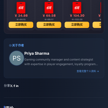
￥ 34.86
￥ 69.58
￥ 104.30
￥ 173
￥ 44.15
￥ 88.17
￥ 132.26
￥ 220.
立即购买
立即购买
立即购买
立即购
关于作者
Priya Sharma
Gaming community manager and content strategist
with expertise in player engagement, loyalty programs,
and promotional campaigns.
查看完整个人资料 →
分享