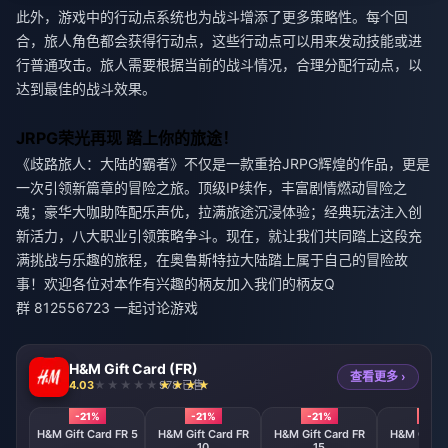
此外，游戏中的行动点系统也为战斗增添了更多策略性。每个回
合，旅人角色都会获得行动点，这些行动点可以用来发动技能或进
行普通攻击。旅人需要根据当前的战斗情况，合理分配行动点，以
达到最佳的战斗效果。
JRPG荣光再现 踏上你的旅途！
《歧路旅人：大陆的霸者》不仅是一款重拾JRPG辉煌的作品，更是
一次引领新篇章的冒险之旅。顶级IP续作，丰富剧情燃动冒险之
魂；豪华大咖助阵配乐声优，拉满旅途沉浸体验；经典玩法注入创
新活力，八大职业引领策略争斗。现在，就让我们共同踏上这段充
满挑战与乐趣的旅程，在奥鲁斯特拉大陆踏上属于自己的冒险故
事！欢迎各位对本作有兴趣的柄友加入我们的柄友Q
群 812556723 一起讨论游戏
H&M Gift Card (FR)
查看更多 ›
4.03
978 已售
-21%
-21%
-21%
-21%
H&M Gift Card FR 5
H&M Gift Card FR
H&M Gift Card FR
H&M Gift C
10
15
25