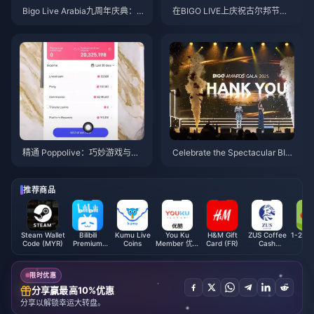
Bigo Live Arabia九周年庆典：
在BIGO LIVE上庆祝古尔邦节：
游艇晚会、成就与未来计划
创作者问候、节日直播和新功
能！
精通 Poppolive：巧妙游戏与收
Celebrate the Spectacular BIG
益最大化策略
O Awards Gala 2025!
推荐商品
Steam Wallet
Bilibili
Kumu Live
You Ku
H&M Gift
ZUS Coffee
1-2 Cal
Code (MYR)
Premium
Coins
Member 优酷
Card (FR)
Cash
Membership
会员 (CN)
Voucher
(TH)
(MY)
限时优惠
分享赢最高10%优惠
分享以解锁幸运大转盘。