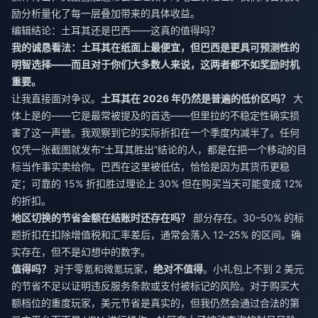
励分析量化了每一层叠加带来的具体收益。
编辑结论：土耳其还是巴西——这真的值得吗？
我的诚恳看法：土耳其在纸面上最便宜，但巴西是更具可预测性的
明智选择——而且对于你们大多数人来说，这两者都不如奖励时机
重要。
让我直接面对争议。
土耳其在 2026 年仍然是普遍的低价区吗？
大
体上是的——它是最常被提及的首选——但里拉的不稳定性确实损
害了这一声誉。我观察到它的实际折扣在一个季度内减半了。任何
仅凭一张截图就发布“土耳其胜出”结论的人，都是在把一个移动的目
标当作事实卖给你。巴西在这里被低估，恰恰是因为其货币更稳
定；可靠的 15% 折扣胜过理论上 30% 但在购买当天可能变成 12%
的折扣。
地区切换的节省金额在结账时还存在吗？
部分存在。30–50% 的标
题折扣在扣除增值税和汇率差后，通常会落入 12–25% 的区间。确
实存在，但不是幻想中的数字。
值得吗？
对于零氪和微氪玩家，
绝对不值得
。小礼包上不到 2 美元
的节省不足以证明违反服务条款或支付被标记的风险。对于购买大
额档位的重度玩家，美元节省是真实的，但我仍然会通过合法的第