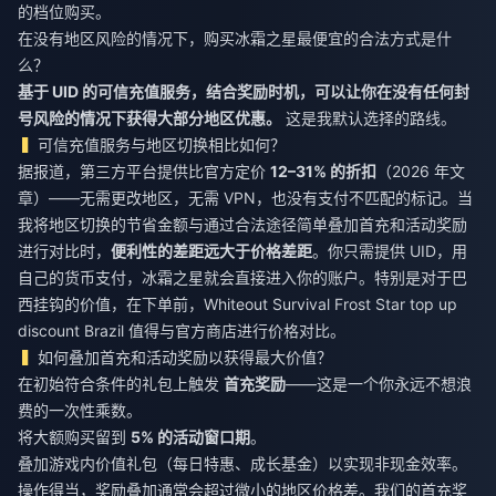
的档位购买。
在没有地区风险的情况下，购买冰霜之星最便宜的合法方式是什
么？
基于 UID 的可信充值服务，结合奖励时机，可以让你在没有任何封
号风险的情况下获得大部分地区优惠。
这是我默认选择的路线。
可信充值服务与地区切换相比如何？
据报道，第三方平台提供比官方定价
12–31% 的折扣
（2026 年文
章）——无需更改地区，无需 VPN，也没有支付不匹配的标记。当
我将地区切换的节省金额与通过合法途径简单叠加首充和活动奖励
进行对比时，
便利性的差距远大于价格差距
。你只需提供 UID，用
自己的货币支付，冰霜之星就会直接进入你的账户。特别是对于巴
西挂钩的价值，在下单前，
Whiteout Survival Frost Star top up
discount Brazil
值得与官方商店进行价格对比。
如何叠加首充和活动奖励以获得最大价值？
在初始符合条件的礼包上触发
首充奖励
——这是一个你永远不想浪
费的一次性乘数。
将大额购买留到
5% 的活动窗口期
。
叠加游戏内价值礼包（每日特惠、成长基金）以实现非现金效率。
操作得当，奖励叠加通常会超过微小的地区价格差。我们的首充奖