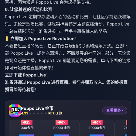
直播，因为知道 Poppo Live 会为您提供支持。
6. 让您着迷的活动和比赛
Poppo Live 定期举办激动人心的活动和比赛，让社区保持活跃和娱
乐。无论是歌唱比赛、游戏锦标赛还是主题直播活动，Poppo Live
上总有精彩活动。准备好参与、竞争并赢得惊人的奖品！
立即加入 Poppo Live Revolution！
不要错过直播的感觉，它正在改变我们的联系和娱乐方式。立即下
载 Poppo Live，成为充满活力、不断发展的社区的一部分。无论您
是观众还是主播，Poppo Live 都能满足您的需求。单击下面的链接
即可开始体验直播的未来！
立即下载 Poppo Live！
准备好通过 Poppo Live 进行直播、参与并赚取收入。您的终极直
播冒险等待着您！
Poppo Live 金币
查看更多 ›
4.33
605 已售
-52%
-50%
-50%
-50
1000金币
10000 金币
20000金币
25500