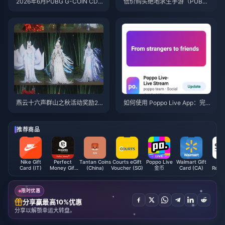
2026年6月PUBG G-COIN CD
低价购买绝地求生手游（PUBG
K：91.43美元双倍促销活动真的
Mobile）UC，迎接火影忍者疾
划算吗？
风传联动（2026年7月）：价
格、最佳礼包与安全充值指南
燕云十六声群山之秋活动奖励20
如何使用 Poppo Live App：完
26年7月：完整列表、代币与优
全新手指南 | 2026年7月
先级指南
推荐商品
Nike Gift
Perfect
Tantan Coins
Courts eGift
Poppo Live
Walmart Gift
SA
Card (IT)
Money Gift
(China)
Voucher (SG)
金币
Card (CA)
Rech
Card EUR
Card 
限时优惠
分享赢最高10%优惠
分享以解锁幸运大转盘。