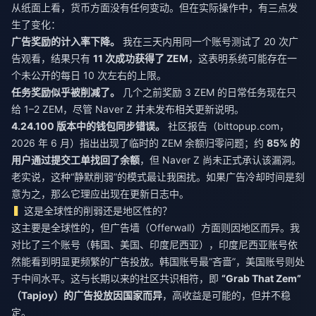
从纸面上看，货币方面没有任何变动。但在实际操作中，有三点发
生了变化：
广告奖励的计入率下降。
我在三天内用同一个账号测试了 20 次广
告观看，结果只有
11 次成功获得了 ZEM
，这表明系统可能存在一
个未公开的每日 10 次左右的上限。
任务奖励似乎被削减了。
几个之前奖励 3 ZEM 的日常任务现在只
给 1–2 ZEM，尽管 Naver Z 并未发布相关更新说明。
4.24.100 版本中的钱包同步错误。
社区报告（bittopup.com，
2026 年 6 月）指出出现了临时的 ZEM 余额归零问题；约
85% 的
用户通过提交工单找回了余额
，但 Naver Z 尚未正式承认该漏洞。
老实说，这种“静默削弱”的模式最让我困扰。如果广告冷却时间是刻
意为之，那么它理应出现在更新日志中。
这是全球性的削弱还是地区性的？
这主要是全球性的，但广告墙（Offerwall）方面则因地区而异。我
对比了三个账号（韩国、美国、印度尼西亚），印度尼西亚账号依
然能看到明显更频繁的广告投放。韩国账号最“吝啬”，美国账号则处
于中间水平。这与长期以来的社区共识相符，即
“Grab That Zem”
（Tapjoy）的广告投放因国家而异
，高收益是可能的，但并不稳
定。