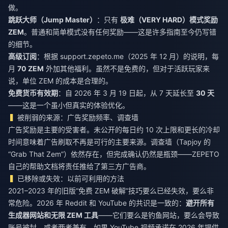
做。
跳跃大师（Jump Master）
：只有
极难（VERY HARD）模式奖励
ZEM
。普通和简单模式没有任何奖励——这是许多指南至今仍写错
的细节。
高级订阅
：根据 support.zepeto.me（2025 年 12 月）的说明，每
月
70 ZEM
外加其他福利。虽然不是免费的，但对于活跃玩家来
说，单位 ZEM 的成本是合理的。
免费货币有效期
：自 2026 年 3 月 19 日起，从 7 天延长至
30 天
——这是一个虽小但真实的体验优化。
被削弱的来源：广告奖励频率、调查墙
广告奖励是主要的受害者。未公开的每日约 10 次上限和更长的冷却
时间意味着广告刷取不再是可行的主要来源。调查墙（Tapjoy 的
“Grab That Zem”）依然存在，但完成确认仍然是瓶颈——ZEPETO
自己的帮助文档将责任推给了第三方广告商。
已移除或失效：以前可利用的方法
2021–2023 年的旧版“免费 ZEM 破解”技巧要么已经失效，要么非
常危险。2026 年 Reddit 和 YouTube 的共识是一致的：
避开所有
生成器网站和无限 ZEM 工具
——它们要么是钓鱼网站，要么会导致
账号被封，或者两者兼有。如果 YouTube 视频承诺在 2026 年提供