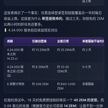
益上限
这张表揭示了一个事实：仅靠连续登录签到就能覆盖近一半的每日
收益上限，这就是为什么
断签是致命的
。错过三天，你损失的 ZEM
比两小时的肝任务还要多。
4.24.000 版本前后收益现实对比
周期
仅被动登录
全套日常
单套服装节省时间 (4
4.24.000 版
约 15 ZEM/天
约 25 ZEM/天
约 2 天
本之前
(4.23.x)
4.24.000 版
约 8 ZEM/天
约 12–20
3–5 天
本之后 (已测
ZEM/天
试)
6 周累计预测
约 336 ZEM
约 840–1,050
多套服装
ZEM
在我的测试中，18 天的免费攒钱刚好够买一个
45 ZEM 的发型
。而
0.99 美元的充值（根据官方定价可获得
14 ZEM
）让我不到一分钟