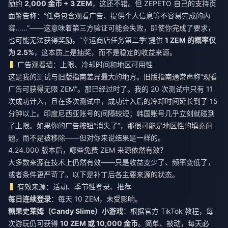
励约
2,000 金币 + 3 ZEM
，这还不错。但 ZEPETO 自己的支持页
面警告称：“任务包含观看广告、提供个人信息等不容易完成的内
容……”——这意味着第三方验证可能会失败，即使你完成了要求，
也可能无法获得奖励。“幸运商店任务第二季”提供
1 ZEM 的概率仅
为 2.5%
，这本质上是抽奖，而不是稳定的收益来源。
广告观看墙：上限、冷却时间和地区可用性
这是我的测试与旧版指南差异最大的地方。旧版指南通常声称“观看
广告可获得无限 ZEM”。那已经过时了。我的 20 次测试中只有 11
次成功计入，且在多次测试中，成功计入后的冷却时间延长到了 15
分钟以上。印度尼西亚账号的间隔较短；韩国账号几乎立刻就碰到
了上限。如果你的广告按钮“消失了”，那很可能是地区性的填充问
题，而不是被移除——但对你来说结果是一样的。
4.24.000 版本后，哪些免费 ZEM 来源依然有效？
大多数来源在技术上仍然有效——只是收益变少了、频率变低了，
或者条件更严苛了。以下是补丁后各主要来源的状态。
有效来源：活动、季节性登录、推荐
每日连续登录
：每天 10 ZEM，未受影响。
糖果史莱姆（Candy Slime）小游戏
：根据官方 TikTok 教程，每
次游玩仍可获得
10 ZEM 或 10,000 金币
。简单、被动，每天必