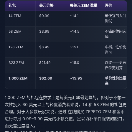
礼包
美元价格
每美元 ZEM 数量
评价
14 ZEM
$0.99
~14.1
最便宜的入门
测试
58 ZEM
$3.99
~14.5
不错的休闲选
择
128 ZEM
$8.49
~15.1
中档，性价比
尚可
323 ZEM
$21.49
~15.0
跳过——更高
档位更划算
1,000 ZEM
$62.69
~15.95
单价性价比最
高
1,000 ZEM 的礼包在数学上是每美元汇率最划算的，但对于不想一
次性投入 60 美元以上的轻度消费者来说，14 和 58 ZEM 的礼包更
合理。对于大多数玩家来说，通过
在线购买 ZEPETO ZEM 和金币
进行每月 0.99–3.99 美元的小额充值，足以填补单件服装的缺口，
而无需过度投入。