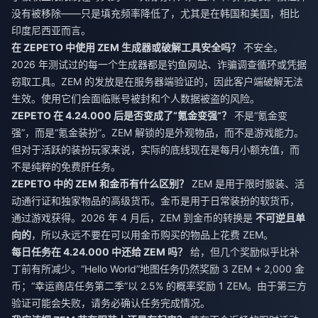
没有被移除——只是填充频率降低了，尤其是在韩国和美国，相比
印度尼西亚而言。
在 ZEPETO 中使用 ZEM 生成器或破解工具安全吗？
不安全。
2026 年测试过的每一个生成器都是钓鱼网站、诈骗调查循环或凭据
窃取工具。ZEM 的发放是在服务器端验证的，因此客户端破解无法
生效。使用它们会面临账号被封和个人数据被盗的风险。
ZEPETO 在 4.24.000 后是否变成了“氪金变强”？
不是“氪金变
强”，而是“氪金装扮”。ZEM 解锁的是外观物品，而不是游戏能力。
但对于活跃的装扮玩家来说，实际的底线现在是每月小额充值，而
不是纯粹的免费肝任务。
ZEPETO 中的 ZEM 和金币有什么区别？
ZEM 是用于限时服装、活
动通行证和独家物品的高级货币。金币是用于日常装扮的软货币，
通过游戏获得。2026 年 4 月后，ZEM 到金币的转换是
不可逆且单
向的
，所以永远不要在可以用金币购买的物品上花费 ZEM。
每日任务在 4.24.000 中还给 ZEM 吗？
给，但几个奖励似乎比补
丁前有所减少。“Hello World”地图任务仍然奖励 3 ZEM + 2,000 金
币；“幸运商店任务第二季”以 2.5% 的概率奖励 1 ZEM。由于第三方
验证可能会失败，请务必确认任务完成情况。