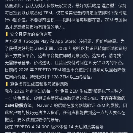
话虽如此，我认为对大多数玩家来说，最好的策略是
混合型
：保持
每日签到以获取基础 ZEM，仅在确实想要的特定服装即将下架时进
行小额充值。不要提前囤积——限时掉落每周都在变，ZEM 专属物
品才是高级货币物有所值的地方。
安全且便宜的充值选项
官方渠道（Google Play 和 App Store）没问题，但价格较高。为
了获得更好的每 ZEM 汇率，2026 年的社区共识已转向经过验证的
第三方充值平台，这些平台提供即时到账服务。选择时，请寻找：
无需账号登录、价格透明、且验证交付时间在 5 分钟以内的平台。
目前的
2026 年 ZEPETO ZEM 和金币充值折扣
选项可以显著降低
应用内价格，特别是对于 128 ZEM 以上的档位。
避免虚假生成器和账号被封风险
我在 2026 年审查过的每一个“免费 ZEM 生成器”都是以下三种之
一：钓鱼表单、虚假调查循环或窃取凭据的重定向。
不存在有效的
ZEM 破解方法。
Naver Z 的后端在服务器端验证 ZEM 的发放，因
此客户端的技巧无法注入货币。任何声称能做到这一点的人要么在
撒谎，要么试图窃取你的账号。
我在 ZEPETO 4.24.000 版本体验 14 天后的真实看法