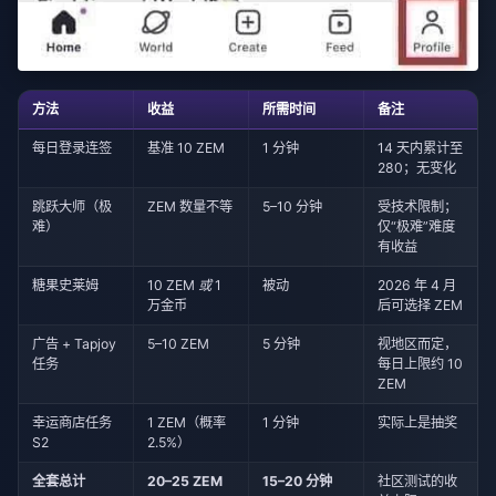
方法
收益
所需时间
备注
每日登录连签
基准 10 ZEM
1 分钟
14 天内累计至
280；无变化
跳跃大师（极
ZEM 数量不等
5–10 分钟
受技术限制；
难）
仅“极难”难度
有收益
糖果史莱姆
10 ZEM
或
1
被动
2026 年 4 月
万金币
后可选择 ZEM
广告 + Tapjoy
5–10 ZEM
5 分钟
视地区而定，
任务
每日上限约 10
ZEM
幸运商店任务
1 ZEM（概率
1 分钟
实际上是抽奖
S2
2.5%）
全套总计
20–25 ZEM
15–20 分钟
社区测试的收