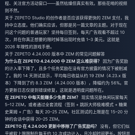
程、关注官方活动窗口——虽然枯燥但真实有效。那些花哨的视频
则不然。
关于 ZEPETO Studio 的创作者是否应该获得更快的 ZEM 支付，我
持中立态度。他们确实应该，但那是另一篇文章的主题。对于现在
问这个问题的普通玩家？坚持每日签到，每天广告观看不超过 10
次，并在你真正想要的限时掉落出现时充值 1–3 美元。这就是
2026 年理性的游戏手册。
关于 ZEPETO 4.24.000 版本中 ZEM 的常见问题解答
为什么在 ZEPETO 4.24.000 中 ZEM 这么难获得？
因为广告奖励
的计入率下降了，且多个任务奖励在没有官方披露的情况下被削减
了。我的 14 天测试显示，平均每日收益从约 19 ZEM（4.23.x 版
本）下降到了约 8.3 ZEM（4.24.000 版本），降幅约为 56%。官
方更新日志仅提到错误修复，这就是透明度问题所在。
在 ZEPETO 中每天能赚多少免费 ZEM？
现实情况是休闲玩家每天
5–12 ZEM，或者通过全套流程（签到 + 跳跃大师极难模式 + 糖果
史莱姆 + 广告）每天 20–25 ZEM。社区测试的上限是在 15–20 分
钟的会话中获得 20–25 ZEM。
ZEPETO 在 4.24.000 更新中移除了广告奖励吗？
没有，但它们似
乎被软上限限制在每天约 10 次成功计入，且冷却时间更长。按钮并