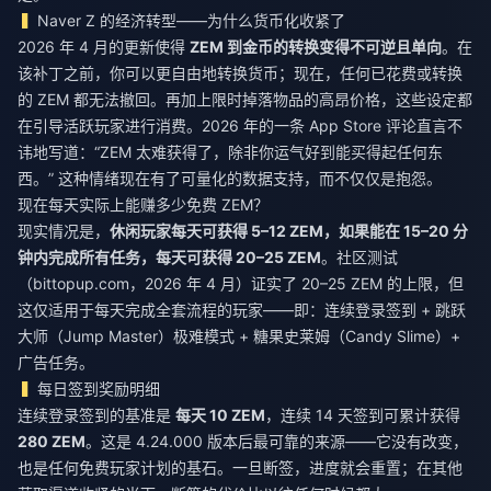
Naver Z 的经济转型——为什么货币化收紧了
2026 年 4 月的更新使得
ZEM 到金币的转换变得不可逆且单向
。在
该补丁之前，你可以更自由地转换货币；现在，任何已花费或转换
的 ZEM 都无法撤回。再加上限时掉落物品的高昂价格，这些设定都
在引导活跃玩家进行消费。2026 年的一条 App Store 评论直言不
讳地写道：“ZEM 太难获得了，除非你运气好到能买得起任何东
西。” 这种情绪现在有了可量化的数据支持，而不仅仅是抱怨。
现在每天实际上能赚多少免费 ZEM？
现实情况是，
休闲玩家每天可获得 5–12 ZEM，如果能在 15–20 分
钟内完成所有任务，每天可获得 20–25 ZEM
。社区测试
（bittopup.com，2026 年 4 月）证实了 20–25 ZEM 的上限，但
这仅适用于每天完成全套流程的玩家——即：连续登录签到 + 跳跃
大师（Jump Master）极难模式 + 糖果史莱姆（Candy Slime）+
广告任务。
每日签到奖励明细
连续登录签到的基准是
每天 10 ZEM
，连续 14 天签到可累计获得
280 ZEM
。这是 4.24.000 版本后最可靠的来源——它没有改变，
也是任何免费玩家计划的基石。一旦断签，进度就会重置；在其他