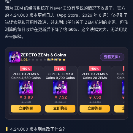
难？
因为 ZEM 的经济系统在 Naver Z 没有明说的情况下收紧了。官方
的 4.24.000 版本更新日志（App Store，2026 年 6 月）仅提到了
错误修复和可用性改进，并未列出任何关于 ZEM 机制的变更。但我
测算的每日收益在更新后下降了约
56%
，这个跌幅太大，无法用误
差来解释。
ZEPETO ZEMs & Coins
查看更多 ›
4.93
507 已售
-50%
-50%
-50%
-50
ZEPETO ZEMs &
ZEPETO ZEMs &
ZEPETO ZEMs &
ZEPETO Z
Coins 4,680 Coins
Coins 9,700 Coins
Coins 28 ZEMs
Coins 58
￥ 3.83
￥ 7.52
￥ 7.52
￥ 15.
￥ 7.59
￥ 14.93
￥ 14.93
￥ 29.
立即购买
立即购买
立即购买
立即购
4.24.000 版本到底改了什么？