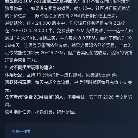
我应该把 ZEM 花在服装上还是存起来？
花在不会返场的限时活动
独家物品上。如果没有紧急的掉落，就存起来。社区对扭蛋式抽奖
的评价过高——限时活动服装在每 ZEM 的长期价值上更高。
最终结论：在 4.24.000 版本中，你应该肝任务还是充值 ZEM？
在 ZEPETO 4.24.000 中，免费获取 ZEM 变得更难了——这一点已
通过 14 天的测试得到证实，平均每天
8.3 ZEM
，而补丁前约为 19
ZEM/天。连续登录签到依然有效，糖果史莱姆依然给奖励，全套流
程依然能达到每天 20–25 ZEM。但广告奖励悄然收紧，活跃的装扮
玩家会感到压力。
针对不同类型玩家的建议：
休闲玩家
：坚持 10 分钟的新手流程即可。免费游玩没问题。
活跃装扮玩家
：每天完成全套流程，
并
为限时掉落每月充值 1–3 美
元。
任何考虑“免费 ZEM 破解”的人
：不要尝试。它们在 2026 年全是骗
局。
聪明地肝任务，小额消费，避开捷径。
关于作者