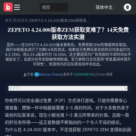
搜索
简体中文
/
首页
/
新闻资讯
/
ZEPETO 4.24.000版本ZEM获取变难了？14天免费获取方法实测
ZEPETO 4.24.000版本ZEM获取变难了？14天免费
获取方法实测
是的——在ZEPETO 4.24.000版本更新后，免费获取ZEM的难度明显增加。
我针对新版本进行了为期14天的测试，结果显示免费玩家目前的日均收益约为
8.3 ZEM，而4.23.x版本约为 19 ZEM。这主要是因为广告奖励的冷却时间似乎
被延长了，且部分任务奖励被悄悄削减。官方更新日志仅提到“修复漏洞并提升
可用性”，但游戏内的实际表现却并非如此。
作者:
Marcus Chen
发布于:
2026/06/15
3 min 阅读
目录
你依然可以完全通过免费（F2P）方式进行游戏。只是你需要有心
理准备：攒够一件中档服装需要 2–3 周的时间。对于大多数热衷于
装扮的玩家来说，现在小额充值 1–3 美元所带来的价值，远超一周
的肝任务所得——这正是数据不断指向的一个令人不适的结论。
为什么在 4.24.000 版本中，不花钱获取 ZEPETO ZEM 变得如此困