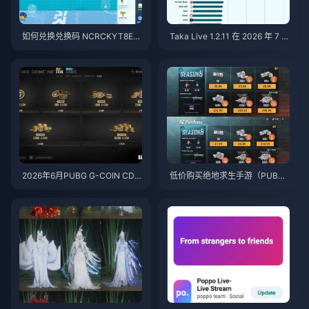
如何兑换兑换码 NCRCKYT8EF
Taka Live 1.2.11 在 2026 年 7 月
以获取免费蛋币（2026年8月）
更新后耗电过快？原因与解决方
法
2026年6月PUBG G-COIN CD
低价购买绝地求生手游（PUBG
K：91.43美元双倍促销活动真的
Mobile）UC，迎接火影忍者疾
划算吗？
风传联动（2026年7月）：价
格、最佳礼包与安全充值指南