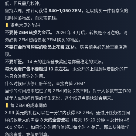
低，但只需几秒钟。
坚持六周，预计可获得
840–1,050 ZEM
，足以购买一件有意义的
限时掉落物品，而无需花钱。
避免常见的陷阱
不要将 ZEM 转换为金币。
2026 年 4 月后，转换是不可逆的。请
务必将 ZEM 留给仅限 ZEM 购买的物品。
不要在金币可购买的物品上花费 ZEM。
购买前务必先检查商店选
项。
不要断签。
14 天的连续登录奖励是你最稳定的来源。
每天观看广告不要超过 10 次左右。
未公开的上限意味着额外的广
告只会浪费你的时间。
什么时候应该停止肝任务，直接充值 ZEM？
当你的时间成本超过了每 ZEM 的获取效率时。对于大多数有工作的
成年人或时间有限的学生来说，这个临界点很快就会到来。
每 ZEM 的成本阈值
3.99 美元的礼包可以在一分钟内获得 58 ZEM。通过肝任务达到同
样的数量大约需要
3 天的全套流程
（每天 15–20 分钟 = 总计约 45
–60 分钟）。如果你的时间价值超过每小时 4 美元，那么从纯数学
角度来看，充值更划算。