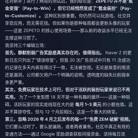
在对新补丁进行了两周的测试后，我的结论是：
ZEPETO 并不是“氪
金变强”（Pay-to-Win），但它已经悄然变成了“氪金装扮”（Pay-
to-Customize）。
这种区别很重要。你仍然可以玩游戏、社交并
享受应用，而无需花钱。但如果你是那种每周都会更新头像的玩家
——这是 ZEPETO 的核心使用场景——那么新的收益水平已经无法
支撑这种习惯了。
我坚持三个编辑立场：
首先，静默削弱广告奖励是真实存在的，值得指出。
Naver Z 的更
新日志只列出了“错误修复”，但我 20 次广告测试中只有 11 次成功
的记录在多天内表现得过于一致，无法被忽视。无论是故意的限流
还是漏洞，公司都欠用户一个明确的说明。透明度的缺失比削弱本
身更严重。
其次，免费玩家在技术上可行，但对于活跃的装扮玩家来说已不再
实用。
为了一个发型攒 18 天不是一种有趣的循环——这是一种阻
碍。活跃玩家的现实底线现在大约是
每月 1–3 美元
的小额充值。这
并不算掠夺性，但与 12 个月前相比，这是一个重大的转变。
第三，忽略 2026 年 4 月之后发布的每一个“免费 ZEM 破解”视频。
它们要么过时了，要么是骗局，或者两者兼有。社区中真正有效的
变通方法——通过 Google 奖励调查获取间接资金、坚持每日流