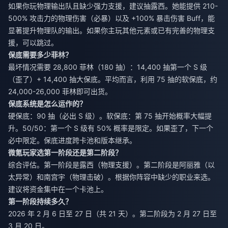
如果你玩物理输出队且缺少强力支援，建议抽露西。她能提供 210-
500% 攻击力的物理伤害（必暴）以及 +100% 暴击伤害 Buff，能
显著提升物理队的输出。如果你主玩其他元素或已有完善的物理支
援，可以跳过。
保底需要多少菲林？
最坏情况需要 28,800 菲林（180 抽）：14,400 抽第一个 S 级
（歪了）+ 14,400 抽大保底。平均而言，利用 75 抽的软保底，约
24,000-26,000 菲林即可出货。
保底系统是怎么运作的？
硬保底：90 抽（必出 S 级）。软保底：第 75 抽开始概率大幅提
升。50/50：第一个 S 级有 50% 概率是限定。如果歪了，下一个
必中限定。保底进度跨卡池和版本继承。
微氪玩家选第一阶段还是第二阶段？
综合评估。第一阶段是露西（物理支援）。第二阶段是阿丽雅（以
太异常）和南宫宇（物理击破）。根据你阵容中缺少的职业来选。
建议将资金集中在一个卡池上。
第一阶段持续多久？
2026 年 2 月 6 日至 27 日（共 21 天）。第二阶段为 2 月 27 日至
3 月 20 日。