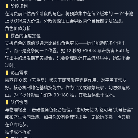
阶段规划
在消费前评估两个阶段的角色。将预算集中在每个版本的“一个”卡池
上以获得最大价值。分散资源往往会导致两个目标都无法达成。
角色价值分析
露西的强度定位
支援角色的保值期通常比输出角色更长——她们能适配多个输出
手，而不是竞争同一个位置。她 12 秒的 +100% 暴击伤害 Buff 与
输出手的爆发期完美契合，只要物理队还在主流环境中，她就不会
过时。
影画需求
露西在 0 影（无重复）状态下即可发挥完整作用，对平民非常友
好。核心机制均在基础技能中。作为平民或微氪玩家，切勿强追影
画。为了提升影画而消耗 90-180 抽，其收益远低于成本。
队伍协同
与物理输出 + 击破位角色配合极佳。“虚幻天使”标签可与“头号粉丝”
邦布产生协同效应。如果你没有物理输出手，无论她多强，也只能
在仓库吃灰。
抽卡成本拆解