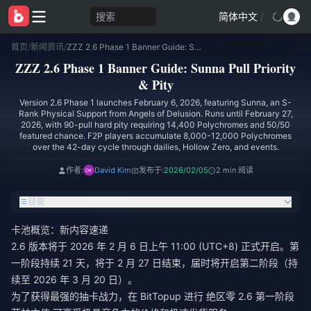
搜索
简体中文
/
首页
/
新闻资讯
/
ZZZ 2.6 Phase 1 Banner Guide: Sunna Pull Priority & Pity
ZZZ 2.6 Phase 1 Banner Guide: Sunna Pull Priority
& Pity
Version 2.6 Phase 1 launches February 6, 2026, featuring Sunna, an S-
Rank Physical Support from Angels of Delusion. Runs until February 27,
2026, with 90-pull hard pity requiring 14,400 Polychromes and 50/50
featured chance. F2P players accumulate 8,000-12,000 Polychromes
over the 42-day cycle through dailies, Hollow Zero, and events.
作者:
David Kim
发布于:
2026/02/05
2 min 阅读
目录
卡池概览：新内容速递
2.6 版本将于 2026 年 2 月 6 日上午 11:00 (UTC+8) 正式开启。第
一阶段持续 21 天，将于 2 月 27 日结束，届时将开启第二阶段（持
续至 2026 年 3 月 20 日）。
为了获得最强的抽卡战力，在 BitTopup 进行
绝区零 2.6 第一阶段