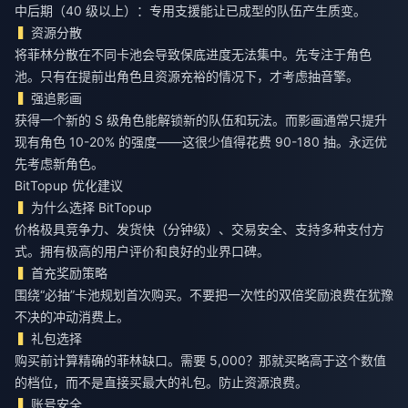
中后期（40 级以上）：专用支援能让已成型的队伍产生质变。
资源分散
将菲林分散在不同卡池会导致保底进度无法集中。先专注于角色
池。只有在提前出角色且资源充裕的情况下，才考虑抽音擎。
强追影画
获得一个新的 S 级角色能解锁新的队伍和玩法。而影画通常只提升
现有角色 10-20% 的强度——这很少值得花费 90-180 抽。永远优
先考虑新角色。
BitTopup 优化建议
为什么选择 BitTopup
价格极具竞争力、发货快（分钟级）、交易安全、支持多种支付方
式。拥有极高的用户评价和良好的业界口碑。
首充奖励策略
围绕“必抽”卡池规划首次购买。不要把一次性的双倍奖励浪费在犹豫
不决的冲动消费上。
礼包选择
购买前计算精确的菲林缺口。需要 5,000？那就买略高于这个数值
的档位，而不是直接买最大的礼包。防止资源浪费。
账号安全