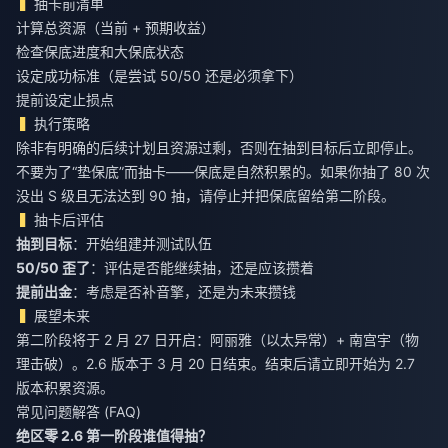
抽卡前清单
计算总资源（当前 + 预期收益）
检查保底进度和大保底状态
设定成功标准（是尝试 50/50 还是必须拿下）
提前设定止损点
执行策略
除非有明确的后续计划且资源过剩，否则在抽到目标后立即停止。
不要为了“垫保底”而抽卡——保底是自然积累的。如果你抽了 80 次
没出 S 级且无法达到 90 抽，请停止并把保底留给第二阶段。
抽卡后评估
抽到目标
：开始组建并测试队伍
50/50 歪了
：评估是否能继续抽，还是应该攒着
提前出金
：考虑是否补音擎，还是为未来攒钱
展望未来
第二阶段将于 2 月 27 日开启：阿丽雅（以太异常）+ 南宫宇（物
理击破）。2.6 版本于 3 月 20 日结束。结束后请立即开始为 2.7
版本积累资源。
常见问题解答 (FAQ)
绝区零 2.6 第一阶段谁值得抽？