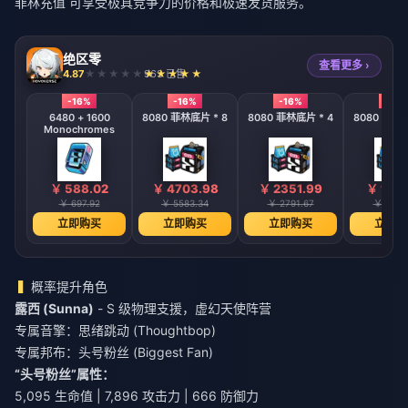
菲林充值
可享受极具竞争力的价格和极速发货服务。
绝区零
查看更多 ›
4.87
963 已售
-16%
-16%
-16%
-16%
6480 + 1600
8080 菲林底片 * 8
8080 菲林底片 * 4
8080 菲林底
Monochromes
￥ 588.02
￥ 4703.98
￥ 2351.99
￥ 1175
￥ 697.92
￥ 5583.34
￥ 2791.67
￥ 1395
立即购买
立即购买
立即购买
立即购
概率提升角色
露西 (Sunna)
- S 级物理支援，虚幻天使阵营
专属音擎：思绪跳动 (Thoughtbop)
专属邦布：头号粉丝 (Biggest Fan)
“头号粉丝”属性：
5,095 生命值 | 7,896 攻击力 | 666 防御力