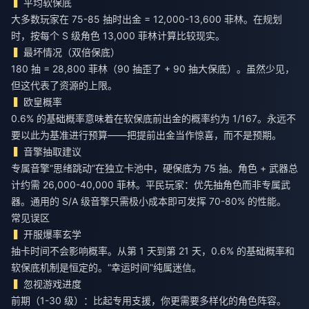
平均软保底
大多数玩家在 75-85 抽时出金 = 12,000-13,600 菲林。在规划
时，按每个 S 级角色 13,000 菲林计算比较现实。
最坏情况（双倍保底）
180 抽 = 28,800 菲林（90 抽歪了 + 90 抽大保底）。虽然少见，
但这代表了资源的上限。
欧皇概率
0.6% 的基础概率意味着在软保底前出金的概率约为 1/167。永远不
要以此为基准进行预算——把提前出金当作惊喜，而不是预期。
音擎抽取建议
专属音擎“思绪跳动”在独立卡池中，硬保底为 75 抽。角色 + 武器总
计约需 26,000-40,000 菲林。平民玩家：优先抽角色而非专属武
器。通用的 S/A 级音擎只需极小成本即可发挥 70-80% 的性能。
常见误区
开服爆率玄学
抽卡时间不会影响概率。从第 1 天到第 21 天，0.6% 的基础概率和
软保底机制是恒定的。“幸运时间”纯属迷信。
忽视游戏进度
前期（1-30 级）：比起专用支援，你更需要多样化的角色阵容。