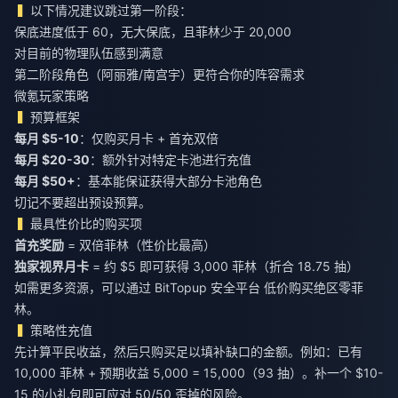
以下情况建议跳过第一阶段：
保底进度低于 60，无大保底，且菲林少于 20,000
对目前的物理队伍感到满意
第二阶段角色（阿丽雅/南宫宇）更符合你的阵容需求
微氪玩家策略
预算框架
每月 $5-10
：仅购买月卡 + 首充双倍
每月 $20-30
：额外针对特定卡池进行充值
每月 $50+
：基本能保证获得大部分卡池角色
切记不要超出预设预算。
最具性价比的购买项
首充奖励
独家视界月卡
= 约 $5 即可获得 3,000 菲林（折合 18.75 抽）
如需更多资源，可以通过 BitTopup 安全平台
低价购买绝区零菲
林
。
策略性充值
先计算平民收益，然后只购买足以填补缺口的金额。例如：已有
10,000 菲林 + 预期收益 5,000 = 15,000（93 抽）。补一个 $10-
15 的小礼包即可应对 50/50 歪掉的风险。