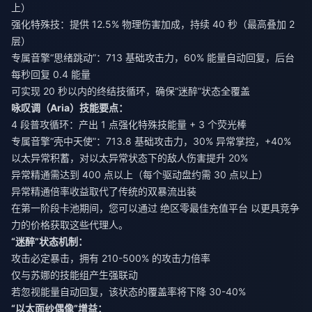
上）
强化特殊技：提供 12.5% 物理伤害加成，持续 40 秒（最高叠加 2
层）
专属音擎“思绪跳动”：713 基础攻击力，60% 能量自动回复，后台
每秒回复 0.4 能量
可实现 20 秒以内的终结技循环，确保“迷醉”状态全覆盖
咏叹调（Aria）技能要点：
4 段普攻循环：产出 1 点强化特殊技能量 + 3 个荧光棒
专属音擎“壳中天使”：713.8 基础攻击力，30% 异常掌控，+40%
以太异常积蓄，对以太异常状态下的敌人伤害提升 20%
异常精通需达到 400 点以上（每个驱动盘约需 30 点以上）
异常精通倍率收益取代了传统的双暴流出装
在第一阶段卡池期间，您可以通过
绝区零最佳充值平台
以更具竞争
力的价格获取这些代理人。
“迷醉”状态机制：
攻击必定暴击，拥有 210-500% 的攻击力倍率
仅与苏娜的技能组产生强联动
若忽视能量自动回复，该状态的覆盖率将下降 30-40%
“以太面纱偶像”增益：