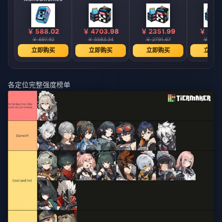
￥ 588.02
￥ 4703.98
￥ 2351.99
￥ 1175
￥ 697.92
￥ 5583.34
￥ 2791.67
￥ 1395
立即购买
立即购买
立即购买
立即购
各定位完整强度榜单