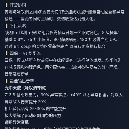
阵营协同
苏娜与咏叹调之间的“虚妄天使”阵营加成可提升能量自动回复和异常
精通——当两者同时上场时，数值收益达到最大化。
平民策略
“苏娜 + 比利 + 安比”组合仅需抽取苏娜一名限时角色。S 级概率：
基础 0.6%，75 抽小保底，90 抽硬保底，180 抽必得当期 UP。
通过 BitTopup
购买绝区零菲林底片
以获取更多抽取机会。
四保一 vs 均衡流
四保一模式将所有增益集中在咏叹调身上进行单体爆发。均衡流则
在咏叹调和物理角色之间分配伤害，以应对各种复杂的战斗环境。
音擎强度榜单
最佳输出音擎
壳中天使（咏叹调专属）
713.8 基础攻击力，30% 异常掌控，+40% 以太异常积蓄，对以太
异常敌人伤害提升 20%
相比替代品有 25-30% 的性能提升
极大缓解了驱动盘副词条的压力
通用异常音擎