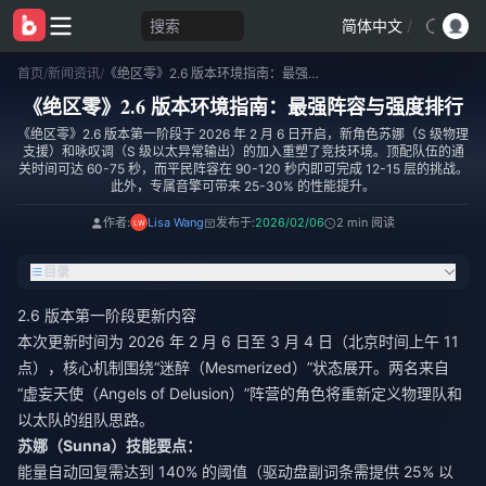
搜索
简体中文
/
首页
/
新闻资讯
/
《绝区零》2.6 版本环境指南：最强阵容与强度排行
《绝区零》2.6 版本环境指南：最强阵容与强度排行
《绝区零》2.6 版本第一阶段于 2026 年 2 月 6 日开启，新角色苏娜（S 级物理
支援）和咏叹调（S 级以太异常输出）的加入重塑了竞技环境。顶配队伍的通
关时间可达 60-75 秒，而平民阵容在 90-120 秒内即可完成 12-15 层的挑战。
此外，专属音擎可带来 25-30% 的性能提升。
作者:
Lisa Wang
发布于:
2026/02/06
2 min 阅读
目录
2.6 版本第一阶段更新内容
本次更新时间为 2026 年 2 月 6 日至 3 月 4 日（北京时间上午 11
点），核心机制围绕“迷醉（Mesmerized）”状态展开。两名来自
“虚妄天使（Angels of Delusion）”阵营的角色将重新定义物理队和
以太队的组队思路。
苏娜（Sunna）技能要点：
能量自动回复需达到 140% 的阈值（驱动盘副词条需提供 25% 以