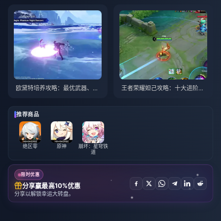
欧黛特培养攻略：最优武器、圣
王者荣耀妲己攻略：十大进阶技
遗物与队伍搭配 | 2026年8月
巧 | 2026年8月
推荐商品
绝区零
原神
崩坏：星穹铁
道
限时优惠
分享赢最高10%优惠
分享以解锁幸运大转盘。