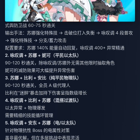
式舆防卫战 60-75 秒通关
输出手法：苏娜强化特殊技 → 击破位打入失衡 → 咏叹调 4 段普攻
→ 强化特殊技 → 分支/蓄力攻击
配置要求：苏娜 140% 能量自动回复，咏叹调 400+ 异常精通
2. 咏叹调 + 苏娜 + 妮可（平民以太队）
90-120 秒通关，除咏叹调/苏娜外无需其他限时抽取角色
妮可的减防效果可大幅提升异常伤害
3. 苏娜 + 比利 + 安比（纯平民物理队）
90-120 秒通关，全员 A 级代理人
比利在“迷醉”暴击加持下伤害呈指数级增长
4. 咏叹调 + 比利 + 苏娜（混搭过渡队）
以太异常 + 物理爆发
需要精细的技能循环管理
5. 咏叹调 + 安东 + 苏娜（电/以太队）
针对物理抗性 Boss 的电属性对策
虽非最优解，但在多层挑战中表现灵活