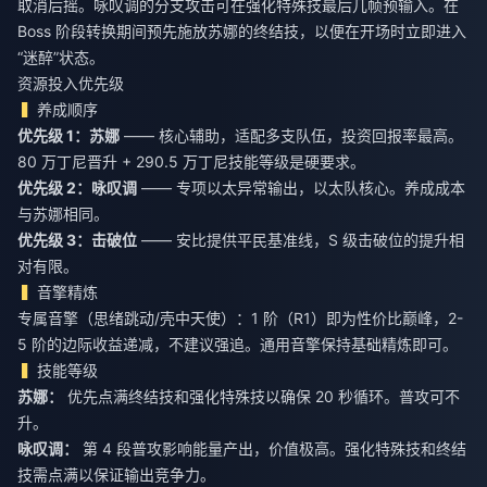
取消后摇。咏叹调的分支攻击可在强化特殊技最后几帧预输入。在
Boss 阶段转换期间预先施放苏娜的终结技，以便在开场时立即进入
“迷醉”状态。
资源投入优先级
养成顺序
优先级 1：苏娜
—— 核心辅助，适配多支队伍，投资回报率最高。
80 万丁尼晋升 + 290.5 万丁尼技能等级是硬要求。
优先级 2：咏叹调
—— 专项以太异常输出，以太队核心。养成成本
与苏娜相同。
优先级 3：击破位
—— 安比提供平民基准线，S 级击破位的提升相
对有限。
音擎精炼
专属音擎（思绪跳动/壳中天使）：1 阶（R1）即为性价比巅峰，2-
5 阶的边际收益递减，不建议强追。通用音擎保持基础精炼即可。
技能等级
苏娜：
优先点满终结技和强化特殊技以确保 20 秒循环。普攻可不
升。
咏叹调：
第 4 段普攻影响能量产出，价值极高。强化特殊技和终结
技需点满以保证输出竞争力。