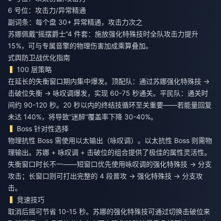
6 号位：攻击力/异常精通
副词条：每个盘 30+ 异常精通，攻击力次之
苏娜佩戴“摇摆爵士”4 件套：施放强化特殊技时全队攻击力提升
15%，可与专属音擎的物理伤害加成乘算叠加。
式舆防卫战优化指南
100 层策略
在延长的失衡窗口期内集中爆发。顶配队：通过苏娜强化特殊技 →
击破位失衡 → 咏叹调爆发，实现 60-75 秒通关。平民队：通关时
间约 90-120 秒。20 秒以内的终结技循环至关重要——若能量回复
未达 140%，将导致“迷醉”覆盖率下降 30-40%。
Boss 针对性选择
物理抗性 Boss 需使用以太输出（咏叹调）。以太抗性 Boss 则需物
理输出。苏娜 + 咏叹调 + 击破位的组合提供了极佳的属性灵活性。
失衡窗口时长不一——短窗口优先使用咏叹调的强化特殊技 → 分支
攻击；长窗口则可打出完整的 4 段普攻 → 强化特殊技 → 分支攻
击。
竞速技巧
取消后摇可节省 10-15 秒。苏娜的强化特殊技可通过切换击破位来