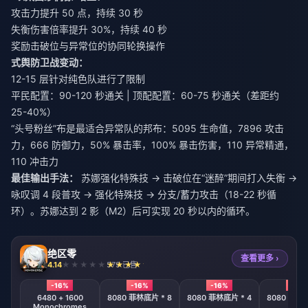
攻击力提升 50 点，持续 30 秒
失衡伤害倍率提升 30%，持续 40 秒
奖励击破位与异常位的协同轮换操作
式舆防卫战变动：
12-15 层针对纯色队进行了限制
平民配置：90-120 秒通关 | 顶配配置：60-75 秒通关（差距约
25-40%）
“头号粉丝”布是最适合异常队的邦布：5095 生命值，7896 攻击
力，666 防御力，50% 暴击率，100% 暴击伤害，110 异常精通，
110 冲击力
最佳输出手法：
苏娜强化特殊技 → 击破位在“迷醉”期间打入失衡 →
咏叹调 4 段普攻 → 强化特殊技 → 分支/蓄力攻击（18-22 秒循
环）。苏娜达到 2 影（M2）后可实现 20 秒以内的循环。
绝区零
查看更多 ›
4.14
579 已售
-16%
-16%
-16%
-16%
6480 + 1600
8080 菲林底片 * 8
8080 菲林底片 * 4
8080 菲林底
Monochromes