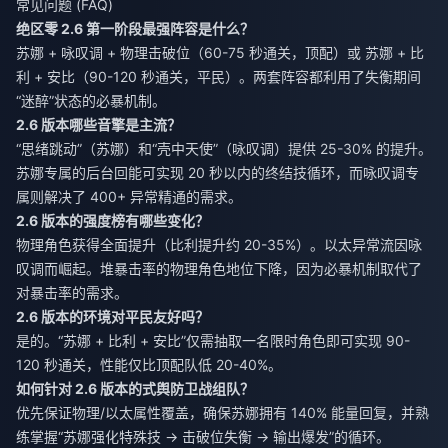
常见问题 (FAQ)
绝区零 2.6 第一阶段最强阵容是什么？
苏娜 + 咏叹调 + 物理击破位（60-75 秒通关，顶配）或 苏娜 + 比
利 + 安比（90-120 秒通关，平民）。两套阵容都利用了失衡期间
“迷醉”状态的必暴机制。
2.6 版本哪些音擎是主流？
“思绪跳动”（苏娜）和“壳中天使”（咏叹调）提供 25-30% 的提升。
苏娜专属的后台回能可实现 20 秒以内的终结技循环，而咏叹调专
属则解决了 400+ 异常精通的需求。
2.6 版本的强度榜有哪些变化？
物理角色获得全面提升（比利提升约 20-35%）。以太异常流因咏
叹调而崛起。堆暴击率的物理角色地位下降，因为必暴机制取代了
对暴击率的需求。
2.6 版本的环境对平民友好吗？
是的。“苏娜 + 比利 + 安比”仅需抽取一名限时角色即可实现 90-
120 秒通关，性能仅比顶配队低 20-40%。
如何针对 2.6 版本的式舆防卫战组队？
优先保证物理/以太属性覆盖，确保苏娜拥有 140% 能量回复，并熟
练掌握“苏娜强化特殊技 → 击破位失衡 → 输出爆发”的循环。