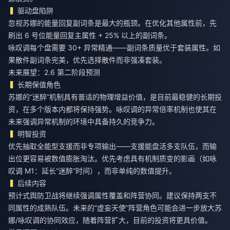
驱动盘陷阱
忽视苏娜的能量回复副词条是最大的瓶颈。在优化其他属性前，先
刷出 6 号位能量回复主属性 + 25% 以上的副词条。
咏叹调每个盘需要 30+ 异常精通——副词条质量优于套装属性。如
果散件副词条完美，优先选择散件而非强凑套装。
未来展望：2.6 第二阶段预测
长期保值角色
苏娜的“迷醉”机制具有普适的物理增益价值，是目前最稳健的长期投
资，在多个版本内都将保持强势。咏叹调的异常倍率机制也使其在
未来强调异常机制的环境中具备持久的竞争力。
明智投资
优先抽取全能型支援而非专项输出——支援能盘活多支队伍，而输
出位更容易被数值膨胀淘汰。优先考虑具有机制质变的影画（如咏
叹调 M1：延长“迷醉”时间），而非单纯的数值提升。
后续内容
预计式舆防卫战将继续强调属性覆盖和阵营协同。建议保持两支不
同属性的成熟队伍。未来的“虚妄天使”阵营角色可能会进一步放大苏
娜/咏叹调的协同效应，随着阵营扩大，目前的投资将更具价值。