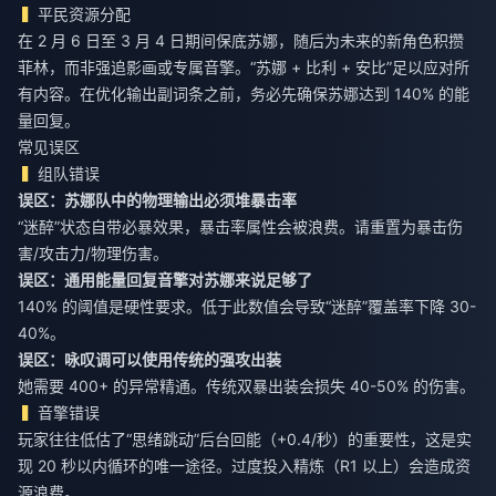
平民资源分配
在 2 月 6 日至 3 月 4 日期间保底苏娜，随后为未来的新角色积攒
菲林，而非强追影画或专属音擎。“苏娜 + 比利 + 安比”足以应对所
有内容。在优化输出副词条之前，务必先确保苏娜达到 140% 的能
量回复。
常见误区
组队错误
误区：苏娜队中的物理输出必须堆暴击率
“迷醉”状态自带必暴效果，暴击率属性会被浪费。请重置为暴击伤
害/攻击力/物理伤害。
误区：通用能量回复音擎对苏娜来说足够了
140% 的阈值是硬性要求。低于此数值会导致“迷醉”覆盖率下降 30-
40%。
误区：咏叹调可以使用传统的强攻出装
她需要 400+ 的异常精通。传统双暴出装会损失 40-50% 的伤害。
音擎错误
玩家往往低估了“思绪跳动”后台回能（+0.4/秒）的重要性，这是实
现 20 秒以内循环的唯一途径。过度投入精炼（R1 以上）会造成资
源浪费。