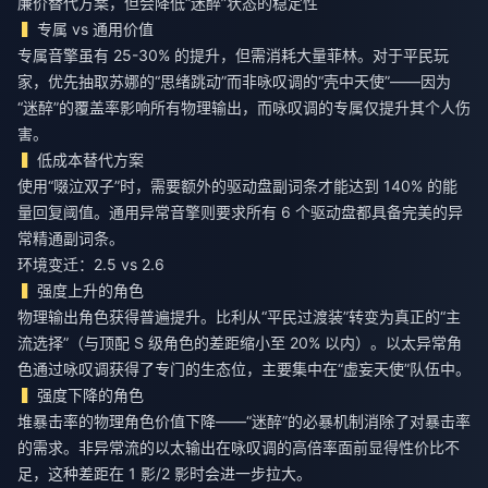
廉价替代方案，但会降低“迷醉”状态的稳定性
专属 vs 通用价值
专属音擎虽有 25-30% 的提升，但需消耗大量菲林。对于平民玩
家，优先抽取苏娜的“思绪跳动”而非咏叹调的“壳中天使”——因为
“迷醉”的覆盖率影响所有物理输出，而咏叹调的专属仅提升其个人伤
害。
低成本替代方案
使用“啜泣双子”时，需要额外的驱动盘副词条才能达到 140% 的能
量回复阈值。通用异常音擎则要求所有 6 个驱动盘都具备完美的异
常精通副词条。
环境变迁：2.5 vs 2.6
强度上升的角色
物理输出角色获得普遍提升。比利从“平民过渡装”转变为真正的“主
流选择”（与顶配 S 级角色的差距缩小至 20% 以内）。以太异常角
色通过咏叹调获得了专门的生态位，主要集中在“虚妄天使”队伍中。
强度下降的角色
堆暴击率的物理角色价值下降——“迷醉”的必暴机制消除了对暴击率
的需求。非异常流的以太输出在咏叹调的高倍率面前显得性价比不
足，这种差距在 1 影/2 影时会进一步拉大。