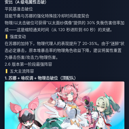
安比（A 级电属性击破）
平民基准击破位
技能节奏与苏娜的强化特殊技冷却时间高度契合
物理/以太击破位可获得“以太面纱偶像”提供的 30% 失衡伤害倍率加
成——这是缩短通关时间（从 120 秒进阶到 60 秒）的关键。
强度变动
在苏娜的加持下，物理代理人的表现提升了 20-35%。由于“迷醉”状
态必定暴击，原本堆暴击率的物理角色收益下降，建议将属性重置
为暴击伤害/攻击力/物理伤害。
2.6 版本第一阶段最强阵容
五大主流阵容
1. 苏娜 + 咏叹调 + 物理击破位（顶配队）