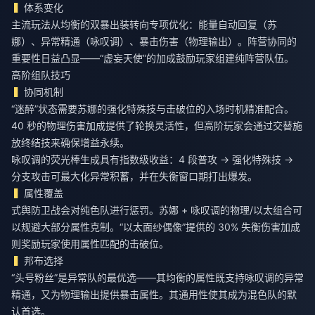
体系变化
主流玩法从均衡的双暴出装转向专项优化：能量自动回复（苏
娜）、异常精通（咏叹调）、暴击伤害（物理输出）。阵营协同的
重要性日益凸显——“虚妄天使”的加成鼓励玩家组建纯阵营队伍。
高阶组队技巧
协同机制
“迷醉”状态需要苏娜的强化特殊技与击破位的入场时机精准配合。
40 秒的物理伤害加成提供了轮换灵活性，但高阶玩家会通过交替施
放终结技来确保增益永续。
咏叹调的荧光棒生成具有指数级收益：4 段普攻 → 强化特殊技 →
分支攻击可最大化异常积蓄，并在失衡窗口期打出爆发。
属性覆盖
式舆防卫战会对纯色队进行惩罚。苏娜 + 咏叹调的物理/以太组合可
以规避大部分属性克制。“以太面纱偶像”提供的 30% 失衡伤害加成
则奖励玩家使用属性匹配的击破位。
邦布选择
“头号粉丝”是异常队的最优选——其均衡的属性既支持咏叹调的异常
精通，又为物理输出提供暴击属性。其通用性使其成为混色队的默
认首选。