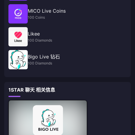
MICO Live Coins
100 Coins
Likee
100 Diamonds
Bigo Live 钻石
100 Diamonds
1STAR 聊天 相关信息