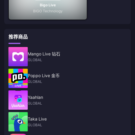
Bigo Live
BIGO Technology
推荐商品
Mango Live 钻石
GLOBAL
Poppo Live 金币
GLOBAL
Yaahlan
GLOBAL
Taka Live
GLOBAL