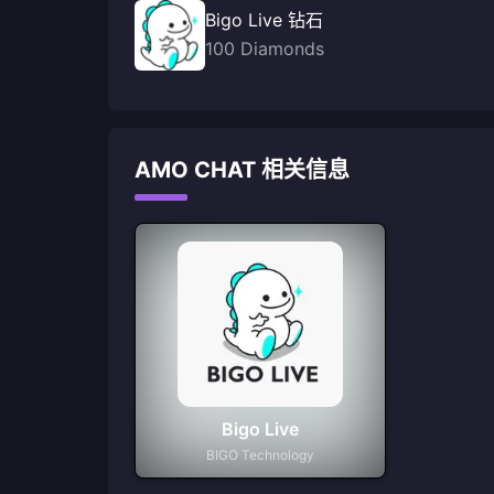
Bigo Live 钻石
100 Diamonds
AMO CHAT 相关信息
Bigo Live
BIGO Technology