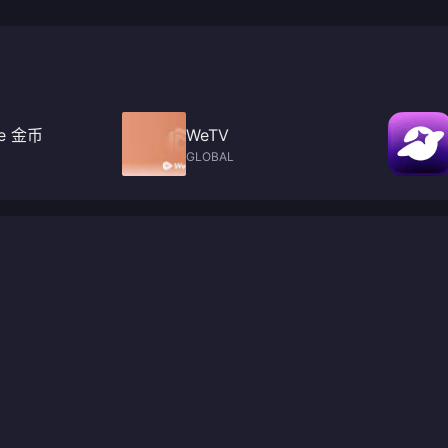
ve 金币
WeTV
GLOBAL