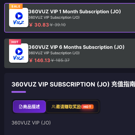
SALE
360VUZ VIP 1 Month Subscription (JO)
360VUZ VIP Subscription (JO)
￥ 30.83
￥ 39.10
HOT
360VUZ VIP 6 Months Subscription (JO)
360VUZ VIP Subscription (JO)
￥ 146.13
￥ 185.37
360VUZ VIP SUBSCRIPTION (JO) 充值指
商品描述
邀请赚取奖励
HOT
360VUZ VIP (JO)