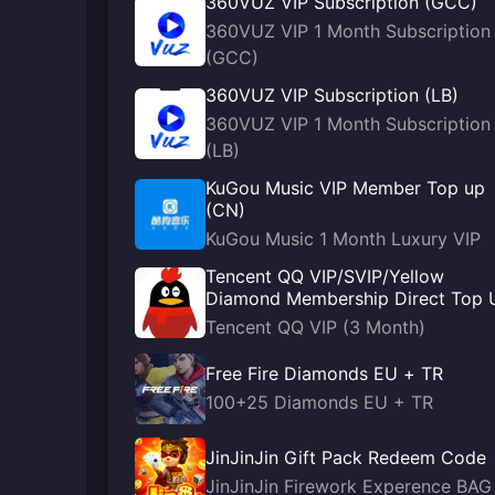
360VUZ VIP Subscription (GCC)
360VUZ VIP 1 Month Subscription
(GCC)
360VUZ VIP Subscription (LB)
360VUZ VIP 1 Month Subscription
(LB)
KuGou Music VIP Member Top up
(CN)
KuGou Music 1 Month Luxury VIP
Tencent QQ VIP/SVIP/Yellow
Diamond Membership Direct Top 
Tencent QQ VIP (3 Month)
Free Fire Diamonds EU + TR
100+25 Diamonds EU + TR
JinJinJin Gift Pack Redeem Code
JinJinJin Firework Experence BAG