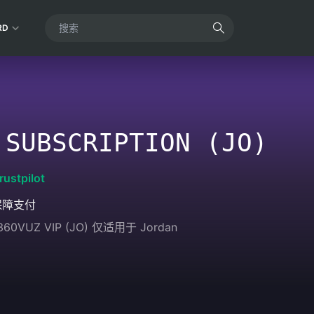
RD
 SUBSCRIPTION (JO)
rustpilot
保障支付
0VUZ VIP (JO) 仅适用于 Jordan