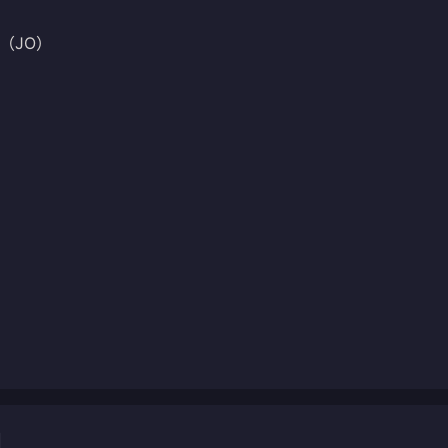
P（JO）
闻