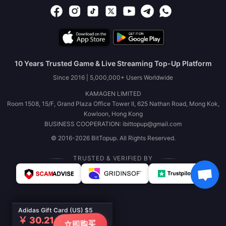
10 Years Trusted Game & Live Streaming Top-Up Platform
Since 2016 | 5,000,000+ Users Worldwide
KAMAGEN LIMITED
Room 1508, 15/F, Grand Plaza Office Tower II, 625 Nathan Road, Mong Kok,
Kowloon, Hong Kong
BUSINESS COOPERATION: ibittopup@gmail.com
© 2016-2026 BitTopup. All Rights Reserved.
TRUSTED & VERIFIED BY
Adidas Gift Card (US) $5
￥ 30.21
立即购买