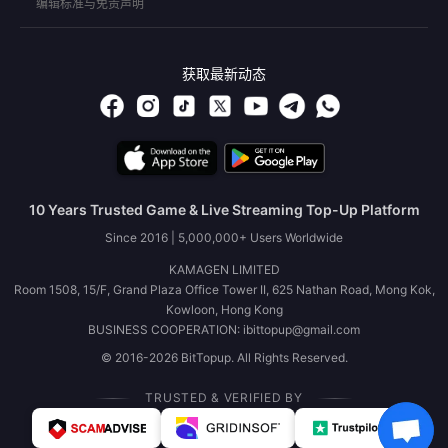
编辑标准与免责声明
获取最新动态
10 Years Trusted Game & Live Streaming Top-Up Platform
Since 2016 | 5,000,000+ Users Worldwide
KAMAGEN LIMITED
Room 1508, 15/F, Grand Plaza Office Tower II, 625 Nathan Road, Mong Kok,
Kowloon, Hong Kong
BUSINESS COOPERATION: ibittopup@gmail.com
© 2016-2026 BitTopup. All Rights Reserved.
TRUSTED & VERIFIED BY