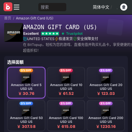
搜索
简体中文
/
首页
/
Amazon Gift Card (US)
AMAZON GIFT CARD (US)
Excellent
Trustpilot
UNITED STATES
极速发货
安全保障支付
在 BitTopup，轻松为您的游戏、直播充值并购买礼品卡，享受便捷
超值折扣！
选择面额
3% OFF
3% OFF
3% OFF
Amazon Gift Card 5
Amazon Gift Card 10
Amazon Gift Card 20
USD US
USD US
USD US
￥ 30.76
￥ 61.52
￥ 123.03
3% OFF
3% OFF
3% OFF
Amazon Gift Card 50
Amazon Gift Card 100
Amazon Gift Card 200
USD US
USD US
USD US
￥ 307.58
￥ 615.08
￥ 1230.16