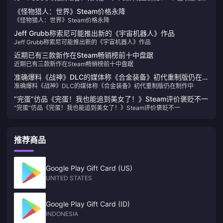
心的比赛的特色是顶级球员竞争** $ 10,000 USD **。球迷可以通过参加
《怪物猎人：世界》Steam价格永降
** $ 8,000美元的Pick'Ems抽奖活动来加入兴奋，以便有机会以正确的预
《怪物猎人：世界》Steam价格永降
测赢得奖品。在** youtube **和** tiktok ** live in **@pubgmobile **播
放所有动作。不要错过PUBG移动宇宙中技能和社区的庆祝活动！
Jeff Grubb称索尼可能推出新的《宇宙机器人》作品
Jeff Grubb称索尼可能推出新的《宇宙机器人》作品
近期已有三款新作在Steam畅销榜前十中盘踞
近期已有三款新作在Steam畅销榜前十中盘踞
准确爆料《战神》DLC的媒体称《合金装备》初代重制版仍在制
准确爆料《战神》DLC的媒体称《合金装备》初代重制版仍在制作中
作中
“完蛋”仿品《完蛋！我也能追到美女了！》Steam评价褒贬不一
“完蛋”仿品《完蛋！我也能追到美女了！》Steam评价褒贬不一
推荐商品
Google Play Gift Card (US)
UNITED STATES
Google Play Gift Card (ID)
INDONESIA