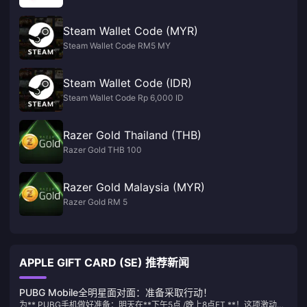
Steam Wallet Code (MYR)
Steam Wallet Code RM5 MY
Steam Wallet Code (IDR)
Steam Wallet Code Rp 6,000 ID
Razer Gold Thailand (THB)
Razer Gold THB 100
Razer Gold Malaysia (MYR)
Razer Gold RM 5
APPLE GIFT CARD (SE) 推荐新闻
PUBG Mobile全明星面对面：准备采取行动！
为** PUBG手机做好准备：明天在**下午5点 /晚上8点ET **！这项激动人