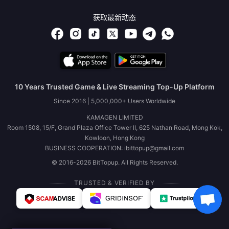
获取最新动态
10 Years Trusted Game & Live Streaming Top-Up Platform
Since 2016 | 5,000,000+ Users Worldwide
KAMAGEN LIMITED
Room 1508, 15/F, Grand Plaza Office Tower II, 625 Nathan Road, Mong Kok,
Kowloon, Hong Kong
BUSINESS COOPERATION: ibittopup@gmail.com
© 2016-2026 BitTopup. All Rights Reserved.
TRUSTED & VERIFIED BY