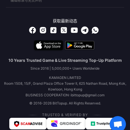
编辑标准与免责声明
获取最新动态
10 Years Trusted Game & Live Streaming Top-Up Platform
Since 2016 | 5,000,000+ Users Worldwide
KAMAGEN LIMITED
Room 1508, 15/F, Grand Plaza Office Tower II, 625 Nathan Road, Mong Kok,
Kowloon, Hong Kong
BUSINESS COOPERATION: ibittopup@gmail.com
© 2016-2026 BitTopup. All Rights Reserved.
TRUSTED & VERIFIED BY