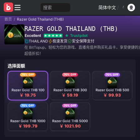
搜索
简体中文
/
首页
/
Razer Gold Thailand (THB)
RAZER GOLD THAILAND (THB)
Excellent
Trustpilot
THAILAND
极速发货
安全保障支付
在 BitTopup，轻松为您的游戏、直播充值并购买礼品卡，享受便捷
超值折扣！
选择面额
70% OFF
70% OFF
70% OFF
Razer Gold THB 100
Razer Gold THB 300
Razer Gold THB 500
￥ 19.75
￥ 59.19
￥ 99.93
70% OFF
70% OFF
Razer Gold THB 1000
Razer Gold THB 5000
￥ 199.79
￥ 1021.90