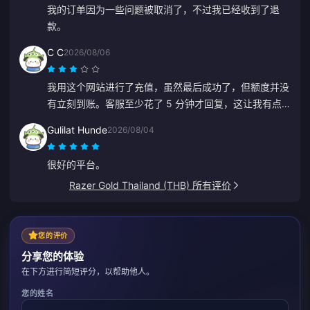
我的订单因为一些问题被取消了，不过我已经收到了退
款。
C C
2026/08/06
我用这个网站进行了充值，虽然最后成功了，但额度并没
有立刻到账。客服至少花了 5 分钟才回复，这让我有点
焦虑，不过好在最后充值还是成功了。如果客服能回复得
Gulilat Hunde
2026/08/04
更快一些就更好了。
很好的平台。
Razer Gold Thailand (THB) 所有评价
您的评价
分享您的体验
在下方进行简短评分，以帮助他人。
您的姓名