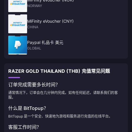
NORWAY
MiFinity eVoucher (CNY)
CHINA
Paypal 礼品卡 美元
GLOBAL
RAZER GOLD THAILAND (THB) 充值常见问题
订单完成需要多长时间？
通常情况下，订单会在几分钟内完成。如有任何延迟，请联系我们的客
服。
什么是 BitTopup？
BitTopup 是一个安全、快速地为游戏和服务进行充值的在线平台。
客服工作时间？