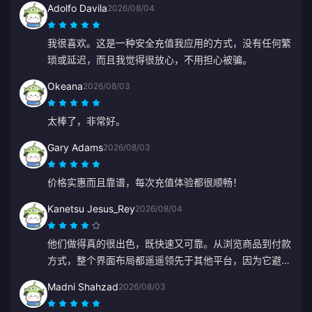
Adolfo Davila
2026/08/04
我很喜欢。这是一种安全充值我应用的方式，没有任何繁
琐或延迟，而且我觉得很放心，不用担心被骗。
Okeana
2026/08/03
太棒了，非常好。
Gary Adams
2026/08/03
价格实惠而且靠谱，每次充值体验都很顺畅！
Kanetsu Jesus_Rey
2026/08/04
他们做得真的很出色，既快速又可靠。从浏览商品到付款
方式，整个界面布局都遥遥领先于其他平台，因为它避免
了很多失误。
Madni Shahzad
2026/08/03