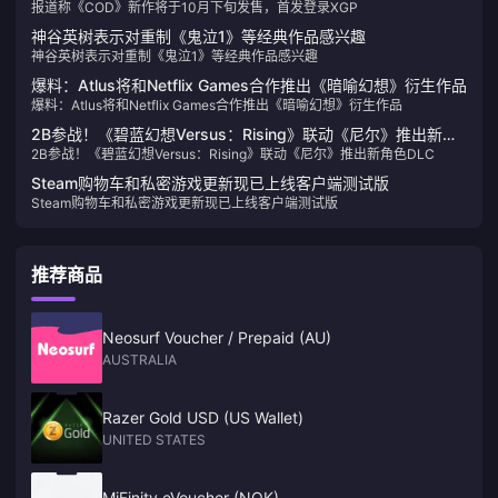
报道称《COD》新作将于10月下旬发售，首发登录XGP
战场！
神谷英树表示对重制《鬼泣1》等经典作品感兴趣
神谷英树表示对重制《鬼泣1》等经典作品感兴趣
爆料：Atlus将和Netflix Games合作推出《暗喻幻想》衍生作品
爆料：Atlus将和Netflix Games合作推出《暗喻幻想》衍生作品
2B参战！《碧蓝幻想Versus：Rising》联动《尼尔》推出新角
2B参战！《碧蓝幻想Versus：Rising》联动《尼尔》推出新角色DLC
色DLC
Steam购物车和私密游戏更新现已上线客户端测试版
Steam购物车和私密游戏更新现已上线客户端测试版
推荐商品
Neosurf Voucher / Prepaid (AU)
AUSTRALIA
Razer Gold USD (US Wallet)
UNITED STATES
MiFinity eVoucher (NOK)