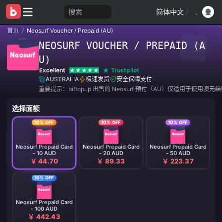
搜索
简体中文
/
首页
/
Neosurf Voucher / Prepaid (AU)
NEOSURF VOUCHER / PREPAID (A
U)
Excellent
Trustpilot
AUSTRALIA
极速发货
安全保障支付
重要提示：bittopup 出售的 Neosurf 预付（AU）仅适用于使用澳元
选择面额
10% OFF
10% OFF
10% OFF
Neosurf Prepaid Card
Neosurf Prepaid Card
Neosurf Prepaid Card
- 10 AUD
- 20 AUD
- 50 AUD
￥ 44.70
￥ 89.33
￥ 223.37
10% OFF
Neosurf Prepaid Card
- 100 AUD
￥ 442.43