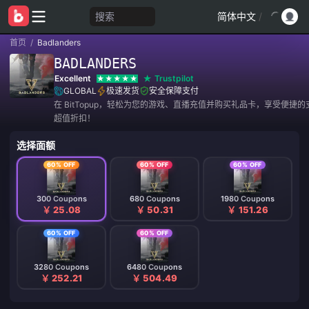
搜索
简体中文
/
首页
/
Badlanders
BADLANDERS
Excellent
Trustpilot
GLOBAL
极速发货
安全保障支付
在 BitTopup，轻松为您的游戏、直播充值并购买礼品卡，享受便捷
超值折扣！
选择面额
60% OFF
60% OFF
60% OFF
300 Coupons
680 Coupons
1980 Coupons
￥ 25.08
￥ 50.31
￥ 151.26
60% OFF
60% OFF
3280 Coupons
6480 Coupons
￥ 252.21
￥ 504.49