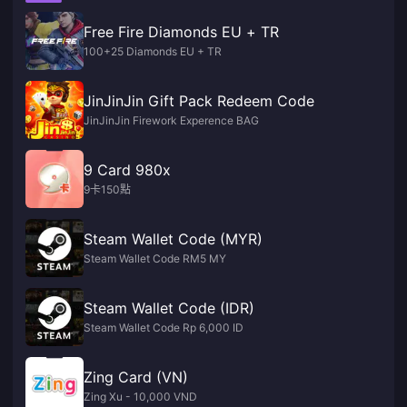
Free Fire Diamonds EU + TR
100+25 Diamonds EU + TR
JinJinJin Gift Pack Redeem Code
JinJinJin Firework Experence BAG
9 Card 980x
9卡150點
Steam Wallet Code (MYR)
Steam Wallet Code RM5 MY
Steam Wallet Code (IDR)
Steam Wallet Code Rp 6,000 ID
Zing Card (VN)
Zing Xu - 10,000 VND