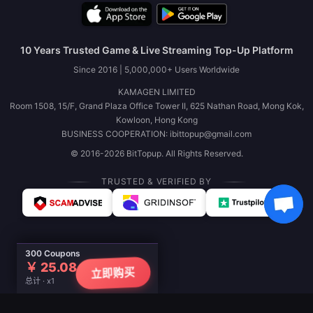
10 Years Trusted Game & Live Streaming Top-Up Platform
Since 2016 | 5,000,000+ Users Worldwide
KAMAGEN LIMITED
Room 1508, 15/F, Grand Plaza Office Tower II, 625 Nathan Road, Mong Kok,
Kowloon, Hong Kong
BUSINESS COOPERATION: ibittopup@gmail.com
© 2016-2026 BitTopup. All Rights Reserved.
TRUSTED & VERIFIED BY
300 Coupons
￥ 25.08
立即购买
总计 · x1