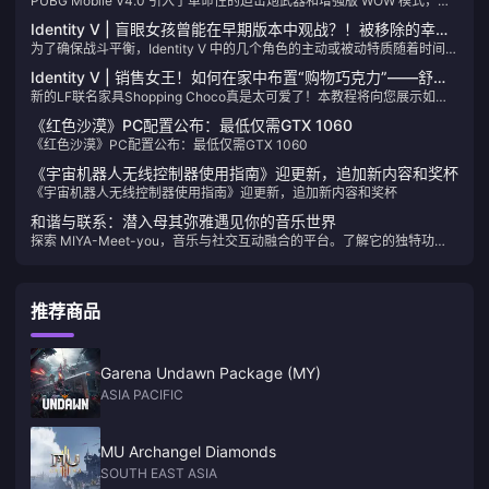
PUBG Mobile V4.0 引入了革命性的迫击炮武器和增强版 WOW 模式，新
新概览
增魔法扫帚功能。本全面指南涵盖武器机制、创意工具、UC 优化及战略
Identity V | 盲眼女孩曾能在早期版本中观战？！被移除的幸存
玩法，是最受期待的移动端大逃杀更新。
为了确保战斗平衡，Identity V 中的几个角色的主动或被动特质随着时间推
者特质一览！
移进行了调整甚至被移除。当前版本的盲女与她最初的形象大不相同——
Identity V | 销售女王！如何在家中布置“购物巧克力”——舒适
她当时甚至可以用手杖击退猎人！
新的LF联名家具Shopping Choco真是太可爱了！本教程将向您展示如何
家具堆叠指南
在家中叠放家具，这样您就可以将单次互动的物品变成类似双人互动的效
《红色沙漠》PC配置公布：最低仅需GTX 1060
果！
《红色沙漠》PC配置公布：最低仅需GTX 1060
《宇宙机器人无线控制器使用指南》迎更新，追加新内容和奖杯
《宇宙机器人无线控制器使用指南》迎更新，追加新内容和奖杯
和谐与联系：潜入母其弥雅遇见你的音乐世界
探索 MIYA-Meet-you，音乐与社交互动融合的平台。了解它的独特功
能、历史旅程，以及如何通过 Meet-good-voice-Coins 增强您的体验，
同时找到和谐和新的友谊。
推荐商品
Garena Undawn Package (MY)
ASIA PACIFIC
MU Archangel Diamonds
SOUTH EAST ASIA