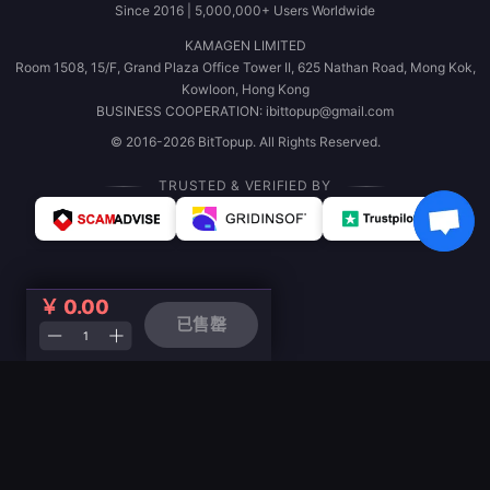
Since 2016 | 5,000,000+ Users Worldwide
KAMAGEN LIMITED
Room 1508, 15/F, Grand Plaza Office Tower II, 625 Nathan Road, Mong Kok,
Kowloon, Hong Kong
BUSINESS COOPERATION: ibittopup@gmail.com
© 2016-2026 BitTopup. All Rights Reserved.
TRUSTED & VERIFIED BY
￥ 0.00
已售罄