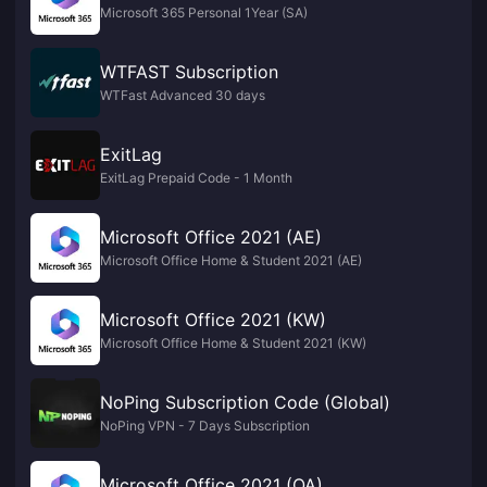
Microsoft 365 Personal 1Year (SA)
WTFAST Subscription
WTFast Advanced 30 days
ExitLag
ExitLag Prepaid Code - 1 Month
Microsoft Office 2021 (AE)
Microsoft Office Home & Student 2021 (AE)
Microsoft Office 2021 (KW)
Microsoft Office Home & Student 2021 (KW)
NoPing Subscription Code (Global)
NoPing VPN - 7 Days Subscription
Microsoft Office 2021 (QA)