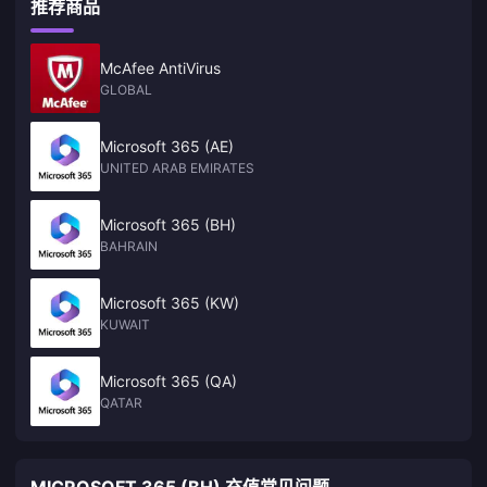
推荐商品
McAfee AntiVirus
GLOBAL
Microsoft 365 (AE)
UNITED ARAB EMIRATES
Microsoft 365 (BH)
BAHRAIN
Microsoft 365 (KW)
KUWAIT
Microsoft 365 (QA)
QATAR