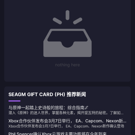
nothing here
SEAGM GIFT CARD (PH) 推荐新闻
与原神一起踏上史诗般的旅程：综合指南🌌
潜入《原神》的迷人世界，掌握各种元素，揭开提瓦特的秘密。了解如何
通过简单的创世水晶充值指南来增强您的冒险。
Xbox合作伙伴发布会3月7日举行， EA、Capcom、Nexon新
Xbox合作伙伴发布会3月7日举行， EA、Capcom、Nexon新作确认登场
作确认登场
Phil Spencer确认Xbox云游戏主要功能将在今年到来