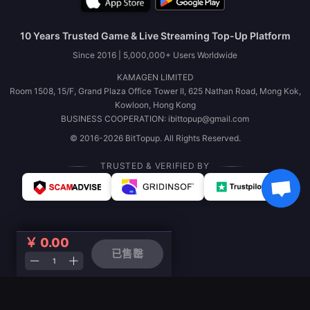
10 Years Trusted Game & Live Streaming Top-Up Platform
Since 2016 | 5,000,000+ Users Worldwide
KAMAGEN LIMITED
Room 1508, 15/F, Grand Plaza Office Tower II, 625 Nathan Road, Mong Kok,
Kowloon, Hong Kong
BUSINESS COOPERATION: ibittopup@gmail.com
© 2016-2026 BitTopup. All Rights Reserved.
TRUSTED & VERIFIED BY
￥ 0.00
已售罄