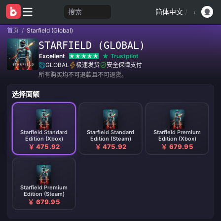
搜索
简体中文
/
首页
/
Starfield (Global)
STARFIELD (GLOBAL)
Excellent
Trustpilot
GLOBAL
极速发货
安全保障支付
所有购买均不可退款且不可退货。
选择面额
Starfield Standard
Starfield Standard
Starfield Premium
Edition (Xbox)
Edition (Steam)
Edition (Xbox)
￥ 475.92
￥ 475.92
￥ 679.95
Starfield Premium
Edition (Steam)
￥ 679.95