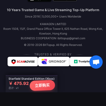
10 Years Trusted Game & Live Streaming Top-Up Platform
Since 2016 | 5,000,000+ Users Worldwide
KAMAGEN LIMITED
Room 1508, 15/F, Grand Plaza Office Tower II, 625 Nathan Road, Mong Kok,
Kowloon, Hong Kong
BUSINESS COOPERATION: ibittopup@gmail.com
© 2016-2026 BitTopup. All Rights Reserved.
TRUSTED & VERIFIED BY
Starfield Standard Edition (Xbox)
￥ 475.92
立即购买
总计 · x1