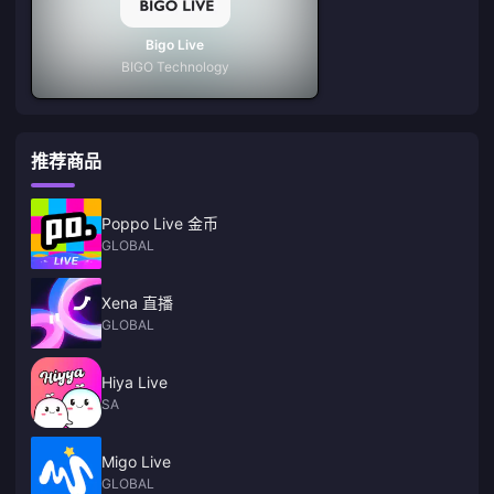
Bigo Live
BIGO Technology
推荐商品
Poppo Live 金币
GLOBAL
Xena 直播
GLOBAL
Hiya Live
SA
Migo Live
GLOBAL