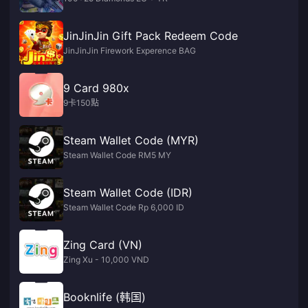
JinJinJin Gift Pack Redeem Code
JinJinJin Firework Experence BAG
9 Card 980x
9卡150點
Steam Wallet Code (MYR)
Steam Wallet Code RM5 MY
Steam Wallet Code (IDR)
Steam Wallet Code Rp 6,000 ID
Zing Card (VN)
Zing Xu - 10,000 VND
Booknlife (韩国)