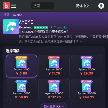
搜索
简体中文
/
首页
/
Ayome
AYOME
Excellent
Trustpilot
GLOBAL
极速发货
安全保障支付
通过 BitTopUp 轻松安全地与 Ayome 聊天！享受快速、可靠的交付
验。立即加入我们，获取独家优惠和超值折扣！✨
选择面额
70% OFF
70% OFF
70% OFF
Ayome 1000
Ayome 2000
Ayome 5000
￥ 5.88
￥ 11.76
￥ 29.39
70% OFF
70% OFF
70% OFF
Ayome 10000
Ayome 20000
Ayome 50000
￥ 58.85
￥ 117.70
￥ 294.25
显示更多
+3