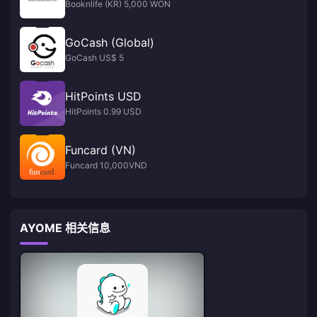
Booknlife (KR) 5,000 WON
GoCash (Global)
GoCash US$ 5
HitPoints USD
HitPoints 0.99 USD
Funcard (VN)
Funcard 10,000VND
AYOME 相关信息