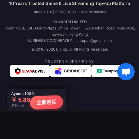
10 Years Trusted Game & Live Streaming Top-Up Platform
Since 2016 | 5,000,000+ Users Worldwide
KAMAGEN LIMITED
Room 1508, 15/F, Grand Plaza Office Tower II, 625 Nathan Road, Mong Kok,
Kowloon, Hong Kong
BUSINESS COOPERATION: ibittopup@gmail.com
© 2016-2026 BitTopup. All Rights Reserved.
TRUSTED & VERIFIED BY
Ayome 1000
￥ 5.88
立即购买
总计 · x1