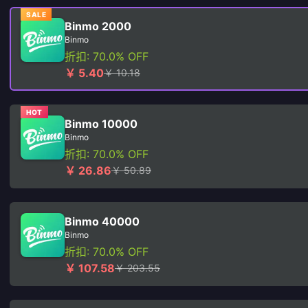
SALE
Binmo 2000
Binmo
折扣: 70.0% OFF
￥ 5.40
￥ 10.18
HOT
Binmo 10000
Binmo
折扣: 70.0% OFF
￥ 26.86
￥ 50.89
Binmo 40000
Binmo
折扣: 70.0% OFF
￥ 107.58
￥ 203.55