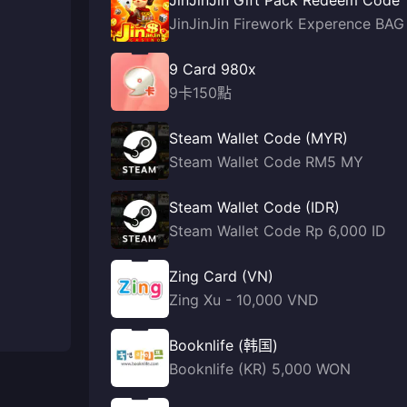
JinJinJin Gift Pack Redeem Code
JinJinJin Firework Experence BAG
9 Card 980x
9卡150點
Steam Wallet Code (MYR)
Steam Wallet Code RM5 MY
Steam Wallet Code (IDR)
Steam Wallet Code Rp 6,000 ID
Zing Card (VN)
Zing Xu - 10,000 VND
Booknlife (韩国)
Booknlife (KR) 5,000 WON