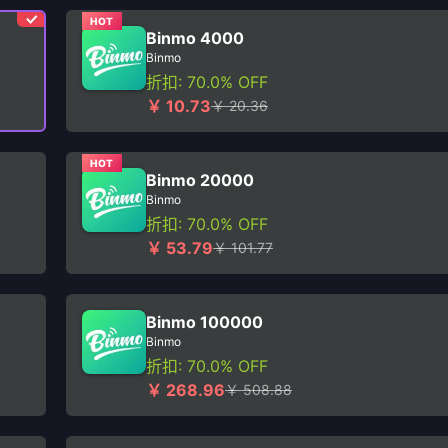
HOT
Binmo 4000
Binmo
折扣: 70.0% OFF
￥ 10.73
￥ 20.36
HOT
Binmo 20000
Binmo
折扣: 70.0% OFF
￥ 53.79
￥ 101.77
Binmo 100000
Binmo
折扣: 70.0% OFF
￥ 268.96
￥ 508.88