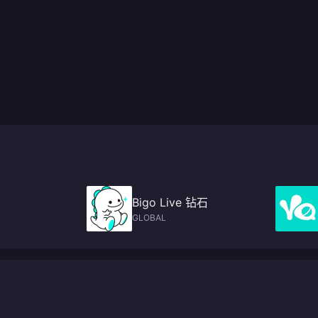
Bigo Live 钻石
GLOBAL