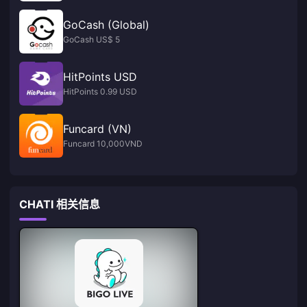
GoCash (Global)
GoCash US$ 5
HitPoints USD
HitPoints 0.99 USD
Funcard (VN)
Funcard 10,000VND
CHATI 相关信息