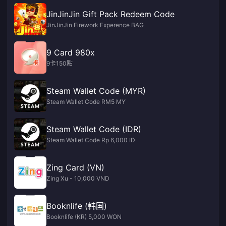
JinJinJin Gift Pack Redeem Code
JinJinJin Firework Experence BAG
9 Card 980x
9卡150點
Steam Wallet Code (MYR)
Steam Wallet Code RM5 MY
Steam Wallet Code (IDR)
Steam Wallet Code Rp 6,000 ID
Zing Card (VN)
Zing Xu - 10,000 VND
Booknlife (韩国)
Booknlife (KR) 5,000 WON