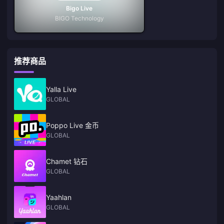
Bigo Live
BIGO Technology
推荐商品
Yalla Live
GLOBAL
Poppo Live 金币
GLOBAL
Chamet 钻石
GLOBAL
Yaahlan
GLOBAL