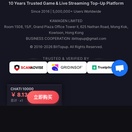
10 Years Trusted Game & Live Streaming Top-Up Platform
Since 2016 | 5,000,000+ Users Worldwide
KAMAGEN LIMITED
Room 1508, 15/F, Grand Plaza Office Tower II, 625 Nathan Road, Mong Kok,
Kowloon, Hong Kong
BUSINESS COOPERATION: ibittopup@gmail.com
© 2016-2026 BitTopup. All Rights Reserved.
TRUSTED & VERIFIED BY
CHATI 10000
￥ 8.13
立即购买
总计 · x1