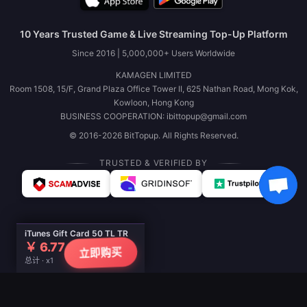
10 Years Trusted Game & Live Streaming Top-Up Platform
Since 2016 | 5,000,000+ Users Worldwide
KAMAGEN LIMITED
Room 1508, 15/F, Grand Plaza Office Tower II, 625 Nathan Road, Mong Kok,
Kowloon, Hong Kong
BUSINESS COOPERATION: ibittopup@gmail.com
© 2016-2026 BitTopup. All Rights Reserved.
TRUSTED & VERIFIED BY
iTunes Gift Card 50 TL TR
￥ 6.77
立即购买
总计 · x1