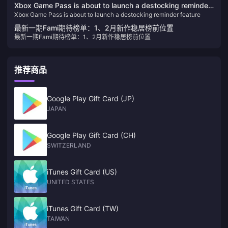
公布
Xbox Game Pass is about to launch a destocking reminder
Xbox Game Pass is about to launch a destocking reminder feature
feature
最新一期Fami期待榜单：1、2月新作稳居榜前位置
最新一期Fami期待榜单：1、2月新作稳居榜前位置
推荐商品
Google Play Gift Card (JP)
JAPAN
Google Play Gift Card (CH)
SWITZERLAND
iTunes Gift Card (US)
UNITED STATES
iTunes Gift Card (TW)
TAIWAN