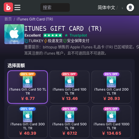
搜索
简体中文
/
首页
/
iTunes Gift Card (TR)
ITUNES GIFT CARD (TR)
Excellent
Trustpilot
TURKEY
极速发货
安全保障支付
重要提示：bittopup 销售的 Apple iTunes 礼品卡 (TR) 已区域锁
耳其注册的 iTunes 帐户，且不可退回且不可退款。
选择面额
20% OFF
20% OFF
20% OFF
iTunes Gift Card 50 TL
iTunes Gift Card 100
iTunes Gift Card 200
TR
TL TR
TL TR
￥ 6.77
￥ 13.46
￥ 26.93
20% OFF
20% OFF
20% OFF
iTunes Gift Card 300
iTunes Gift Card 500
iTunes Gift Card 1000
TL TR
TL TR
TL TR
￥ 40.39
￥ 67.12
￥ 134.65