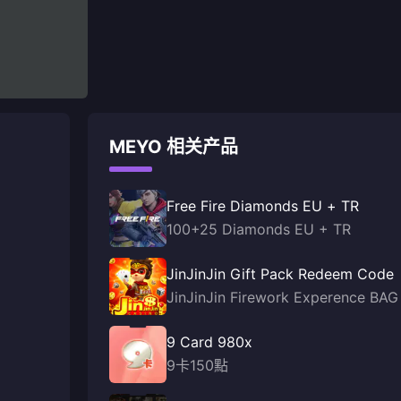
MEYO 相关产品
Free Fire Diamonds EU + TR
100+25 Diamonds EU + TR
JinJinJin Gift Pack Redeem Code
JinJinJin Firework Experence BAG
9 Card 980x
9卡150點