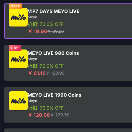
SALE
VIP7 DAYS MEYO LIVE
Meyo
折扣: 70.0% OFF
￥ 19.96
￥ 39.26
HOT
MEYO LIVE 980 Coins
Meyo
折扣: 70.0% OFF
￥ 61.10
￥ 120.99
MEYO LIVE 1960 Coins
Meyo
折扣: 70.0% OFF
￥ 120.98
￥ 239.50