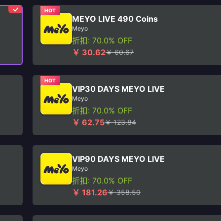
HOT
MEYO LIVE 490 Coins
Meyo
折扣: 70.0% OFF
￥ 30.62
￥ 60.67
HOT
VIP30 DAYS MEYO LIVE
Meyo
折扣: 70.0% OFF
￥ 62.75
￥ 123.84
VIP90 DAYS MEYO LIVE
Meyo
折扣: 70.0% OFF
￥ 181.26
￥ 358.50