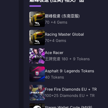
巅峰极速 (拉美) 相关产品
巅峰极速 (东南亚服)
70 +4 Gems
Racing Master Global
70+4 Gems
Ace Racer
王牌竞速 180 + 9 Tokens
Asphalt 9: Legends Tokens
40 Tokens
Free Fire Diamonds EU + TR
100+25 Diamonds EU + TR
Steam Wallet Code (MYR)