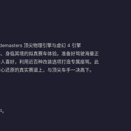
emasters 顶尖物理引擎与虚幻 4 引擎
了无与伦比、身临其境的拟真赛车体验。准备好驾驶海量正
根据个人喜好，利用近百种改装选项打造专属座驾。此
的、精心还原的真实赛道上，与顶尖车手一决高下。
中。