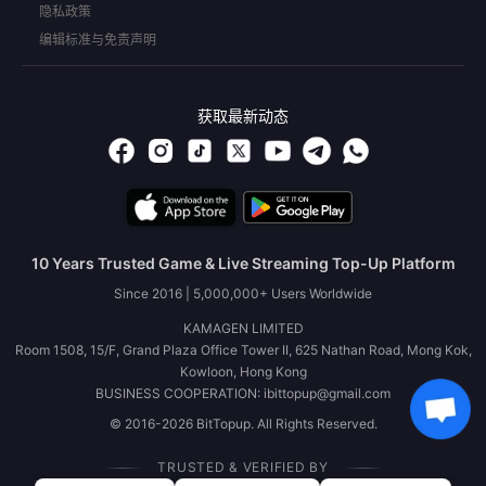
隐私政策
编辑标准与免责声明
获取最新动态
10 Years Trusted Game & Live Streaming Top-Up Platform
Since 2016 | 5,000,000+ Users Worldwide
KAMAGEN LIMITED
Room 1508, 15/F, Grand Plaza Office Tower II, 625 Nathan Road, Mong Kok,
Kowloon, Hong Kong
BUSINESS COOPERATION: ibittopup@gmail.com
© 2016-2026 BitTopup. All Rights Reserved.
TRUSTED & VERIFIED BY