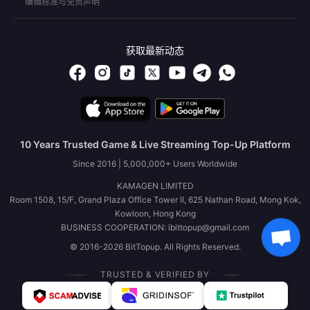
编辑标准与免责声明
获取最新动态
10 Years Trusted Game & Live Streaming Top-Up Platform
Since 2016 | 5,000,000+ Users Worldwide
KAMAGEN LIMITED
Room 1508, 15/F, Grand Plaza Office Tower II, 625 Nathan Road, Mong Kok,
Kowloon, Hong Kong
BUSINESS COOPERATION: ibittopup@gmail.com
© 2016-2026 BitTopup. All Rights Reserved.
TRUSTED & VERIFIED BY