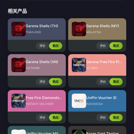
相关产品
Garena Shells (TH)
Garena Shells (MY)
THAILAND
MALAYSIA
评价
购买
评价
购买
Garena Shells (VN)
Garena Free Fire Pins Global
VIETNAM
GLOBAL
评价
购买
评价
购买
Free Fire Diamonds EU + TR
UniPin Voucher ID
INSTANT DELIVERY
INDONESIA
评价
购买
评价
购买
UniPin Voucher MY
Razer Gold Thailand (THB)