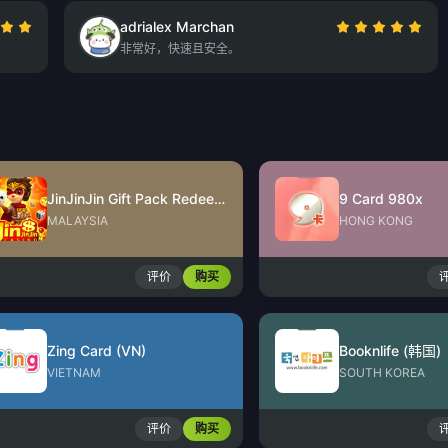
adrialex Marchan
非常好，快速且安全。
JinJinJin Gift Pack Redeem Code
9 Card 980x
MALAYSIA
HONG KONG
评价
购买
Zing Card (VN)
Booknlife (韩国)
VIETNAM
SOUTH KOREA
评价
购买