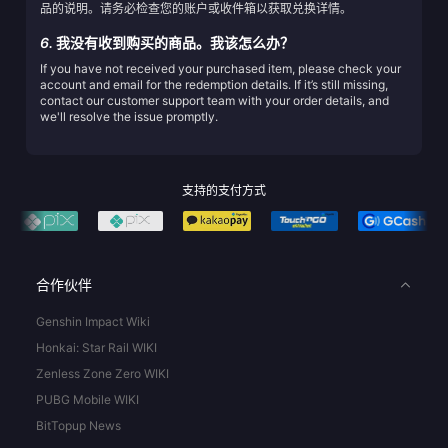
品的说明。请务必检查您的账户或收件箱以获取兑换详情。
6.
我没有收到购买的商品。我该怎么办？
If you have not received your purchased item, please check your
account and email for the redemption details. If it’s still missing,
contact our customer support team with your order details, and
we'll resolve the issue promptly.
支持的支付方式
合作伙伴
Genshin Impact Wiki
Honkai: Star Rail WIKI
Zenless Zone Zero WIKI
PUBG Mobile WIKI
BitTopup News