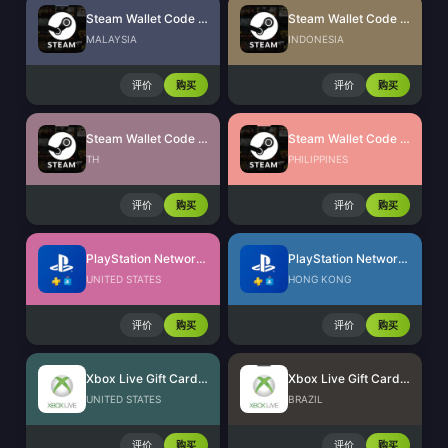
Steam Wallet Code (MYR)
Steam Wallet Code (IDR)
MALAYSIA
INDONESIA
评价
购买
评价
购买
Steam Wallet Code (THB)
Steam Wallet Code (PHP)
TH
PHILIPPINES
评价
购买
评价
购买
PlayStation Network Card (US)
PlayStation Network Card (HK)
UNITED STATES
HONG KONG
评价
购买
评价
购买
Xbox Live Gift Card (US)
Xbox Live Gift Card (BR)
UNITED STATES
BRAZIL
评价
购买
评价
购买