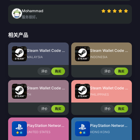
Mohammad
服务很好。
相关产品
Steam Wallet Code (MYR)
Steam Wallet Code (IDR)
MALAYSIA
INDONESIA
评价
购买
评价
购买
Steam Wallet Code (THB)
Steam Wallet Code (PHP)
TH
PHILIPPINES
评价
购买
评价
购买
PlayStation Network Card (US)
PlayStation Network Card (HK)
UNITED STATES
HONG KONG