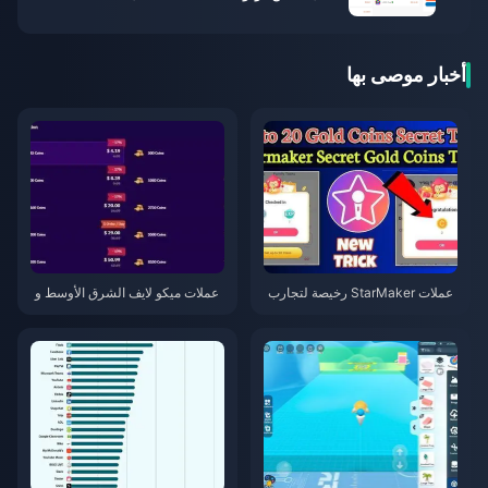
أخبار موصى بها
عملات StarMaker رخيصة لتجارب
عملات ميكو لايف الشرق الأوسط و
أداء SupernovaX 2026 (خصم 12
شمال إفريقيا بعد الإصدار 5.2: أرخ
-23%)
ص العروض 2026