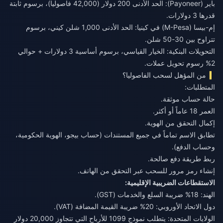
باير (Payoneer): الحد الأدنى 200 دولار (42,000 فاصوليا)، برسوم ثابتة
قدرها 3 دولارات.
إم-بيسا (M-Pesa) في كينيا: الحد الأدنى 1,000 شلن كيني، برسوم
تتراوح بين 30-50 شلن.
التحويلات البنكية: الخيار القياسي، برسوم أساسية 3 دولارات + حوالي
2% رسوم تحويل عملات.
من المؤهل لسحب الفاصوليا؟
المتطلبات:
حالة حساب موثقة.
العمر 18 عاماً أو أكثر.
إكمال التحقق من الهوية.
تطابق الاسم تماماً في جميع المستندات (حساب بيجو، الهوية الحكومية،
وحساب الدفع).
ربط طريقة دفع صالحة.
إنشاء رمز مرور للسحب عبر التحقق من الهاتف.
الاستقطاعات الضريبية الإقليمية:
الهند: 18% ضريبة السلع والخدمات (GST).
دول الاتحاد الأوروبي: 20% ضريبة القيمة المضافة (VAT).
الولايات المتحدة: يتطلب نموذج 1099 للأرباح التي تتجاوز 20,000 دولار