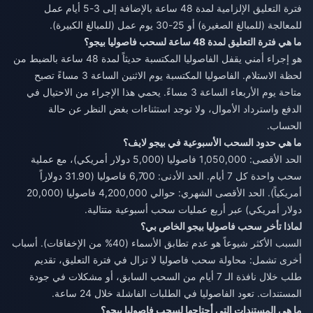
فترة التعليق الإلزامية لمدة 48 ساعة بالإضافة إلى 3-5 أيام عمل
للمعالجة (للمبالغ الصغيرة) أو 25-30 يوم عمل (للمبالغ الكبيرة).
ما هي فترة التعليق لمدة 48 ساعة لسحب فاصوليا بيجو؟
هو إجراء أمني يقفل الفاصوليا المكتسبة حديثاً لمدة 48 ساعة بالضبط من
لحظة الاستلام. الفاصوليا المكتسبة يوم الاثنين الساعة 3 مساءً تصبح
متاحة يوم الأربعاء الساعة 3 مساءً. يحمي هذا الإجراء من الاحتيال في
الدفع واسترداد الأموال، ولا توجد استثناءات بغض النظر عن حالة
الحساب.
ما هي حدود السحب الأسبوعية في بيجو لايف؟
الحد الأقصى: 1,050,000 فاصوليا (5,000 دولار أمريكي)، مع عملية
سحب واحدة كل 7 أيام. الحد الأدنى: 6,700 فاصوليا (31.90 دولاراً
أمريكياً). الحد الأقصى الشهري: حوالي 4,200,000 فاصوليا (20,000
دولار أمريكي) عبر أربع عمليات سحب أسبوعية متتالية.
لماذا تأخر سحب فاصوليا بيجو الخاص بي؟
السبب الأكثر شيوعاً هو عدم تطابق الأسماء (40% من الإخفاقات). أسباب
أخرى تشمل: محاولة سحب فاصوليا لا تزال في فترة التعليق، تقديم
طلب خلال نافذة الـ 7 أيام من السحب السابق، أو مشكلات في جودة
المستندات. تعود الفاصوليا في الطلبات الفاشلة خلال 24 ساعة.
ما هي المستندات التي أحتاجها لسحب فاصوليا بيجو؟