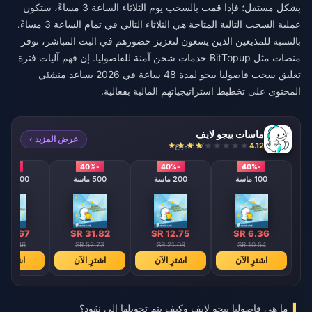
بشكل مستقل؛ فإذا قمت بالسحب يوم الثلاثاء الساعة 3 مساءً، ستكون
عملية السحب التالية المتاحة هي الثلاثاء التالي في تمام الساعة 3 مساءً.
بالنسبة للمذيعين الذين يسعون لتعزيز حضورهم في البث المباشر، توفر
منصات مثل BitTopup خدمات شحن آمنة للفاصوليا. إن فهم آليات
فترة
تعليق سحب فاصوليا بيجو لمدة 48 ساعة في 2026
يساعد منشئي
المحتوى على تخطيط استراتيجياتهم المالية بفعالية.
ماسات بيجو لايف
عرض المزيد ›
4.12
857 مباع
-40%
-40%
-40%
-40%
100 ماسة
200 ماسة
500 ماسة
1000 ألماس
 63.67
SR 31.82
SR 12.75
SR 6.36
 105.46
SR 52.73
SR 21.09
SR 10.54
اشترِ الآن
اشترِ الآن
اشترِ الآن
اشترِ ال
ما هي فاصوليا بيجو لايف وكيف يتم تحويلها إلى نقود؟