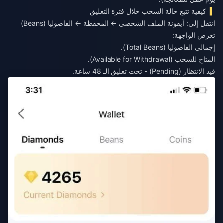
كيفية تتبع حالة السحب خلال فترة التعليق
انتقل إلى: أيقونة الملف الشخصي ← المحفظة ← الفاصوليا (Beans)
تعرض الواجهة:
إجمالي الفاصوليا (Total Beans).
المتاح للسحب (Available for Withdrawal).
قيد الانتظار (Pending) - تحت تعليق الـ 48 ساعة.