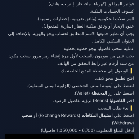
فواتير المرافق (كهرباء، ماء، غاز، إنترنت، هاتف).
كشوف الحسابات البنكية.
المراسلات الحكومية (وثائق ضريبية، إخطارات رسمية).
عقود الإيجار أو وثائق ملكية العقار (سارية المفعول).
يجب أن تظهر جميعها الاسم المطابق لحساب بيجو والهوية، بالإضافة إلى
العنوان السكني الكامل.
عملية سحب فاصوليا بيجو خطوة بخطوة
يجب على من يقومون بالسحب لأول مرة إنشاء رمز مرور سحب مكون
من ستة أرقام عبر رابط التحقق من الهاتف.
الوصول إلى محفظة المذيع الخاصة بك
افتح تطبيق بيجو لايف.
اضغط على أيقونة الملف الشخصي (الزاوية اليمنى السفلية).
اضغط على زر
المحفظة
(Wallet).
اختر
الفاصوليا
(Beans) لرؤية تفاصيل الرصيد.
بدء طلب السحب
اضغط على
استبدال المكافآت
(Exchange Rewards) أو
سحب
(Withdraw).
أدخل المبلغ المطلوب (6,700 - 1,050,000 فاصوليا).