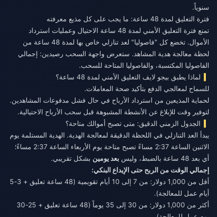
سنوياً.
فترة التعليق لمدة 48 ساعة: ما يجب على كل مذيع معرفته
تمنع فترة التعليق الأمني لمدة 48 ساعة الاحتيال وعمليات استرداد
الأموال. تخضع كل "فاصوليا" لعد تنازلي خاص بها لمدة 48 ساعة من
لحظة معالجة هدية المشاهد. ستعرض واجهة السحب رصيدين: إجمالي
الفاصوليا المكتسبة، والفاصوليا المتاحة للسحب.
لماذا يطبق بيجو لايف التعليق الأمني لمدة 48 ساعة؟
للسماح لمعالجي الدفع بتأكيد صحة المعاملات.
لحماية المذيعين من استرداد الأرباح في حال فشل مدفوعات المشاهدين.
لتوفير وقت للإبلاغ عن الأنشطة المشبوهة قبل سحب الأرباح الاحتيالية.
الجدول الزمني الدقيق: متى تصبح أموالك متاحة؟
يبدأ العد التنازلي في اللحظة الدقيقة لمعالجة الهدية. الهدية المستلمة يوم
الاثنين الساعة 2:37 مساءً تصبح متاحة يوم الأربعاء الساعة 2:37 مساءً؛
أي بعد 48 ساعة بالضبط، وليس
بعد يومين
بشكل تقريبي.
إجمالي الوقت من الربح حتى الإيداع البنكي:
أقل من 1,000 دولار: من 7 إلى 10 أيام تقويمية (48 ساعة تعليق + 3-5
أيام عمل للمعالجة).
أكثر من 1,000 دولار: من 30 إلى 35 يوماً (48 ساعة تعليق + 25-30
يوم عمل للمعالجة).