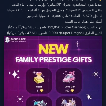
عندما يقوم المشاهدون بشراء "الألماس" وإرسال الهدايا أثناء البث،
يتلقى المذيعون "الفاصوليا". معدل التحويل هو: 1 ألماسة = 0.5 فاصوليا،
لذا فإن 16,670 ألماسة تعادل 10,000 فاصوليا للمذيعين.
أمثلة على هدايا عالية القيمة:
عربة الحب (Love Carriage): 122,850 فاصوليا (585 دولاراً أمريكياً)
التنين الخارق (Super Dragon): 9,999 فاصوليا (47.61 دولاراً أمريكياً)