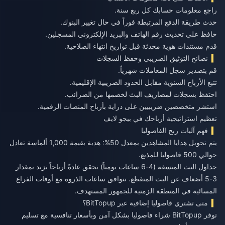
راجع معلومات حسابك كل ربع سنة.
حدث طريقة الدفع المرتبطة فوراً في حال تغيير البنوك.
حافظ على تحديث رقم الهاتف والبريد الإلكتروني المسجلين.
قدم مستندات هوية محدثة قبل تواريخ انتهاء الصلاحية.
نصائح التوثيق الضريبي وحفظ السجلات
قم بتصدير سجل المعاملات شهرياً.
تتبع الأرباح السنوية مقابل الحدود الضريبية الإقليمية.
احتفظ بسجلات لمصاريف البث لخصمها من الضرائب.
استشر متخصصين ضريبيين على دراية بأرباح المنصات الرقمية.
تعظيم استراتيجية أرباحك في بيجو لايف
فهم آليات ربح الفاصوليا
يتم تحويل هدايا المشاهدين بمعدل 50%: هدية بقيمة 1,000 ألماسة تعادل
حوالي 500 فاصوليا للمذيع.
جداول البث المتسقة (4-6 ساعات يومياً) تحقق عادةً أرباحاً تزيد بمقدار
3-5 أضعاف عن البث المتقطع. تتوافق ساعات الذروة مع أوقات الفراغ
المسائية في المنطقة الزمنية للجمهور المستهدف.
متى تشتري فاصوليا إضافية عبر BitTopup؟
توفر BitTopup شراء فاصوليا بشكل آمن وبأسعار تنافسية مع تسليم