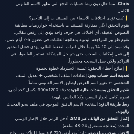
Chris
، مما حال دون ربط حسابات الدفع التي تظهر الاسم القانوني
الكامل.
كيف تؤدي اختلافات الأسماء بين المستندات إلى التأخير؟
يقوم التحقق الآلي بمقارنة المستندات باستخدام خوارزميات مطابقة
النصوص الدقيقة. أي اختلاف في حرف واحد يؤدي إلى رفض تلقائي.
تقوم طوابير المراجعة اليدوية بمعالجة الطلبات في غضون 5-7 أيام عمل،
وقد تمتد إلى 10-14 يوماً خلال فترات الضغط العالي. يؤدي فشل التحقق
إلى قفل إمكانيات السحب حتى يتم حل المشكلة؛ تستمر الفاصوليا في
التراكم ولكن يظل السحب محظوراً.
إصلاح أخطاء التحقق: عملية الاسترداد خطوة بخطوة
تحديث اسم حساب بيجو:
إعدادات الملف الشخصي ← تعديل الملف
الشخصي ← تغيير اسم العرض ليطابق الاسم القانوني تماماً.
تقديم التحقق بمستندات عالية الجودة:
دقة 1200×900 بكسل كحد أدنى،
تصوير كامل لجواز السفر، وكلا الجانبين للهوية.
ربط طريقة الدفع:
استخدم الاسم الدقيق الموجود في ملف بيجو المحدث
والهوية.
إكمال التحقق من الهاتف عبر SMS:
أدخل الرمز خلال الإطار الزمني
المحدد (معالجة تستغرق 24-48 ساعة).
الاختبار بسحب مبلغ صغير:
ابدأ بحد أدنى 6,700 فاصوليا للتأكد من نجاح