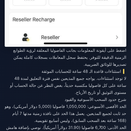
اضغط على أيقونة المعلومات بجانب الفاصوليا المعلقة لرؤية الطوابع
الزمنية الدقيقة للتوفر. يحتفظ سجل المعاملات بسجلات كاملة يمكن
تصديرها للوثائق الضريبية.
استثناءات قاعدة الـ 48 ساعة للحسابات الموثقة
لا توجد استثناءات. يواجه جميع المذيعين نفس فترة التعليق لمدة 48
ساعة على كل فاصوليا مكتسبة حديثاً، بغض النظر عن حالة الحساب أو
مستوى التوثيق أو تاريخ الأرباح.
شرح حدود السحب الأسبوعية والقيود
الحد الأقصى الأسبوعي: 1,050,000 فاصوليا (5,000 دولار أمريكي)، وهو
حد ثابت لجميع المذيعين. يعمل هذا الحد على نافذة زمنية مدتها 7 أيام
(168 ساعة بعد السحب السابق)، وليس أسابيع تقويمية.
الحد الأدنى: 6,700 فاصوليا (31.90 دولاراً أمريكياً). نوصي بإضافة هامش