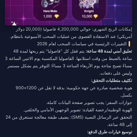
إمكانات الربح الشهري: حوالي 4,200,000 فاصوليا (20,000 دولار
أمريكي) عند الاستفادة القصوى من عمليات السحب الأسبوعية بانتظام.
التغييرات الرئيسية في سياسات السحب لعام 2026
تعليق أمني لمدة 48 ساعة:
يتم قفل كل "فاصوليا" يتم ربحها لمدة 48
ساعة بالضبط من وقت استلامها. الفاصوليا المكتسبة يوم الاثنين الساعة 3
مساءً تصبح متاحة يوم الأربعاء الساعة 3 مساءً؛ التوفر يتم بشكل مستمر
وليس على دفعات.
تكثيف متطلبات التحقق:
هوية شخصية صادرة عن جهة حكومية: بدقة لا تقل عن 1200×900
بكسل.
جوازات السفر: يجب تصوير صفحة البيانات كاملة.
الهوية الوطنية/رخصة القيادة: تصوير الوجهين الأمامي والخلفي.
التحقق عبر الرسائل النصية (SMS): يضيف طبقة معالجة تستغرق من 24
إلى 48 ساعة.
توسيع خيارات طرق الدفع: