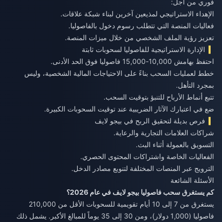
فوري من أجل:
الإهداء الاستراتيجي لمذيعين آخرين لبناء شبكة علاقات.
فعاليات المنصة التي تتطلب رسوم دخول بالفاصوليا.
تعزيز رؤية الملف الشخصي من خلال ميزات المنصة.
الإدارة الاستراتيجية للفاصوليا لسحوبات ثابتة
احتفظ بهامش 10,000-15,000 فاصوليا فوق الحد الأدنى.
خطط لعمليات السحب بناءً على الاحتياجات المالية الشخصية، وليس
بمجرد التأهل.
تتبع أنماط الأرباح للتنبؤ بتوقيت السحب.
ضع في اعتبارك الآثار الضريبية عند توقيت السحوبات الكبيرة.
فرص بديلة لتحقيق الربح في بيجو لايف
شراكات العلامات التجارية والرعاية.
التسويق بالعمولة أثناء البث.
الفعاليات الخاصة واشتراكات المحتوى الحصري.
الترويج عبر المنصات المختلفة لتنويع مصادر الدخل.
الأسئلة الشائعة
كم يستغرق سحب فاصوليا بيجو لايف في عام 2026؟
يستغرق من 7 إلى 10 أيام تقويمية للسحوبات الأقل من 210,000
فاصوليا (1,000 دولار)، ومن 30 إلى 35 يوماً للمبالغ الأكبر. يشمل ذلك