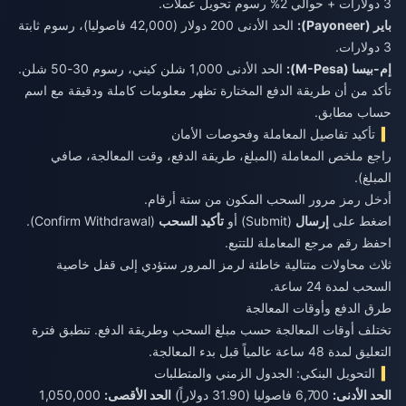
3 دولارات + حوالي 2% رسوم تحويل عملات.
باير (Payoneer):
الحد الأدنى 200 دولار (42,000 فاصوليا)، رسوم ثابتة
3 دولارات.
إم-بيسا (M-Pesa):
الحد الأدنى 1,000 شلن كيني، رسوم 30-50 شلن.
تأكد من أن طريقة الدفع المختارة تظهر معلومات كاملة ودقيقة مع اسم
حساب مطابق.
تأكيد تفاصيل المعاملة وفحوصات الأمان
راجع ملخص المعاملة (المبلغ، طريقة الدفع، وقت المعالجة، صافي
المبلغ).
أدخل رمز مرور السحب المكون من ستة أرقام.
اضغط على
إرسال
(Submit) أو
تأكيد السحب
(Confirm Withdrawal).
احفظ رقم مرجع المعاملة للتتبع.
ثلاث محاولات متتالية خاطئة لرمز المرور ستؤدي إلى قفل خاصية
السحب لمدة 24 ساعة.
طرق الدفع وأوقات المعالجة
تختلف أوقات المعالجة حسب مبلغ السحب وطريقة الدفع. تنطبق فترة
التعليق لمدة 48 ساعة عالمياً قبل بدء المعالجة.
التحويل البنكي: الجدول الزمني والمتطلبات
الحد الأدنى:
6,700 فاصوليا (31.90 دولاراً)
الحد الأقصى:
1,050,000