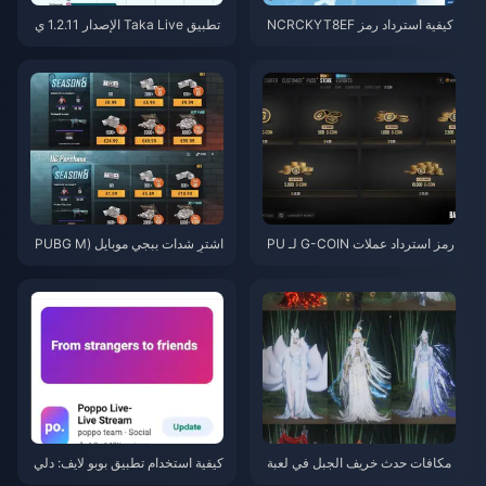
كيفية استرداد رمز NCRCKYT8EF
تطبيق Taka Live الإصدار 1.2.11 ي
للحصول على عملات Eggy مجانية
ستنزف البطارية بسرعة بعد تحديث
(أغسطس 2026)
يوليو 2026؟ الأسباب والحلول
رمز استرداد عملات G-COIN لـ PU
اشترِ شدات ببجي موبايل (PUBG M
BG لشهر يونيو 2026: هل عرض الت
obile UC) رخيصة لتعاون ناروتو شي
رويج المزدوج بقيمة 91.43 دولارًا ي
بودن (يوليو 2026): التكاليف، أفضل
ستحق العناء حقًا؟
الحزم، والشحن الآمن
مکافات حدث خريف الجبل في لعبة
كيفية استخدام تطبيق بوبو لايف: دلي
Where Winds Meet يوليو 2026: ا
ل المبتدئين الشامل | يوليو 2026