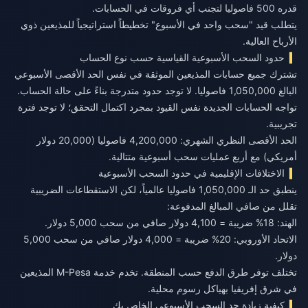
قدره 500 فاصوليا لتجنب أي فروقات في الحسابات.
يتطلب قيد "سحب واحد في الأسبوع" تخطيطاً استراتيجياً للمذيعين ذوي
الأرباح العالية.
حدود السحب الأسبوعية القياسية حسب نوع الحساب
تشترك جميع حسابات المذيعين الموثقة في نفس الحد الأقصى الأسبوعي
البالغ 1,050,000 فاصوليا. لا توجد حدود متدرجة بناءً على حالة الحساب.
تواجه الحسابات الجديدة نفس القيود بمجرد اكتمال التحقق؛ لا توجد فترة
تجريبية.
الحد الأقصى النظري الشهري: 4,200,000 فاصوليا (20,000 دولار
أمريكي) مع أربع عمليات سحب أسبوعية متتالية.
الاختلافات الإقليمية في حدود السحب الأسبوعية
ينطبق حد الـ 1,050,000 فاصوليا عالمياً، لكن الاستقطاعات الضريبية
تقلل من صافي المبالغ المدفوعة:
الهند: 18% ضريبة = 4,100 دولار صافي من سحب 5,000 دولار.
الاتحاد الأوروبي: 20% ضريبة = 4,000 دولار صافي من سحب 5,000
دولار.
تختلف توفر طرق الدفع حسب المنطقة. تخدم خدمة M-Pesa المذيعين
في شرق إفريقيا بهياكل رسوم محلية.
كيفية زيادة حد السحب الأسبوعي الخاص بك