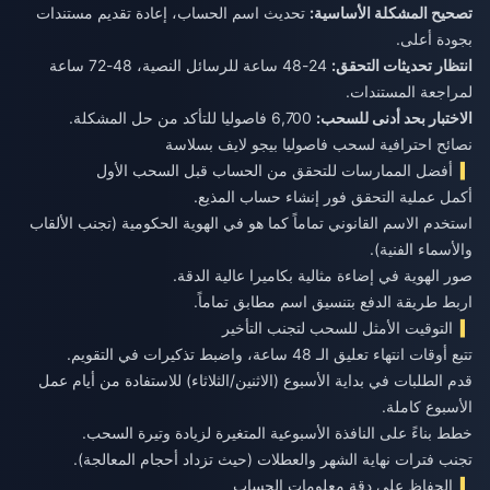
تصحيح المشكلة الأساسية:
تحديث اسم الحساب، إعادة تقديم مستندات
بجودة أعلى.
انتظار تحديثات التحقق:
24-48 ساعة للرسائل النصية، 48-72 ساعة
لمراجعة المستندات.
الاختبار بحد أدنى للسحب:
6,700 فاصوليا للتأكد من حل المشكلة.
نصائح احترافية لسحب فاصوليا بيجو لايف بسلاسة
أفضل الممارسات للتحقق من الحساب قبل السحب الأول
أكمل عملية التحقق فور إنشاء حساب المذيع.
استخدم الاسم القانوني تماماً كما هو في الهوية الحكومية (تجنب الألقاب
والأسماء الفنية).
صور الهوية في إضاءة مثالية بكاميرا عالية الدقة.
اربط طريقة الدفع بتنسيق اسم مطابق تماماً.
التوقيت الأمثل للسحب لتجنب التأخير
تتبع أوقات انتهاء تعليق الـ 48 ساعة، واضبط تذكيرات في التقويم.
قدم الطلبات في بداية الأسبوع (الاثنين/الثلاثاء) للاستفادة من أيام عمل
الأسبوع كاملة.
خطط بناءً على النافذة الأسبوعية المتغيرة لزيادة وتيرة السحب.
تجنب فترات نهاية الشهر والعطلات (حيث تزداد أحجام المعالجة).
الحفاظ على دقة معلومات الحساب