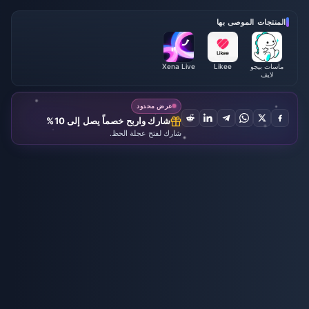
لقائمة الكاملة، العملات والأولوية
المنتجات الموصى بها
ماسات بيجو
Likee
Xena Live
لايف
عرض محدود
شارك واربح خصماً يصل إلى 10%
شارك لفتح عجلة الحظ.