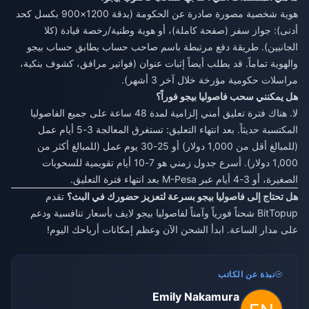
هوية شخصية مصورة صادرة عن الحكومة (بدقة 1200×900 بكسل كحد
أدنى): جواز سفر (صفحة كاملة)، أو هوية وطنية/رخصة قيادة (كلا
الجانبين). طريقة دفع مرتبطة باسم صاحب حساب يطابق حساب بيجو
والهوية تماماً. قد يطلب أيضاً إثبات عنوان (فواتير مرافق، كشوف بنكية،
مراسلات حكومية مؤرخة خلال آخر 3 أشهر).
هل يمكنني سحب فاصوليا بيجو فوراً؟
لا. هناك فترة تعليق أمني إلزامية لمدة 48 ساعة على جميع الفاصوليا
المكتسبة حديثاً. بعد انتهاء التعليق: تستغرق المعالجة 3-5 أيام عمل
(للمبالغ أقل من 1,000 دولار) أو 25-30 يوم عمل (للمبالغ أكثر من
1,000 دولار). أسرع جدول زمني هو 7-10 أيام تقويمية للسحوبات
الصغيرة، أو 3-4 أيام عبر M-Pesa بعد انتهاء فترة التعليق.
هل تحتاج إلى فاصوليا بيجو بسرعة لتعزيز حضورك في البث؟
تقدم
BitTopup شحناً فورياً وآمناً لفاصوليا بيجو لايف بأسعار تنافسية ودعم
على مدار الساعة. ابدأ الشحن الآن وعظم إمكانات أرباحك اليوم!
نبذة عن الكاتب
Emily Nakamura