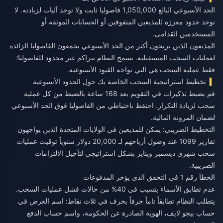
الحد الأسبوعي البالغ 1,050,000 فاصوليا ثابت ولا توجد آليات لزيادته. لا
توجد حدود معززة للمذيعين المتفوقين أو الحسابات الموثقة أو
المستخدمين القدامى.
المذيعون الذين يربحون أكثر من الحد الأسبوعي يجمعون الفاصوليا الزائدة
لعمليات السحب المستقبلية. يسمح النظام بتراكم غير محدود للفاصوليا؛
فقط عملية السحب هي التي تواجه القيود الأسبوعية.
تخطيط استراتيجية السحب الخاصة بك حول الحدود الأسبوعية
قم بضبط تذكيرات في التقويم بعد 168 ساعة بالضبط من كل عملية
سحب لزيادة التكرار. احتفظ باحتياطي من الفاصوليا فوق الحد الأسبوعي
لضمان المرونة المالية.
التخطيط الضريبي: يمكن للمذيعين في الولايات المتحدة الذين يواجهون
تقارير 1099 عند وصول أرباحهم لـ 20,000 دولار سنوياً توقيت عمليات
سحب شهري ديسمبر ويناير بشكل استراتيجي لتأجيل الالتزامات
الضريبية.
الخطأ رقم 1 في التحقق الذي يؤخر المدفوعات
عدم تطابق الأسماء يتسبب في 40% من حالات فشل عمليات السحب.
يتطلب النظام تطابقاً تاماً حرفاً بحرف في ثلاث نقاط: اسم العرض في
حساب بيجو لايف، الهوية الصادرة عن الحكومة، واسم حساب الدفع