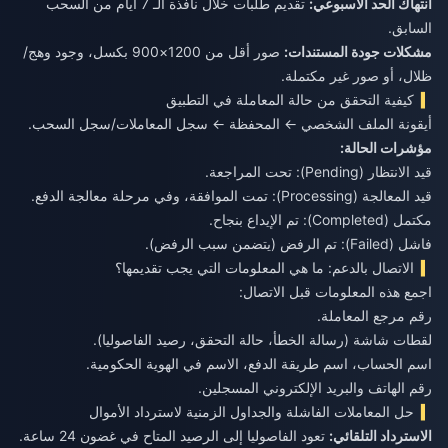
انتهاك الحد الأسبوعي:
تقديم طلبات خلال نافذة الـ 7 أيام من السحب
السابق.
مشكلات جودة المستندات:
صور أقل من 1200×900 بكسل، وجود وهج/
ظلال، أو صور غير مكتملة.
كيفية التحقق من حالة المعاملة في التطبيق
أيقونة الملف الشخصي ← المحفظة ← سجل المعاملات/سجل السحب.
مؤشرات الحالة:
قيد الانتظار (Pending): تحت المراجعة.
قيد المعالجة (Processing): تمت الموافقة، وفي مرحلة معالجة الدفع.
مكتمل (Completed): تم الإيداع بنجاح.
فاشل (Failed): تم الرفض (يتضمن سبب الرفض).
الاتصال بالدعم: ما هي المعلومات التي يجب تقديمها؟
اجمع هذه المعلومات قبل الاتصال:
رقم مرجع المعاملة.
لقطات شاشة (رسالة الخطأ، حالة التحقق، رصيد الفاصوليا).
اسم الحساب، اسم طريقة الدفع، الاسم في الهوية الحكومية.
رقم الهاتف والبريد الإلكتروني المسجلين.
حل المعاملات الفاشلة والجداول الزمنية لاسترداد الأموال
الاسترداد التلقائي:
تعود الفاصوليا إلى الرصيد المتاح في غضون 24 ساعة.