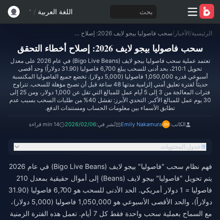
بحث
اللغة العربية
/
الرئيسية
/
الأخبار
/
سحب فاصوليا بيجو لايف 2026: إصلاح أخطاء التحقق
سحب فاصوليا بيجو لايف 2026: إصلاح أخطاء التحقق
تعتمد عملية سحب فاصوليا بيجو لايف (Bigo Live Beans) في عام 2026 على معدل
تحويل 210:1، بحد أدنى للسحب يبلغ 6,700 فاصوليا (31.90 دولاراً) وحد أقصى
أسبوعي قدره 1,050,000 فاصوليا (5,000 دولار). تخضع جميع الفاصوليا المكتسبة
حديثاً لفترة تعليق أمني إلزامية مدتها 48 ساعة قبل أن تصبح مؤهلة للسحب. تتراوح
فترات المعالجة من 3 إلى 5 أيام عمل للمبالغ التي تقل عن 1,000 دولار، ومن 25 إلى
30 يوم عمل للمبالغ الأكبر. التحدي الأبرز: تفشل 40% من طلبات السحب بسبب عدم
تطابق الأسماء بين معلومات الحساب ومستندات الدفع.
الكاتب:
Emily Nakamura
نُشر في:
2026/02/06
14 min قراءة
جدول المحتويات
فهم نظام سحب "فاصوليا" بيجو لايف (Bigo Live Beans) في عام 2026
يتم تحويل "فاصوليا" بيجو لايف (Beans) إلى أموال حقيقية بمعدل 210
فاصوليا = 1 دولار أمريكي. الحد الأدنى للسحب هو 6,700 فاصوليا (31.90
دولاراً)، والحد الأقصى الأسبوعي هو 1,050,000 فاصوليا (5,000 دولار)،
مع السماح بعملية سحب واحدة فقط كل 7 أيام. تعمل هذه الفترة الزمنية