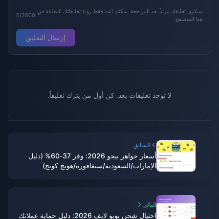
سيكون تعليقك مرئياً بعد المراجعة. يمكنك أنت فقط رؤية تعليقاتك المعلقة في
0/2000
هذا المتصفح.
إرسال التعليق
لا توجد تعليقات بعد. كن أول من يترك تعليقاً.
السابق
أسعار جواهر بيجو 2026: وفر 37-60% (دليل
الإمارات/السعودية/سنغافورة/هونج كونج)
التالي
احتيال شحن بوبو لايف 2026: دليل حماية عملاتك