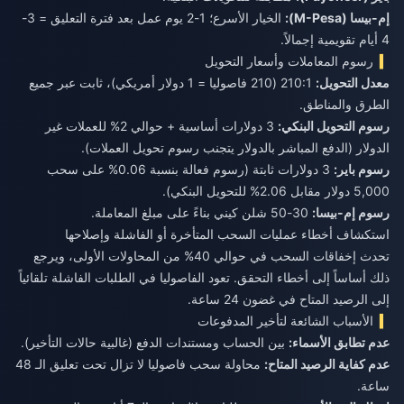
إم-بيسا (M-Pesa):
الخيار الأسرع؛ 1-2 يوم عمل بعد فترة التعليق = 3-
4 أيام تقويمية إجمالاً.
رسوم المعاملات وأسعار التحويل
معدل التحويل:
210:1 (210 فاصوليا = 1 دولار أمريكي)، ثابت عبر جميع
الطرق والمناطق.
رسوم التحويل البنكي:
3 دولارات أساسية + حوالي 2% للعملات غير
الدولار (الدفع المباشر بالدولار يتجنب رسوم تحويل العملات).
رسوم باير:
3 دولارات ثابتة (رسوم فعالة بنسبة 0.06% على سحب
5,000 دولار مقابل 2.06% للتحويل البنكي).
رسوم إم-بيسا:
30-50 شلن كيني بناءً على مبلغ المعاملة.
استكشاف أخطاء عمليات السحب المتأخرة أو الفاشلة وإصلاحها
تحدث إخفاقات السحب في حوالي 40% من المحاولات الأولى، ويرجع
ذلك أساساً إلى أخطاء التحقق. تعود الفاصوليا في الطلبات الفاشلة تلقائياً
إلى الرصيد المتاح في غضون 24 ساعة.
الأسباب الشائعة لتأخير المدفوعات
عدم تطابق الأسماء:
بين الحساب ومستندات الدفع (غالبية حالات التأخير).
عدم كفاية الرصيد المتاح:
محاولة سحب فاصوليا لا تزال تحت تعليق الـ 48
ساعة.