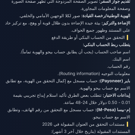
تقديم جواز السفر:
تصوير الصفحة المزدوجة التي تظهر صفحة الصورة
وصفحة المعلومات المجاورة.
الهوية الوطنية/رخصة القيادة:
صور لكلا الوجهين الأمامي والخلفي.
الإضاءة والتركيز:
بيئة جيدة الإضاءة بدون ظلال قوية أو وهج، مع تركيز حاد
على المستند وظهور جميع الحواف.
التحقق من الحساب البنكي أو طريقة الدفع
يتطلب ربط الحساب البنكي:
اسم صاحب الحساب (يجب أن يطابق حساب بيجو والهوية تماماً).
اسم البنك.
رقم الحساب.
معلومات التوجيه (Routing information).
باير (Payoneer):
حساب مسجل مع إكمال التحقق من الهوية، مع تطابق
الاسم مع حساب بيجو والهوية.
إيداعات الاختبار:
تتطلب بعض الطرق تأكيد استلام إيداع تجريبي بقيمة
0.01 - 0.50 دولار خلال 24-48 ساعة.
إم-بيسا (M-Pesa):
حساب مسجل مع التحقق من رقم الهاتف، وتطابق
الاسم مع حساب بيجو.
مستندات التحقق من العنوان المقبولة في 2026
المستندات المقبولة (بتاريخ خلال آخر 3 أشهر):