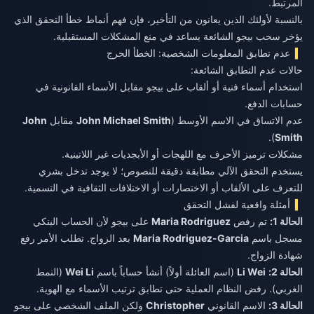
المرتبط.
بالنسبة لأولئك الذين يعانون من التأخير، فإن فهم أنماط
خطأ التحقق الذي
يؤخر سحب بيجو
الشائعة يساعد في منع المشكلات المستقبلية.
عدم تطابق المعلومات الشخصية: الخطأ الحرج
حالات عدم التطابق الشائعة:
استخدام أسماء فنية أو ألقاب على بيجو مقابل الأسماء القانونية في
حسابات الدفع.
عدم الاتساق في الاسم الأوسط (
John Michael Smith
مقابل
John
).
Smith
مشكلات ترميز الأحرف مع اللهجات أو الأبجديات غير اللاتينية.
يستخدم التحقق الآلي مطابقة دقيقة للنصوص؛ لا يوجد تدخل بشري
للتعرف على الألقاب أو الاختصارات أو الاختلافات الثقافية في التسمية.
أمثلة واقعية لفشل التحقق
الحالة 1:
تم رفض
Maria Rodriguez
على بيجو لأن الحساب البنكي
مسجل باسم
Maria Rodriguez-Garcia
بعد الزواج. تطلب الأمر رفع
شهادة الزواج.
الحالة 2:
Li Wei
(اسم العائلة أولاً) أنشأ حساباً باسم
Wei Li
(النمط
الغربي). رفض النظام العملية حتى تطابق ترتيب الأسماء مع الهوية.
الحالة 3:
الاسم القانوني
Christopher
ولكن الملف الشخصي على بيجو