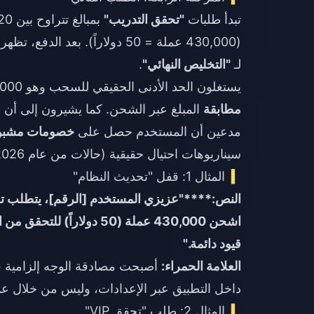
تبدأ طلبات
"تحقق التدريب"
(430,000 عملة = 50 دولاراً). بعد الدفع، تظهر طلبات جديدة: 100 دولار لـ
لـ
"التخليص النهائي"
.
يستغلون الحد الأدنى الحقيقي للسحب وهو 100,000 نقطة (10 دولارات)، مدعين أنه يجب على المستخدمين
مطابقة
مدعين أن المستخدم حصل على
خصومات مشبو
سيناريوهات احتيال حقيقية (حالات من عام 2026)
المثال 1: قفل "تحديث النظام"
قيود دائمة."
العلامة الحمراء:
داخل التطبيق عبر الإعدادات، وليس من خلال عم
المثال 2: طلب "تحقق VIP"