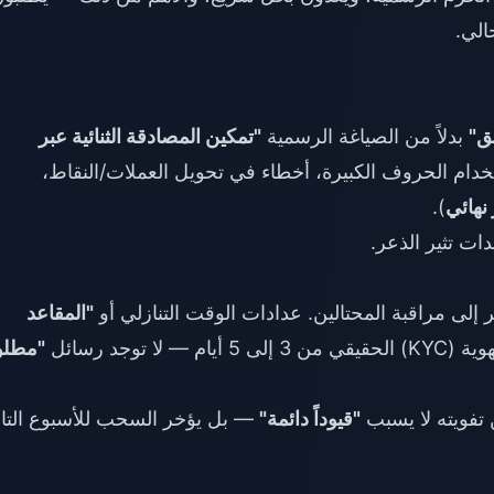
الي.
ق"
بدلاً من الصياغة الرسمية
"تمكين المصادقة الثنائية عبر
دام الحروف الكبيرة، أخطاء في تحويل العملات/النقاط،
نهائي
).
ات تثير الذعر.
 إلى مراقبة المحتالين. عدادات الوقت التنازلي أو
"المقاعد
 توجد رسائل
"مطل
"قيوداً دائمة"
— بل يؤخر السحب للأسبوع التا