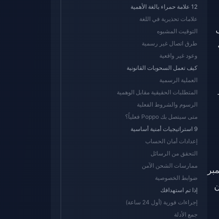
12 علامة حمراء بالغة الأهمية
علامات تحذيرية في اللغة
لى
التوقيت المشبوه
قطة
طرق اتصال غير رسمية
وعود غير واقعية
كيف تعمل السحوبات القانونية
العملية الرسمية
المتطلبات الحقيقية مقابل الوهمية
الرسوم والشروط الفعلية
متى سيتصل بك Poppo فعلياً؟
9 استراتيجيات أمنية أساسية
إعدادات أمان الحساب
التحقق من الرسائل
ممارسات الشحن الآمن
 الإنترنت (1 ميجابت في الثانية) في 28 سبتمبر
ضوابط الخصوصية
ثر من 10 مضيفين
إذا تم استهدافك
إجراءات فورية (أول 24 ساعة)
جمع الأدلة