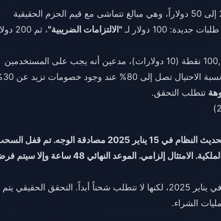
بمبالغ تتراوح بين 20 إلى 50 دولاراً، وهي مبالغ تتماشى مع قيم الحزم الحقيقية
"الالتزامات الضريبية"
، ثم 200 دو
المبلغ عبر الشحن. كما يشير
هة
تتطلب التحقق.
النص:****"عزيزي المستخدم [الرقم]، يتطلب تحديث النظام في 15 يناير 2025 مصادقة الوجه. تم قفل ا
اشحن 430,000 عملة (50 دولاراً) للتحقق من الملكية. الامتثال إلزامي. الموعد النهائي 48 ساعة وإلا س
أصبحت مصادقة الوجه إلزامية في يناير 2025، لكنها لا تتطلب شحناً أبداً. التحقق الحقيقي يتم
ليات الشراء.