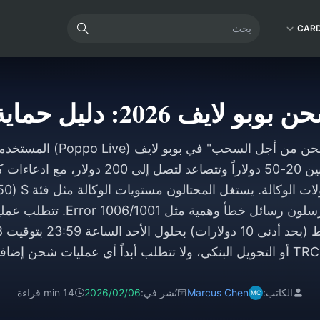
CAR
ايف 2026: دليل حماية عملاتك
يستهدف احتيال "الشحن من أجل ال
تدريب وهمية تتراوح بين 20-50 دولاراً وتتصاعد لت
عمولة 20-50%) ويرسلون رسائل خطأ وه
ي، ولا تتطلب أبداً أي عمليات شحن إضافية.
الكاتب:
Marcus Chen
نُشر في:
2026/02/06
14 min قراءة