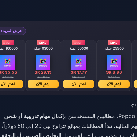
عرض المزيد ›
-50%
-50%
-50%
-50%
25500 عملة
50000 عملة
83000 عملة
100000 عملة
SR 35.55
SR 29.19
SR 17.77
SR 8.98
SR 71.14
SR 58.47
SR 35.57
SR 17.96
اشترِ الآن
اشترِ الآن
اشترِ الآن
اشترِ الآن
"؟
مهام تدريبية
أو
شحن
قبل التمكن من الوصول إلى عملاتهم الحالية. تبدأ المطالبات بمبالغ تتراوح بين
التخليص الضريبي
أو
التحقق