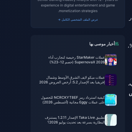
experience in digital entertainment and game
monetization strategies.
لار
عرض الملف الشخصي الكامل →
أخبار موصى بها
ون إلى أن نسبة الاحتيال تصل إلى 80% عند وجود خصومات تزيد عن 30%،
عملات StarMaker رخيصة لتجارب أداء
SupernovaX 2026 (خصم 12-23%)
عملات ميكو لايف الشرق الأوسط وشمال
إفريقيا بعد الإصدار 5.2: أرخص العروض 2026
لسحب.
يتم فرض
كيفية استرداد رمز NCRCKYT8EF للحصول
على عملات Eggy مجانية (أغسطس 2026)
تطبيق Taka Live الإصدار 1.2.11 يستنزف
البطارية بسرعة بعد تحديث يوليو 2026؟
الأسباب والحلول