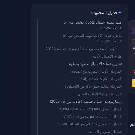
جدول المحتويات
فهم عملية احتيال &quot;الشحن من أجل
السحب&quot;
ما هي خدعة &quot;مهمة الشحن من أجل
السحب&quot;؟
-50%
-50%
-50%
252000 عملة
430000 عملة
870000 عملة
لماذا يُعد المستخدمون أهدافاً رئيسية في عام 2026؟
طرق الاتصال الأولية
تشريح عملية الاحتيال: خطوة بخطوة
SR 306.12
SR 151.29
SR 88.68
المرحلة الأولى: التقرب من الضحية
SR 612.90
SR 302.92
SR 177.53
المرحلة الثانية: بناء ثقة زائفة
اشترِ الآن
اشترِ الآن
اشترِ الآن
المرحلة الثالثة: خلق حالة من الاستعجال
المرحلة الرابعة: الطلب المالي
سيناريوهات احتيال حقيقية (حالات من عام 2026)
المثال 1: قفل &quot;تحديث النظام&quot;
المثال 2: طلب &quot;تحقق VIP&quot;
 20 إلى 50 دولاراً، ثم
المثال 3: احتيال &quot;دفع الضرائب&quot;
أنماط النصوص الشائعة