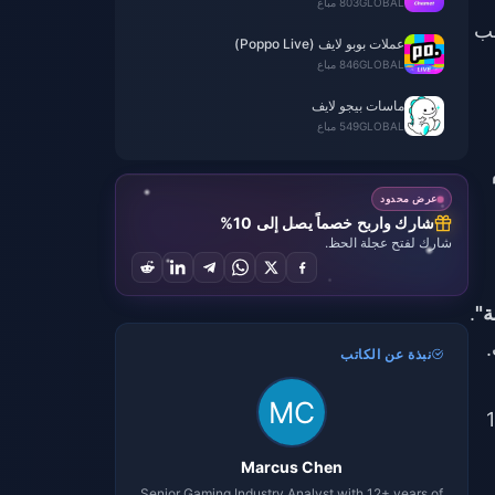
GLOBAL
803 مباع
حب
عملات بوبو لايف (Poppo Live)
GLOBAL
846 مباع
ماسات بيجو لايف
GLOBAL
549 مباع
سوم
عرض محدود
شارك واربح خصماً يصل إلى 10%
شارك لفتح عجلة الحظ.
.
نبذة عن الكاتب
لمدة 24-48 ساعة، واحتمال الحظر لمدة 14
Marcus Chen
Senior Gaming Industry Analyst with 12+ years of