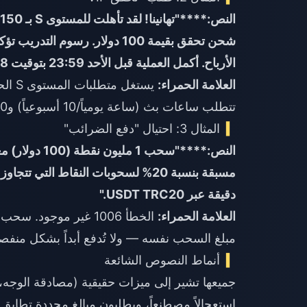
شحن تحقق بقيمة 100 دولار. رسو
الأرباح. أكمل العملية قبل الأحد 23:59 بتوقيت UTC+8."
العلامة الحمراء:
يستغل متطلبات المستوى S الحقيقية ولكنه يضيف
تتطلب ساعات بث (ساعة يومياً/10 أسبوعياً) و10 مضيفين على الأقل — ولا تتطلب دفعاً مسبقاً أبداً.
المثال 3: احتيال "دفع الضرائب"
دقيقة عبر USDT TRC20."
العلامة الحمراء:
مبلغ السحب نفسه — ولا تُدفع أبداً بشكل منف
أنماط النصوص الشائعة
استعجالاً مصطنعاً، ويطلبون مبالغ محددة تطاب