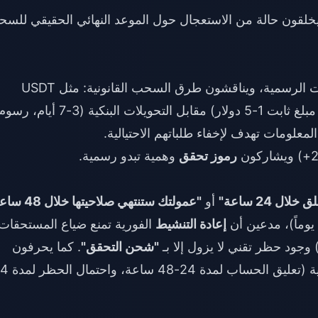
خلقون حالة من الاستعجال حول الموعد النهائي الحقيقي للس
ينشئ المحتالون ملفات شخصية تحاكي الحسابات الرسمية، ويناقشون طرق السحب القانونية: مثل USDT
TRC20 (معالجة في 15 دقيقة، رسوم 1-3% أو مبلغ ثابت 1-5 دولار) مقابل التحويلات البنكية (3-7 أيام، ر
رموز تحقق
وهمية تبدو رسمية.
ل 24 ساعة"
أو
"عمولتك ستنتهي صلاحيتها خلال 48 ساعة"
إعادة التنشيط
الفورية تمنع ضياع المستحقات.
"شحن التحقق"
. كما يحرفون
مخاطر استرداد الأموال (Chargeback) الحقيقية (تعليق الحساب 