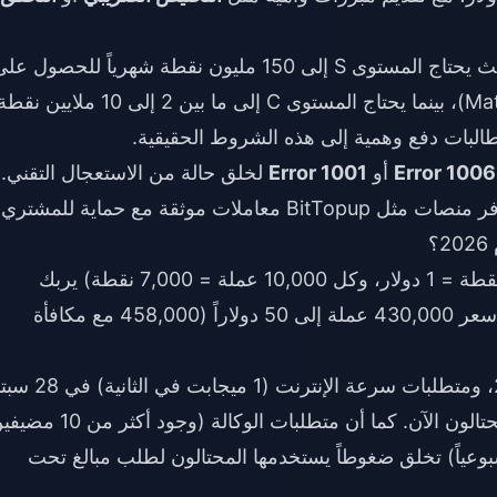
يستغل هؤلاء المتطلبات الحقيقية للوكالات — حيث يحتاج المستوى S إلى 150 مليون نقطة شهرياً للحصول ع
عمولة 20% للبث المباشر و50% للمطابقة (Match)، بينما يحتاج المستوى C إلى ما بين 2 إلى 10 ملايين ن
Error 1006
أو
Error 1001
لخلق حالة من الاستعجال التقني.
توفر منصات مثل
BitTopup
معاملات موثقة مع حماية للمشتري.
؟
نظام التحويل المعقد في Poppo (كل 10,000 نقطة = 1 دولار، وكل 10,000 عملة = 7,000 نقطة) يربك
المستخدمين بشأن القيمة الحقيقية. ومع وصول سعر 430,000 عملة إلى 50 دولاراً (458,000 مع مكافأة
أدى قرار فرض المصادقة بالوجه في يناير 2025، ومتطلبات سرعة
2025، إلى خلق نقاط تواصل للتحقق يقلدها المحتالون الآن. كما أن متطلبات الوكالة (وجود أك
ساعة يومياً أو 10 ساعات أسبوعياً) تخلق ضغوطاً يستخدمها المحتالون لطلب مبالغ تحت