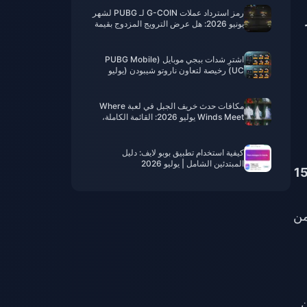
رمز استرداد عملات G-COIN لـ PUBG لشهر
ر
يونيو 2026: هل عرض الترويج المزدوج بقيمة
91.43 دولارًا يستحق العناء حقًا؟
اشترِ شدات ببجي موبايل (PUBG Mobile
UC) رخيصة لتعاون ناروتو شيبودن (يوليو
2026): التكاليف، أفضل الحزم، والشحن
الآمن
مکافات حدث خريف الجبل في لعبة Where
Winds Meet يوليو 2026: القائمة الكاملة،
العملات والأولوية
كيفية استخدام تطبيق بوبو لايف: دليل
المبتدئين الشامل | يوليو 2026
ة 20% لسحوبات النقاط التي تتجاوز 500 ألف. اشحن 20 دولاراً للتحقق الضريبي. تتم المعالجة في 15
ُخصم من
ن