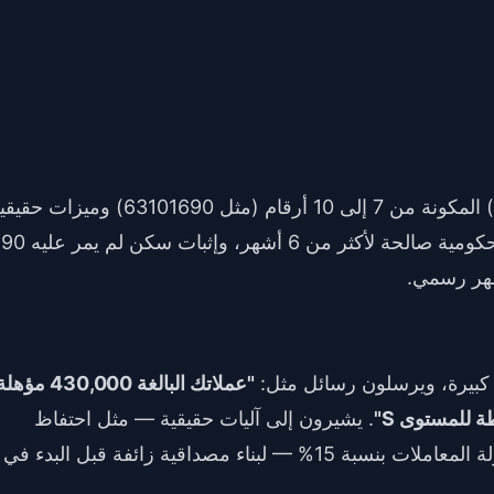
يستشهدون بأرقام تعريف المستخدم (User IDs) المكونة من 7 إلى 10 أرقام (مثل 63101690) وميزات
مثل المستوى 5 من توثيق الهوية (KYC) (هوية حكومية صالحة لأكثر من 6 أشهر، وإثبات سكن لم يمر عليه 90
 كبيرة، ويرسلون رسائل مثل:
"عملاتك البالغة 430,000 مؤه
. يشيرون إلى آليات حقيقية — مثل احتفاظ
المضيف بنسبة 70% من العملات المهدية، وعمولة المعاملات بنسبة 15% — لبناء مصداقية زائفة قبل البدء في