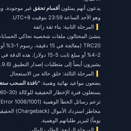
يدعون أنهم يمثلون
أقسام تحقق
غير موجودة، وي
وهو الأحد الساعة 23:59 بتوقيت UTC+8.
المرحلة الثانية: بناء ثقة زائفة
2-4% أو مبلغ ثابت 5-15 دولار). هذه الدقة في المعلومات تهدف لإخفاء طلباتهم الاحتيالية.
يشيرون أيضاً إلى متطلبات إصدار التطبيق (2.9.6+) ويشاركون
المرحلة الثالثة: خلق حالة من الاستعجال
يضعون مواعيد نهائية وهمية:
"نافذة السحب ستغلق خلا
يستغلون فترة الإخطار الحقيقية للوكالة (30-60 يوماً)، مدعين أن
تزعم رسائل الخطأ الوهمية (Error 1006/1001) وجود حظر تقني لا يزول إلا بـ
يوماً) لتبرير طلباتهم الوهمية.
المرحلة الرابعة: الطلب المالي