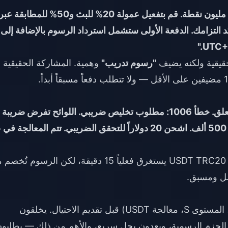
النص:****"تهانينا! لقد تأهلت للمستوى S بـ 150 مليون نقطة. قم بتفعيل عمولة 20% للبث و50% للمطابقة عب
م التدريب تؤكد التزامك. الدفعة الأولى ستشمل استرداد الرسوم بالإضافة إلى
"رسوم تدريب"
وهمية. المشاركة الحقيقية
النص:****"سحب 1 مليون نقطة (100 دولار) معلق. خطأ 1006: مطلوب تخليص ضريبي. اللوائح تفرض ضريبة
مسبقة بنسب
الخطأ 1006 غير موجود. سحب USDT TRC20 يستغرق فعلياً 15 دقيقة، لكن الرسوم ت
صل ومسبق.
جميعها تشير إلى ميزات حقيقية (مصادقة الوجه، المستوى S، معالجة USDT) قبل تقديم الاحتيال. يخلقون
ق الحزم الرسمية، ويعدون بحل سريع، والأهم من ذلك — يطلبو