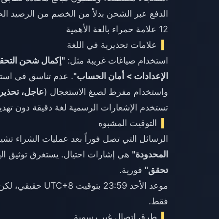
الدفع عبر الشحن بدلاً من الخصم من الرصيد الح
12 علامة حمراء بالغة الأهمية
علامات تحذيرية في اللغة
استخدام صياغات غريبة مثل:
"إكمال شحن التحق
الإعدادات > أمان الحساب"
. عدم تناسق في استخ
واستخدام مفرط لصيغ الاستعجال (
عاجل، تحذير 
تستخدم الإشعارات الرسمية لغة دقيقة دون تهديد
التوقيت المشبوه
الرسائل التي تصل فوراً بعد عمليات الشراء تشير
المحدودة"
هي إشارات احتيال. يستغرق توثيق الهوية (KYC) الحقيقي من 3 إلى 5 أيام — لا
تحقق"
فورية.
موعد الأحد 23:59 بتوقيت UTC+8 حقيقي، لكن تفويته لا يسبب
فقط.
طرق اتصال غير رسمية