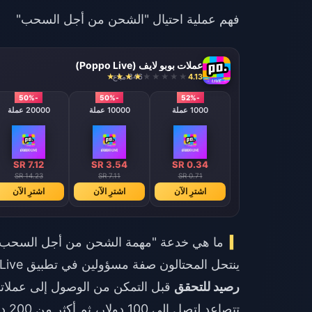
فهم عملية احتيال "الشحن من أجل السحب"
عملات بوبو لايف (Poppo Live)
4.13
846 مباع
-50%
-50%
-52%
1000 عملة
10000 عملة
20000 عملة
SR 7.12
SR 3.54
SR 0.34
SR 14.23
SR 7.11
SR 0.71
اشترِ الآن
اشترِ الآن
اشترِ الآن
ما هي خدعة "مهمة الشحن من أجل السحب
ينتحل المحتالون صفة مسؤولين في تطبيق Poppo Live، مطالبين المستخدمين بإكمال
رصيد للتحقق
تتصاعد لتصل إلى 100 دولار، ثم أكثر من 200 دولار، مع تقديم مبررات واهية مثل